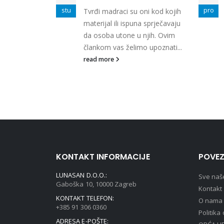
MIUM
stu
pro
Tvrđi madraci su oni kod kojih
 vrh
materijal ili ispuna sprječavaju
atexa.
da osoba utone u njih. Ovim
člankom vas želimo upoznati...
rađena je u 7
alitetnog
read more
KONTAKT INFORMACIJE
POVEZ
LUNASAN D.O.O.:
Sve naš
Gaboška 10, 10000 Zagreb
Kontakt
KONTAKT TELEFON:
O nama
+385 91 306 0360
Politika
ADRESA E-POŠTE: