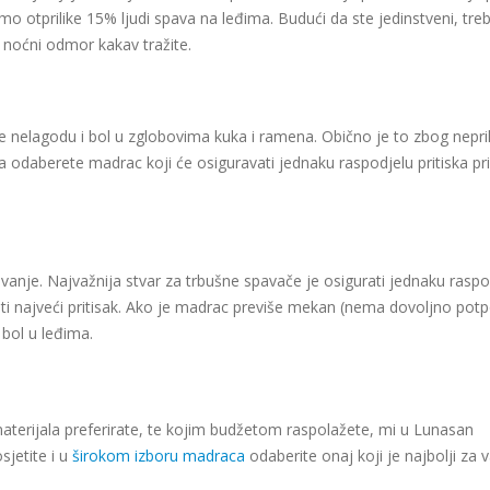
o otprilike 15% ljudi spava na leđima. Budući da ste jedinstveni, tre
noćni odmor kakav tražite.
pe nelagodu i bol u zglobovima kuka i ramena. Obično je to zbog nepr
 odaberete madrac koji će osiguravati jednaku raspodjelu pritiska pr
nje. Najvažnija stvar za trbušne spavače je osigurati jednaku raspo
ršiti najveći pritisak. Ako je madrac previše mekan (nema dovoljno potp
 bol u leđima.
 materijala preferirate, te kojim budžetom raspolažete, mi u Lunasan
jetite i u
širokom izboru madraca
odaberite onaj koji je najbolji za v