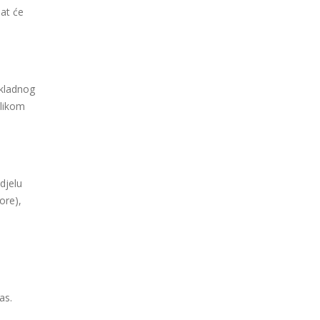
bat će
ikladnog
ilikom
djelu
ore),
as.