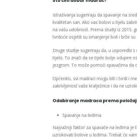
Što čini dobar madrac?
Istraživanja sugeriraju da spavanje na sre
kvalitetan san. Ako vas bolovi u tijelu zabr
na vašu udobnost. Prema studiji iz 2015. g
tvrdoće osjetili su smanjenje boli i brže su 
Druge studije sugeriraju da, u usporedbi 
tijelo. To znači da se tijelo bolje odupir
jezgrom. To može pomoći spavačima da os
Općenito, svi madraci mogu biti i tvrdi i 
zakrivljenost vaše kralježnice i da ne uzrok
Odabiranje madraca prema položaj
Spavanje na leđima
Najvažniji faktor za spavače na leđima je 
uzrokovati bolove u leđima. Trebat će vam o