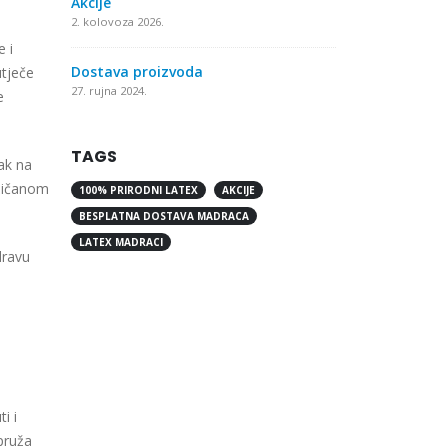
Akcije
2. kolovoza 2026.
 i
Dostava proizvoda
utječe
27. rujna 2024.
e
TAGS
ak na
 žičanom
100% PRIRODNI LATEX
AKCIJE
BESPLATNA DOSTAVA MADRACA
LATEX MADRACI
dravu
i i
 pruža