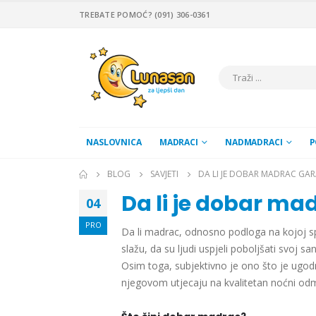
TREBATE POMOĆ? (091) 306-0361
NASLOVNICA
MADRACI
NADMADRACI
P
BLOG
SAVJETI
DA LI JE DOBAR MADRAC GAR
Da li je dobar ma
04
PRO
Da li madrac, odnosno podloga na kojoj sp
slažu, da su ljudi uspjeli poboljšati svoj s
Osim toga, subjektivno je ono što je ugo
njegovom utjecaju na kvalitetan noćni od