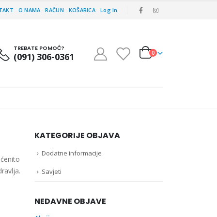
TAKT
O NAMA
RAČUN
KOŠARICA
Log In
TREBATE POMOĆ?
0
(091) 306-0361
KATEGORIJE OBJAVA
Dodatne informacije
pćenito
ravlja.
Savjeti
NEDAVNE OBJAVE