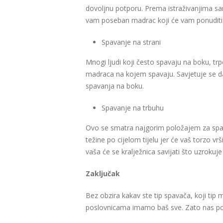
dovoljnu potporu. Prema istraživanjima sam
vam poseban madrac koji će vam ponuditi 
Spavanje na strani
Mnogi ljudi koji često spavaju na boku, tr
madraca na kojem spavaju. Savjetuje se da
spavanja na boku.
Spavanje na trbuhu
Ovo se smatra najgorim položajem za spava
težine po cijelom tijelu jer će vaš torzo v
vaša će se kralježnica savijati što uzrokuje
Zaključak
Bez obzira kakav ste tip spavača, koji tip
poslovnicama imamo baš sve. Zato nas pos