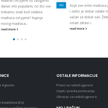
Madraci od pjene su zasigurno
stu
Koje sve vrste madraca 
danas vrlo popularni, no što sve
i zašto je dobar odabir
trebamo znati kod odabira
važan za dobar san. Želi
madraca od pjene? Kupnja
ostati zdravi i...
novog madraca...
read more
read more
NICE
OSTALE INFORMACIJE
e trgovine
Pravo na raskid ugovora
Uvjeti i pravila poslovanja
Obrazac za raskid ugovora
 o kolačićima (EU)
MOJ RAČUN