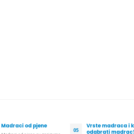
Madraci od pjene
Vrste madraca i 
05
odabrati madrac