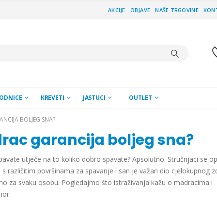
AKCIJE
OBJAVE
NAŠE TRGOVINE
KON
ODNICE
KREVETI
JASTUCI
OUTLET
ANCIJA BOLJEG SNA?
drac garancija boljeg sna?
avate utječe na to koliko dobro spavate? Apsolutno. Stručnjaci se o
an s različitim površinama za spavanje i san je važan dio cjelokupnog zd
dno za svaku osobu. Pogledajmo što istraživanja kažu o madracima i
mor.