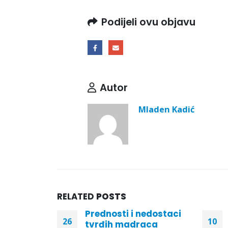
Podijeli ovu objavu
Autor
Mladen Kadić
RELATED
POSTS
 latex –
Prednosti i nedostaci
26
10
MIUM
tvrđih madraca