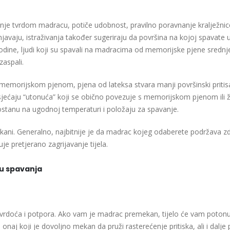
dnje tvrdom madracu, potiče udobnost, pravilno poravnanje kralježnice
injavaju, istraživanja također sugeriraju da površina na kojoj spavate 
odine, ljudi koji su spavali na madracima od memorijske pjene srednj
zaspali.
s memorijskom pjenom, pjena od lateksa stvara manji površinski pritis
e osjećaju “utonuća” koji se obično povezuje s memorijskom pjenom ili
tanu na ugodnoj temperaturi i položaju za spavanje.
mekani. Generalno, najbitnije je da madrac kojeg odaberete podržava z
uje pretjerano zagrijavanje tijela.
u spavanja
tvrdoća i potpora. Ako vam je madrac premekan, tijelo će vam potonut
naj koji je dovoljno mekan da pruži rasterećenje pritiska, ali i dalje