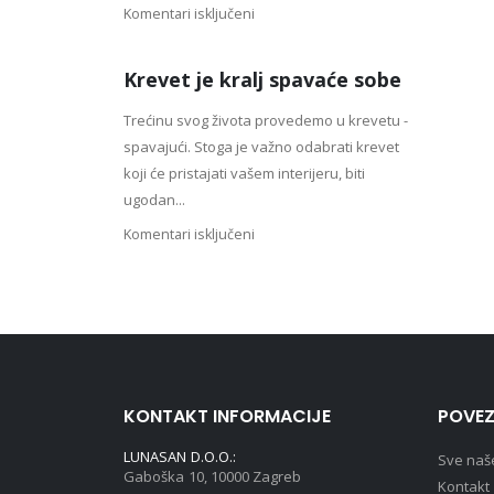
Komentari isključeni
Krevet je kralj spavaće sobe
Trećinu svog života provedemo u krevetu -
spavajući. Stoga je važno odabrati krevet
koji će pristajati vašem interijeru, biti
ugodan...
Komentari isključeni
KONTAKT INFORMACIJE
POVEZ
LUNASAN D.O.O.:
Sve naš
Gaboška 10, 10000 Zagreb
Kontakt