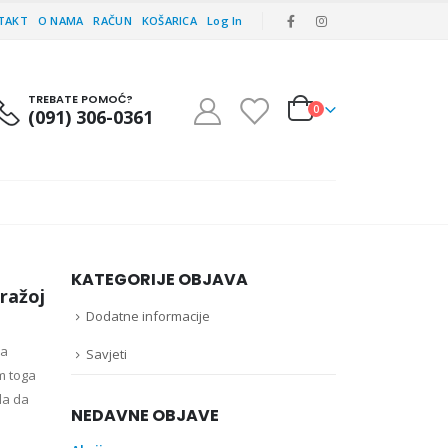
TAKT
O NAMA
RAČUN
KOŠARICA
Log In
TREBATE POMOĆ?
0
(091) 306-0361
KATEGORIJE OBJAVA
dražoj
Dodatne informacije
a
Savjeti
m toga
la da
NEDAVNE OBJAVE