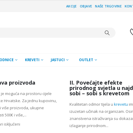
AKCIJE
OBJAVE
NAŠE TRGOVINE
KON
ODNICE
KREVETI
JASTUCI
OUTLET
va proizvoda
II. Povećajte efekte
prirodnog svjetla u naj
sobi – sobi s krevetom
je moguća na prostoru cijele
e Hrvatske. Za jednu kupovinu,
Kvalitetan odmor tijela u
krevetu
im
li više proizvoda, ukupne
izuzetan učinak na organizam. Osi
ti 500€ i više,...
znanstvena istraživanja su dokaza
i isključeni
izlaganje prirodnom...