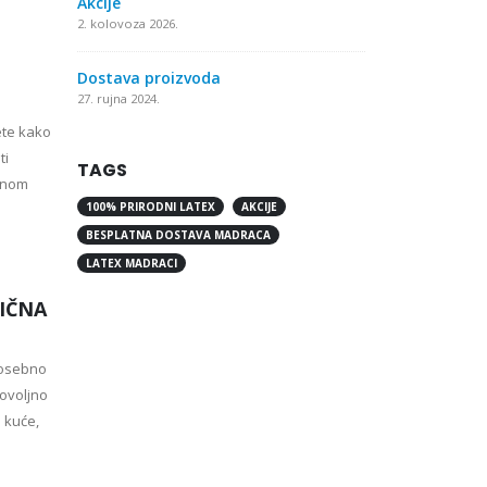
Akcije
2. kolovoza 2026.
Dostava proizvoda
27. rujna 2024.
ete kako
ti
TAGS
menom
100% PRIRODNI LATEX
AKCIJE
BESPLATNA DOSTAVA MADRACA
LATEX MADRACI
LIČNA
 posebno
ovoljno
 kuće,