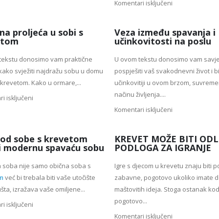
Komentari isključeni
na proljeća u sobi s
Veza između spavanja i
etom
učinkovitosti na poslu
tekstu donosimo vam praktične
U ovom tekstu donosimo vam savj
kako svježiti najdražu sobu u domu
pospješiti vaš svakodnevni život i bi
 krevetom. Kako u ormare,...
učinkovitiji u ovom brzom, suvre
načinu življenja....
i isključeni
Komentari isključeni
od sobe s krevetom
KREVET MOŽE BITI OD
i modernu spavaću sobu
PODLOGA ZA IGRANJE
 soba nije samo obična soba s
Igre s djecom u krevetu znaju biti
m
već bi trebala biti vaše utočište
zabavne, pogotovo ukoliko imate d
šta, izražava vaše omiljene...
maštovitih ideja. Stoga ostanak kod
pogotovo...
i isključeni
Komentari isključeni