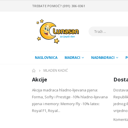
TREBATE POMOĆ? (091) 306-0361
NASLOVNICA
MADRACI
NADMADRACI
P
MLADEN KADIĆ
Akcije
Dosta
Akcija madraca hladno-lijevana pjena:
Dostava 
Forma, Softy i Prestige -10% hladno-lijevana
Republik
pjena i memory: Memory Fly -10% latex:
jednog i
Royal F1, Royal...
vrijednos
Komentar