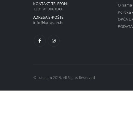
KONTAKT TELEFON:
O nama
+385 91 306 0360
Politika
ADRESA E-POŠTE:
OPĆA UR
info@lunasan.hr
PODATA
© Lunasan 2019. All Rights Reserved