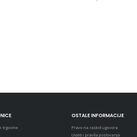
NICE
OSTALE INFORMACIJE
e trgovine
Pravo na raskid ugovora
Uvjeti i pravila poslovanja