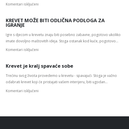
Komentari isključeni
KREVET MOŽE BITI ODLIČNA PODLOGA ZA
IGRANJE
Igre s djecom u krevetu znaju biti posebno zabavne, pogotovo ukoliko
imate dovoljno maštovitih ideja. Stoga ostanak kod kuće, pogotovo...
Komentari isključeni
Krevet je kralj spavaće sobe
Trećinu svog života provedemo u krevetu - spavajući. Stoga je važno
odabrati krevet koji će pristajati vašem interijeru, biti ugodan...
Komentari isključeni