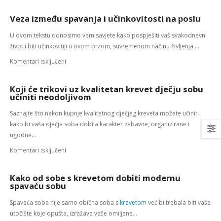
Veza između spavanja i učinkovitosti na poslu
U ovom tekstu donosimo vam savjete kako pospješiti vaš svakodnevni
život i biti učinkovitiji u ovom brzom, suvremenom načinu življenja....
Komentari isključeni
Koji će trikovi uz kvalitetan krevet dječju sobu
učiniti neodoljivom
Saznajte što nakon kupnje kvalitetnog dječjeg kreveta možete učiniti
kako bi vaša dječja soba dobila karakter zabavne, organizirane i
ugodne...
Komentari isključeni
Kako od sobe s krevetom dobiti modernu
spavaću sobu
Spavaća soba nije samo obična soba s
krevetom
već bi trebala biti vaše
utočište koje opušta, izražava vaše omiljene...