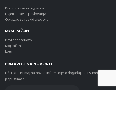
Pravo na raskid ugovora
Uvjeti i pravila poslovanja
Obrazac za raskid ugovora
MOJ RAČUN
Povijest narudžbi
Moj račun
Login
PRIJAVI SE NA NOVOSTI
UŠTEDI !!! Primaj najnovije informacije o događajima i super
popustima :