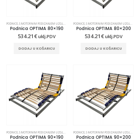
PODNICE
,
S MOTORNIM PODIZANJEM UZGLAVLJA I UZNOŽJA
PODNICE
,
S MOTORNIM PODIZANJEM UZGLAVLJA I UZNOŽJA
Podnica OPTIMA 80×190
Podnica OPTIMA 80×200
534.21
€
534.21
€
uklj.PDV
uklj.PDV
DODAJ U KOŠARICU
DODAJ U KOŠARICU
Madrac MISTER ELEGANCE 90x220
 30
PODNICE
,
S MOTORNIM PODIZANJEM UZGLAVLJA I UZNOŽJA
PODNICE
,
S MOTORNIM PODIZANJEM UZGLAVLJA I UZNOŽJA
Podnica OPTIMA 90×190
Podnica OPTIMA 90×200