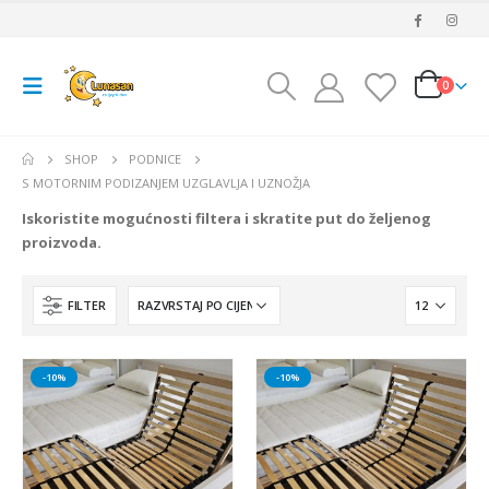
0
SHOP
PODNICE
S MOTORNIM PODIZANJEM UZGLAVLJA I UZNOŽJA
Iskoristite mogućnosti filtera i skratite put do željenog
proizvoda.
FILTER
-10%
-10%