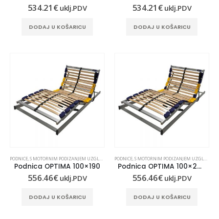
534.21
€
534.21
€
uklj.PDV
uklj.PDV
Madrac MISTER ELEGANCE 90x210
DODAJ U KOŠARICU
DODAJ U KOŠARICU
 30
Madrac MISTER ELEGANCE 90x200
 30
PODNICE
,
S MOTORNIM PODIZANJEM UZGLAVLJA I UZNOŽJA
PODNICE
,
S MOTORNIM PODIZANJEM UZGLAVLJA I UZNOŽJA
Podnica OPTIMA 100×190
Podnica OPTIMA 100×200
556.46
€
556.46
€
uklj.PDV
uklj.PDV
DODAJ U KOŠARICU
DODAJ U KOŠARICU
POSEBNA PONUDA
POSEBNA PONUDA