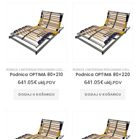
PODNICE
,
S MOTORNIM PODIZANJEM UZGLAVLJA I UZNOŽJA
PODNICE
,
S MOTORNIM PODIZANJEM UZGLAVLJA I UZNOŽJA
TLET
*PRESVLAKE KOJE HLADE
,
GRUPA ZA KONTAKT
*PRESVLAKE KOJE HLADE
,
JASTUČ
Podnica OPTIMA 80×210
Podnica OPTIMA 80×220
 90×190 – izložbeni uzorak
Plahta INVICTUS
Jastučnica INVICT
641.05
€
641.05
€
uklj.PDV
uklj.PDV
34.28
€
uklj.
Kontaktirajte nas
DODAJ U KOŠARICU
DODAJ U KOŠARICU
DODAJ U KOŠAR