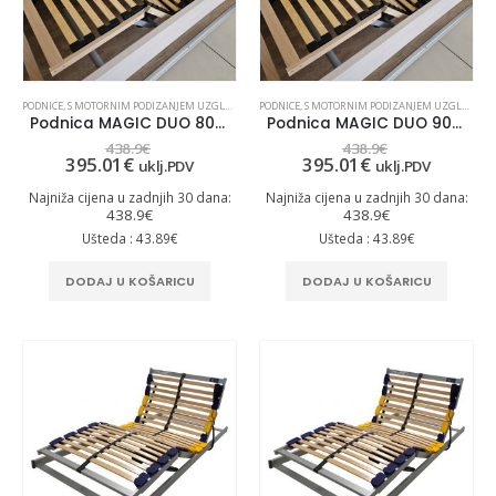
PODNICE
,
S MOTORNIM PODIZANJEM UZGLAVLJA I UZNOŽJA
PODNICE
,
S MOTORNIM PODIZANJEM UZGLAVLJA I UZNOŽJA
Podnica MAGIC DUO 80×200
Podnica MAGIC DUO 90×200
438.9
€
438.9
€
395.01
€
395.01
€
uklj.PDV
uklj.PDV
Najniža cijena u zadnjih 30 dana:
Najniža cijena u zadnjih 30 dana:
438.9
€
438.9
€
Ušteda : 43.89€
Ušteda : 43.89€
DODAJ U KOŠARICU
DODAJ U KOŠARICU