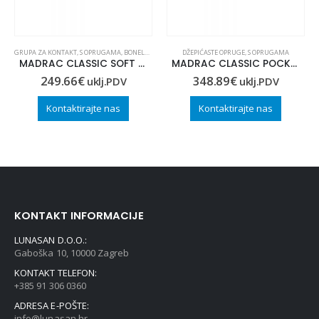
GRUPA ZA KONTAKT
,
S OPRUGAMA
,
BONELL OPRUGE
DŽEPIĆASTE OPRUGE
,
S OPRUGAMA
MADRAC CLASSIC SOFT 100×210
MADRAC CLASSIC POCKET 100×220
249.66
€
348.89
€
uklj.PDV
uklj.PDV
Kontaktirajte nas
Kontaktirajte nas
KONTAKT INFORMACIJE
LUNASAN D.O.O.:
Gaboška 10, 10000 Zagreb
KONTAKT TELEFON:
+385 91 306 0360
ADRESA E-POŠTE:
info@lunasan.hr