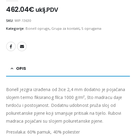
462.04
€
uklj.PDV
SKU:
WIP-13630
Kategorije:
Bonell opruge
,
Grupa za kontakt
,
S oprugama
OPIS
Bonell jezgra izrađena od žice 2,4 mm dodatno je pojačana
slojem termo fiksiranog filca 1000 g/m², što madracu daje
tvrdoću i postojanost. Dodatnu udobnost pruža sloj od
poliuretanske pjene koji smanjuje pritisak na tijelo. Rubovi
madraca pojačani su slojem poliuretanske pjene.
Presvlaka: 60% pamuk, 40% poliester