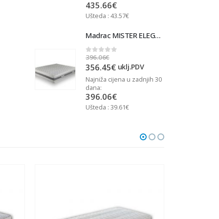
435.66
€
Ušteda : 43.57€
U
Madrac MISTER ELEGANCE 90x200
Madrac MISTER ELEGANCE 90x200
396.06
€
3
0
out of 5
356.45
€
j.PDV
uklj.PDV
u zadnjih 30
Najniža cijena u zadnjih 30
N
dana:
d
396.06
€
Ušteda : 39.61€
U