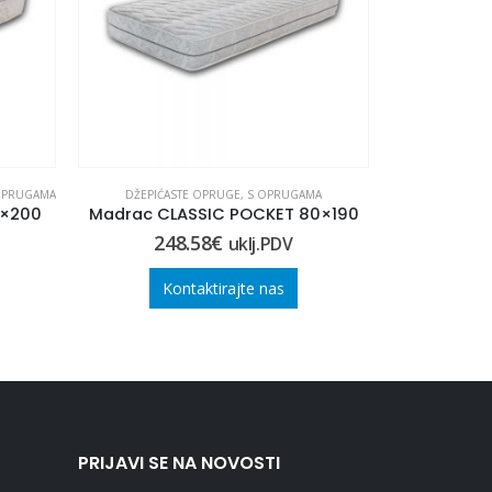
OPRUGAMA
DŽEPIĆASTE OPRUGE
,
S OPRUGAMA
BONELL OPRUGE
,
0×200
Madrac CLASSIC POCKET 80×190
MADRAC C
248.58
€
24
uklj.PDV
Kontaktirajte nas
Ko
PRIJAVI SE NA NOVOSTI