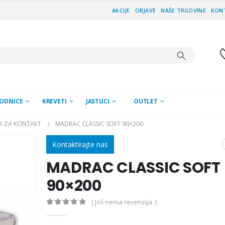
AKCIJE
OBJAVE
NAŠE TRGOVINE
KON
ODNICE
KREVETI
JASTUCI
OUTLET
A ZA KONTAKT
MADRAC CLASSIC SOFT 90×200
Kontaktirajte nas
MADRAC CLASSIC SOFT
90×200
( Još nema recenzija. )
0
out of 5