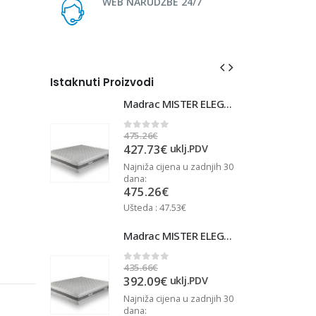
WEB NARUDŽBE 24/7
Istaknuti Proizvodi
Madrac MISTER ELEGANCE 90x220
Madrac MISTER ELEGANCE 90x220
475.26
€
4
0
out of 5
427.73
€
j.PDV
uklj.PDV
u zadnjih 30
Najniža cijena u zadnjih 30
N
dana:
d
475.26
€
Ušteda : 47.53€
U
Madrac MISTER ELEGANCE 90x210
Madrac MISTER ELEGANCE 90x210
435.66
€
4
0
out of 5
392.09
€
j.PDV
uklj.PDV
u zadnjih 30
Najniža cijena u zadnjih 30
N
dana:
d