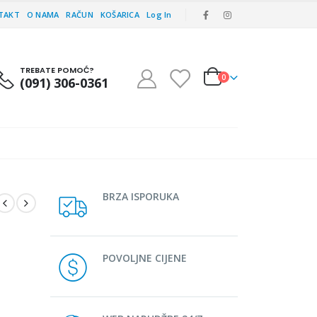
TAKT
O NAMA
RAČUN
KOŠARICA
Log In
TREBATE POMOĆ?
0
(091) 306-0361
BRZA ISPORUKA
POVOLJNE CIJENE