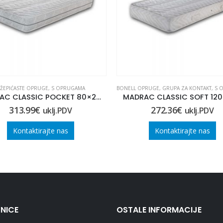
ŽEPIĆASTE OPRUGE
,
S OPRUGAMA
BONELL OPRUGE
,
GRUPA ZA KONTAKT
,
S 
MADRAC CLASSIC POCKET 80×220
MADRAC CLASSIC SOFT 12
313.99
€
272.36
€
uklj.PDV
uklj.PDV
Kontaktirajte nas
Kontaktirajte nas
NICE
OSTALE INFORMACIJE