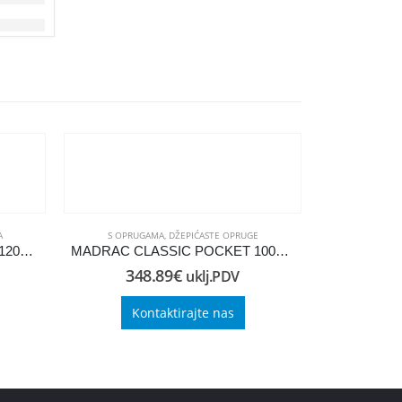
A
S OPRUGAMA
,
DŽEPIĆASTE OPRUGE
BONELL OPRUGE
MADRAC CLASSIC POCKET 120×210
MADRAC CLASSIC POCKET 100×220
MADRAC C
348.89
€
22
uklj.PDV
Kontaktirajte nas
Ko