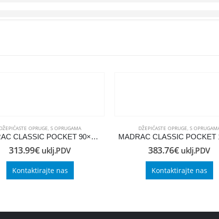
DŽEPIĆASTE OPRUGE
,
S OPRUGAMA
DŽEPIĆASTE OPRUGE
,
S OPRUGAM
MADRAC CLASSIC POCKET 90×220
313.99
€
383.76
€
uklj.PDV
uklj.PDV
Kontaktirajte nas
Kontaktirajte nas