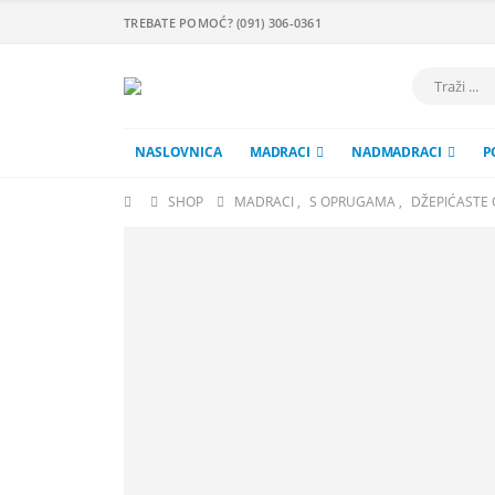
TREBATE POMOĆ? (091) 306-0361
NASLOVNICA
MADRACI
NADMADRACI
P
SHOP
MADRACI
,
S OPRUGAMA
,
DŽEPIĆASTE