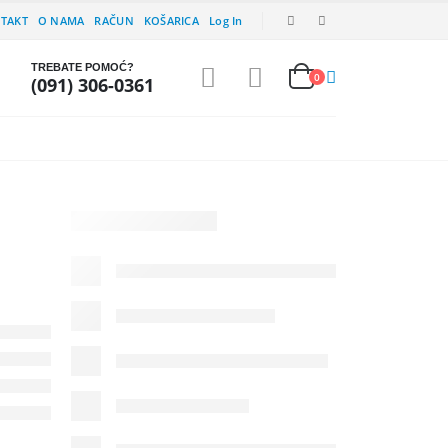
TAKT
O NAMA
RAČUN
KOŠARICA
Log In
TREBATE POMOĆ?
0
(091) 306-0361