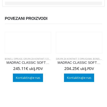
POVEZANI PROIZVODI
BONELL OPRUGE
,
GRUPA ZA KONTAKT
,
S OPRUGAMA
GRUPA ZA KONTAKT
,
S OPRUGAMA
,
BONELL OPRUGE
MADRAC CLASSIC SOFT 80×220
MADRAC CLASSIC SOFT 80×200
245.11
€
204.25
€
uklj.PDV
uklj.PDV
Kontaktirajte nas
Kontaktirajte nas