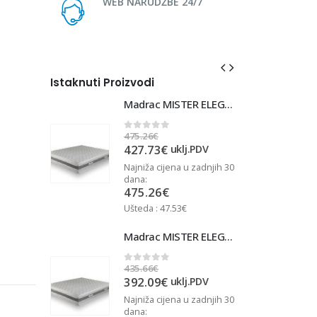
WEB NARUDŽBE 24/7
Istaknuti Proizvodi
Madrac MISTER ELEGANCE 90x220
Madrac MISTER ELEGANCE 90x220
475.26
€
4
0
out of 5
427.73
€
j.PDV
uklj.PDV
u zadnjih 30
Najniža cijena u zadnjih 30
N
dana:
d
475.26
€
Ušteda : 47.53€
U
Madrac MISTER ELEGANCE 90x210
Madrac MISTER ELEGANCE 90x210
435.66
€
4
0
out of 5
392.09
€
j.PDV
uklj.PDV
u zadnjih 30
Najniža cijena u zadnjih 30
N
dana:
d