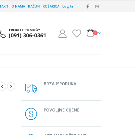
TAKT
O NAMA
RAČUN
KOŠARICA
Log In
TREBATE POMOĆ?
0
(091) 306-0361
BRZA ISPORUKA
POVOLJNE CIJENE