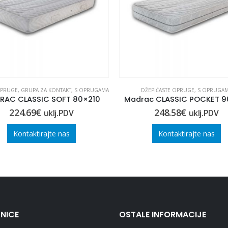
OPRUGE
,
GRUPA ZA KONTAKT
,
S OPRUGAMA
DŽEPIĆASTE OPRUGE
,
S OPRUGA
RAC CLASSIC SOFT 80×210
Madrac CLASSIC POCKET 9
224.69
€
248.58
€
uklj.PDV
uklj.PDV
Kontaktirajte nas
Kontaktirajte nas
NICE
OSTALE INFORMACIJE