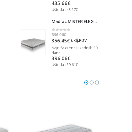
435.66
€
Ušteda : 43.57€
U
Madrac MISTER ELEGANCE 90x200
Madrac MISTER ELEGANCE 90x200
396.06
€
3
0
out of 5
356.45
€
j.PDV
uklj.PDV
u zadnjih 30
Najniža cijena u zadnjih 30
N
dana:
d
396.06
€
Ušteda : 39.61€
U