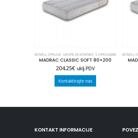
E OPRUGE
BONELL OPRUGE
,
GRUPA ZA KONTAKT
,
S OPRUGAMA
BONELL 
Madrac CLASSIC POCKET 120×200
MADRAC CLASSIC SOFT 80×200
MAD
204.25
€
.PDV
uklj.PDV
nas
Kontaktirajte nas
KONTAKT INFORMACIJE
POVEZ