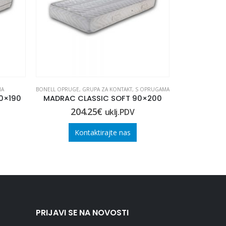
MA
BONELL OPRUGE
,
GRUPA ZA KONTAKT
,
S OPRUGAMA
BONELL OPRUGE
,
0×190
MADRAC CLASSIC SOFT 90×200
MADRAC C
204.25
€
27
uklj.PDV
Kontaktirajte nas
Ko
PRIJAVI SE NA NOVOSTI