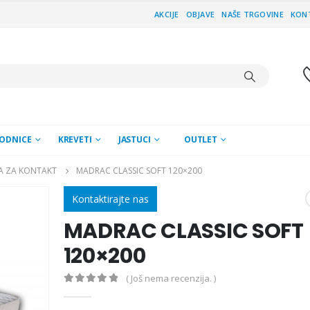
AKCIJE
OBJAVE
NAŠE TRGOVINE
KON
ODNICE
KREVETI
JASTUCI
OUTLET
A ZA KONTAKT
MADRAC CLASSIC SOFT 120×200
Kontaktirajte nas
MADRAC CLASSIC SOFT
120×200
( Još nema recenzija. )
0
out of 5