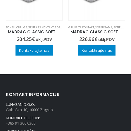
BONELL OPRUGE
,
GRUPA ZA KONTAKT
,
S OPRUGAMA
GRUPA ZA KONTAKT
,
S OPRUGAMA
,
BONELL OPRUGE
MADRAC CLASSIC SOFT 80×200
MADRAC CLASSIC SOFT 100×200
204.25
€
226.96
€
uklj.PDV
uklj.PDV
Kontaktirajte nas
Kontaktirajte nas
KONTAKT INFORMACIJE
LUNASAN D.O.O.:
Gaboška 10, 10000 Zagreb
KONTAKT TELEFON:
+385 91 306 0360