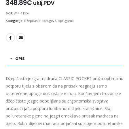
348.89
€
uklj.PDV
SKU:
WIP-11557
Kategorije:
Džepićaste opruge
,
S oprugama
OPIS
Džepičasta jezgra madraca CLASSIC POCKET pruža optimalnu
potporu tijelu s obzirom da na pritisak reagiraju samo
opterećene opruge dok ostale miruju. Korištenjem trozonske
džepičaste jezgre poboljšana su ergonomska svojstva
pružajući jaču potporu lumbalnom dijelu kralježnice. Sloj
poliuretanske pjene na jezgri omekšava pritisak madraca na
tijelo. Rubni dijelovi madraca pojačani su slojem poliuretanske