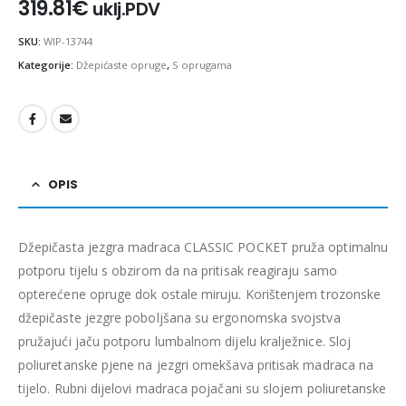
319.81
€
uklj.PDV
SKU:
WIP-13744
Kategorije:
Džepićaste opruge
,
S oprugama
OPIS
Džepičasta jezgra madraca CLASSIC POCKET pruža optimalnu
potporu tijelu s obzirom da na pritisak reagiraju samo
opterećene opruge dok ostale miruju. Korištenjem trozonske
džepičaste jezgre poboljšana su ergonomska svojstva
pružajući jaču potporu lumbalnom dijelu kralježnice. Sloj
poliuretanske pjene na jezgri omekšava pritisak madraca na
tijelo. Rubni dijelovi madraca pojačani su slojem poliuretanske