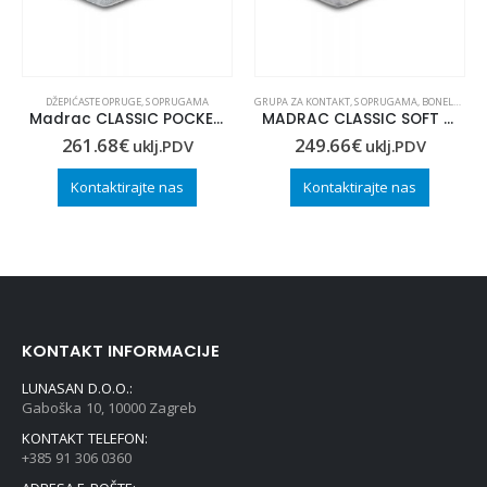
,
ZA DJECU
DŽEPIĆASTE OPRUGE
,
S OPRUGAMA
GRUPA ZA KONTAKT
,
S OPRUGAMA
,
BONELL OPRUGE
Madrac CLASSIC POCKET 80×200
MADRAC CLASSIC SOFT 100×210
261.68
€
249.66
€
uklj.PDV
uklj.PDV
Kontaktirajte nas
Kontaktirajte nas
KONTAKT INFORMACIJE
LUNASAN D.O.O.:
Gaboška 10, 10000 Zagreb
KONTAKT TELEFON:
+385 91 306 0360