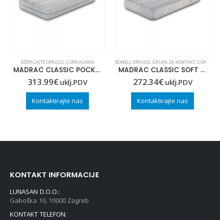
DŽEPIĆASTE OPRUGE
,
S OPRUGAMA
BONELL OPRUGE
,
GRUPA ZA KONTAKT
,
S OPRUGAMA
MADRAC CLASSIC POCKET 90×220
MADRAC CLASSIC SOFT 100×220
313.99
€
272.34
€
uklj.PDV
uklj.PDV
Kontaktirajte nas
Kontaktirajte nas
KONTAKT INFORMACIJE
LUNASAN D.O.O.:
Gaboška 10, 10000 Zagreb
KONTAKT TELEFON: