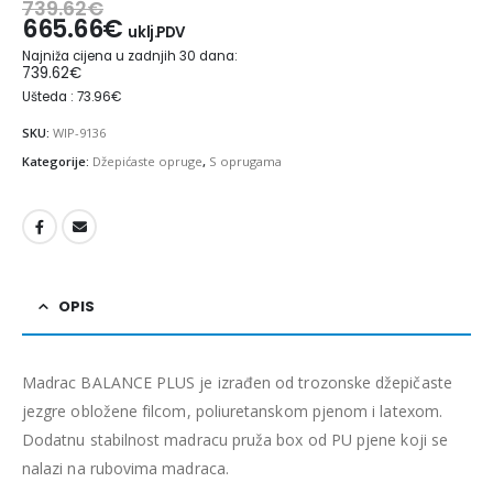
739.62
€
665.66
€
uklj.PDV
Najniža cijena u zadnjih 30 dana:
739.62
€
Ušteda : 73.96€
SKU:
WIP-9136
Kategorije:
Džepićaste opruge
,
S oprugama
OPIS
Madrac BALANCE PLUS je izrađen od trozonske džepičaste
jezgre obložene filcom, poliuretanskom pjenom i latexom.
Dodatnu stabilnost madracu pruža box od PU pjene koji se
nalazi na rubovima madraca.