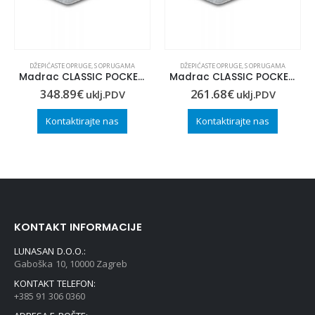
DŽEPIĆASTE OPRUGE
,
S OPRUGAMA
DŽEPIĆASTE OPRUGE
,
S OPRUGAMA
Madrac CLASSIC POCKET 120×200
Madrac CLASSIC POCKET 80×200
348.89
€
261.68
€
uklj.PDV
uklj.PDV
Kontaktirajte nas
Kontaktirajte nas
KONTAKT INFORMACIJE
LUNASAN D.O.O.:
Gaboška 10, 10000 Zagreb
KONTAKT TELEFON:
+385 91 306 0360