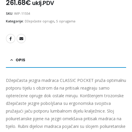
261.68
€
uklj.PDV
SKU:
WIP-11554
Kategorije:
Džepićaste opruge
,
S oprugama
OPIS
Džepičasta jezgra madraca CLASSIC POCKET pruža optimalnu
potporu tijelu s obzirom da na pritisak reagiraju samo
opterećene opruge dok ostale miruju. Korištenjem trozonske
džepičaste jezgre poboljšana su ergonomska svojstva
pružajući jaču potporu lumbalnom dijelu kralježnice. Sloj
poliuretanske pjene na jezgri omekšava pritisak madraca na
tijelo. Rubni dijelovi madraca pojačani su slojem poliuretanske