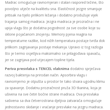
Madrac omogućuje ravnomjeran i stalan raspored težine, što
povoljno utječe na kvalitetu sna. Elastičnost jezgre smanjuje
pritisak na tijelo prilikom ležanja i dodatno produžuje vijek
trajanja samog madraca. Jezgra madraca je prozračna i ne
upija vlagu što je dodatna pogodnost za sve osobe koje su
sklone pojačanom znojenju.
Memory pjena reagira na
temperaturne razlike, kod nižih temperatura postaje tvrđa dok
prilikom zagrijavanja postaje mekanija. Upravo iz tog razloga
što je termo osjetljiva maksimalno se prilagođava spavaču,
jer se zagrijava pod utjecajem topline tijela.
Periva presvlaka s TENCEL vlaknima
dodatno sprječava
razvoj bakterija na prirodan način. Apsorbira vlagu i
ravnomjerno je otpušta u prostor te tako stvara ugodnu klimu
za spavanje. Dodatnu prozračnost pruža 3D tkanina, koja je
ušivena na sve četiri bočne strane madraca. Ova presvlaka
sašivena sa dva četverostrana djeljiva zatvarača omogućuje
jednostavno skidanje i vraćanje presvlake na jezgru madraca.