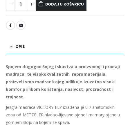
DODAJ U KOŠARICU
OPIS
Spojem dugogodišnjeg iskustva u proizvodnji i prodaji
madraca, te visokokvalitetnih repromaterijala,
proizveli smo madrac kojeg odlikuje izuzetno visoki
komfor prilikom korištenja, nosivost, prozračnost i
trajnost.
Jezgra madraca VICTORY FLY izrađena je u 7 anatomskih
zona od METZELER hladno-lijevane pjene i
memory pjene u
gornjem sloju na kojem se spava.