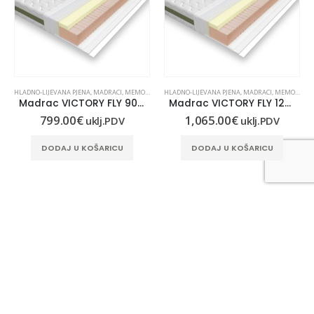
,
MEMORY PJENA
HLADNO-LIJEVANA PJENA
,
MADRACI
,
MEMORY PJENA
HLADNO-LIJEVANA PJENA
,
OD PJENE
,
MADRACI
,
MEMORY PJENA
Madrac VICTORY FLY 90×200
Madrac VICTORY FLY 120×200
799.00
€
1,065.00
€
uklj.PDV
uklj.PDV
DODAJ U KOŠARICU
DODAJ U KOŠARICU
KONTAKT INFORMACIJE
LUNASAN D.O.O.:
Gaboška 10, 10000 Zagreb
KONTAKT TELEFON: