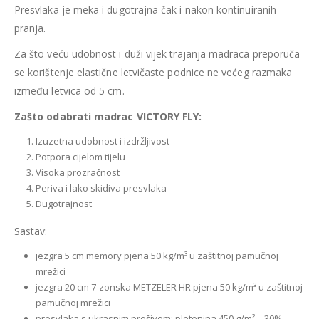
Presvlaka je meka i dugotrajna čak i nakon kontinuiranih
pranja.
Za što veću udobnost i duži vijek trajanja madraca preporuča
se korištenje elastične letvičaste podnice ne većeg razmaka
između letvica od 5 cm.
Zašto odabrati madrac VICTORY FLY:
Izuzetna udobnost i izdržljivost
Potpora cijelom tijelu
Visoka prozračnost
Periva i lako skidiva presvlaka
Dugotrajnost
Sastav:
jezgra 5 cm memory pjena 50 kg/m³ u zaštitnoj pamučnoj
mrežici
jezgra 20 cm 7-zonska METZELER HR pjena 50 kg/m³ u zaštitnoj
pamučnoj mrežici
presvlaka s ukrasnim prošivom: pletenina 450 g/m² – 30%