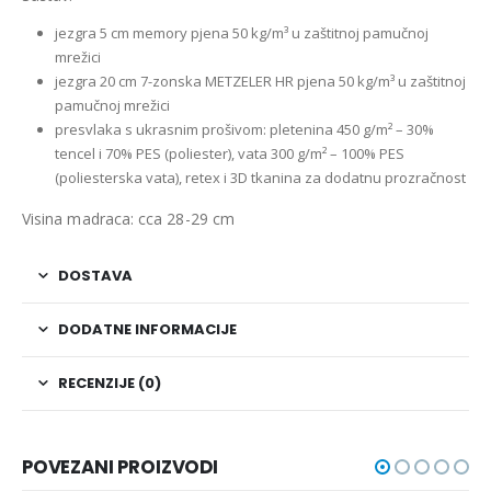
jezgra 5 cm memory pjena 50 kg/m³ u zaštitnoj pamučnoj
mrežici
jezgra 20 cm 7-zonska METZELER HR pjena 50 kg/m³ u zaštitnoj
pamučnoj mrežici
presvlaka s ukrasnim prošivom: pletenina 450 g/m² – 30%
tencel i 70% PES (poliester), vata 300 g/m² – 100% PES
(poliesterska vata), retex i
3D tkanina za dodatnu prozračnost
Visina madraca: cca 28-29 cm
DOSTAVA
DODATNE INFORMACIJE
RECENZIJE (0)
POVEZANI PROIZVODI