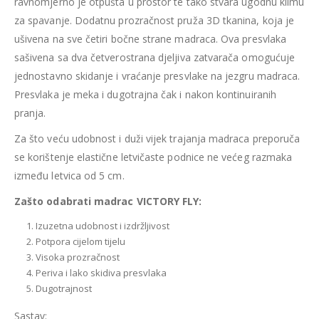
ravnomjerno je otpušta u prostor te tako stvara ugodnu klimu
za spavanje. Dodatnu prozračnost pruža 3D tkanina, koja je
ušivena na sve četiri bočne strane madraca. Ova presvlaka
sašivena sa dva četverostrana djeljiva zatvarača omogućuje
jednostavno skidanje i vraćanje presvlake na jezgru madraca.
Presvlaka je meka i dugotrajna čak i nakon kontinuiranih
pranja.
Za što veću udobnost i duži vijek trajanja madraca preporuča
se korištenje elastične letvičaste podnice ne većeg razmaka
između letvica od 5 cm.
Zašto odabrati madrac VICTORY FLY:
Izuzetna udobnost i izdržljivost
Potpora cijelom tijelu
Visoka prozračnost
Periva i lako skidiva presvlaka
Dugotrajnost
Sastav: