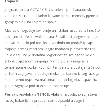
trajnost.
Jezgra madraca VICTORY FLY izrađena je u 7 anatomskih
zona od METZELER hladno-lijevane pjene i
memory pjene u
gornjem sloju na kojem se spava.
Madrac omogućuje ravnomjeran i stalan raspored težine, što
povoljno utječe na kvalitetu sna. Elastičnost jezgre smanjuje
pritisak na tijelo prilikom ležanja i dodatno produžuje vijek
trajanja samog madraca. Jezgra madraca je prozračna i ne
upija vlagu što je dodatna pogodnost za sve osobe koje su
sklone pojačanom znojenju.
Memory pjena reagira na
temperaturne razlike, kod nižih temperatura postaje tvrđa dok
prilikom zagrijavanja postaje mekanija. Upravo iz tog razloga
što je termo osjetljiva maksimalno se prilagođava spavaču,
jer se zagrijava pod utjecajem topline tijela.
Periva presvlaka s TENCEL vlaknima
dodatno sprječava
razvoj bakterija na prirodan način. Apsorbira vlagu i