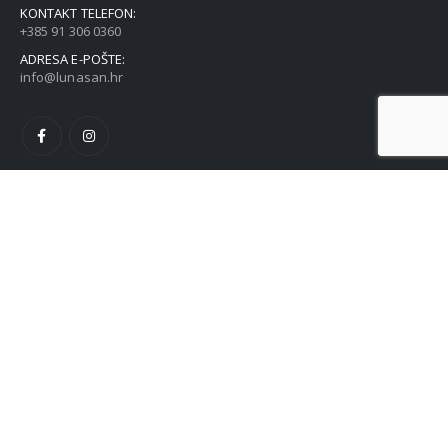
KONTAKT TELEFON:
+385 91 306 0360
ADRESA E-POŠTE:
info@lunasan.hr
POVEZNICE
Sve naše trgovine
Kontakt
O nama
Politika o kolačićima (EU)
OPĆA UREDBA O ZAŠTITI OSOBNIH PODATAKA (GDPR)
OSTALE INFORMACIJE
Pravo na raskid ugovora
Uvjeti i pravila poslovanja