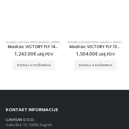
HLADNO-LIJEVANA PJENA
,
MADRACI
,
MEMORY PJENA
HLADNO-LIJEVANA PJENA
,
OD PJENE
,
MADRACI
,
MEMORY PJENA
Madrac VICTORY FLY 140×200
Madrac VICTORY FLY 130×220
1,243.00
€
1,504.00
€
uklj.PDV
uklj.PDV
DODAJ U KOŠARICU
DODAJ U KOŠARICU
,
OD PJENE
KONTAKT INFORMACIJE
LUNASAN D.O.O.:
Gaboška 10, 10000 Zagreb