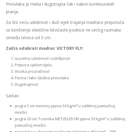
Presvlaka je meka i dugotrajna čak i nakon kontinuiranih
pranja.
Za što veću udobnost i duži vijek trajanja madraca preporuča
se korištenje elastične letvičaste podnice ne većeg razmaka
između letvica od 5 cm.
Zašto odabrati madrac VICTORY FLY:
Izuzetna udobnost i izdržljivost
Potpora cijelom tijelu
Visoka prozračnost
Periva i lako skidiva presvlaka
Dugotrajnost
Sastav:
jezgra 5 cm memory pjena 50 kg/m³ u zaštitnoj pamučnoj
mrežici
jezgra 20 cm 7-zonska METZELER HR pjena 50 kg/m³ u zaštitnoj
pamučnoj mrežici
presvlaka s ukrasnim prošivom: pletenina 450 g/m² – 30%