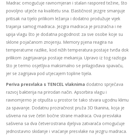
Madrac omogućuje ravnomjeran i stalan raspored težine, što
povoljno utječe na kvalitetu sna. Elastičnost jezgre smanjuje
pritisak na tijelo prilikom ležanja i dodatno produžuje vijek
trajanja samog madraca. Jezgra madraca je prozračna i ne
upija vlagu što je dodatna pogodnost za sve osobe koje su
sklone pojačanom znojenju.
Memory pjena reagira na
temperaturne razlike, kod nižih temperatura postaje tvrđa dok
prilikom zagrijavanja postaje mekanija. Upravo iz tog razloga
što je termo osjetljiva maksimalno se prilagođava spavaču,
jer se zagrijava pod utjecajem topline tijela.
Periva presvlaka s TENCEL vlaknima
dodatno sprječava
razvoj bakterija na prirodan način. Apsorbira vlagu i
ravnomjerno je otpušta u prostor te tako stvara ugodnu klimu
za spavanje. Dodatnu prozračnost pruža 3D tkanina, koja je
ušivena na sve četiri bočne strane madraca. Ova presvlaka
sašivena sa dva četverostrana djeljiva zatvarača omogućuje
jednostavno skidanje i vraćanje presvlake na jezgru madraca.