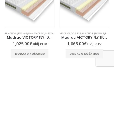
HLADNO-LIJEVANA PJENA
,
OD PJENE
,
MADRACI
,
MEMORY PJENA
MADRACI
,
OD PJENE
,
OD PJENE
,
HLADNO-LIJEVANA PJENA
,
ME
Madrac VICTORY FLY 100×210
Madrac VICTORY FLY 110×200
1,025.00
€
1,065.00
€
uklj.PDV
uklj.PDV
DODAJ U KOŠARICU
DODAJ U KOŠARICU
KONTAKT INFORMACIJE
LUNASAN D.O.O.:
Gaboška 10, 10000 Zagreb
KONTAKT TELEFON: