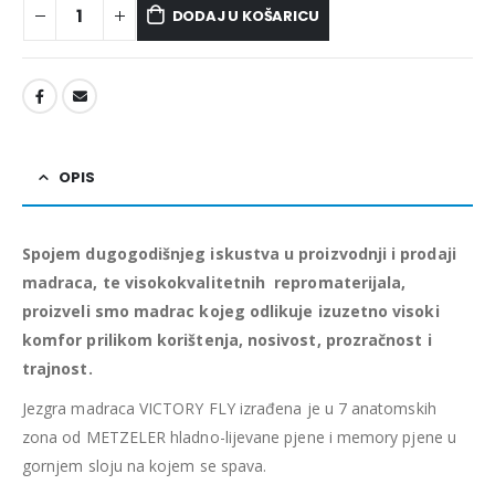
DODAJ U KOŠARICU
OPIS
Spojem dugogodišnjeg iskustva u proizvodnji i prodaji
madraca, te visokokvalitetnih repromaterijala,
proizveli smo madrac kojeg odlikuje izuzetno visoki
komfor prilikom korištenja, nosivost, prozračnost i
trajnost.
Jezgra madraca VICTORY FLY izrađena je u 7 anatomskih
zona od METZELER hladno-lijevane pjene i
memory pjene u
gornjem sloju na kojem se spava.