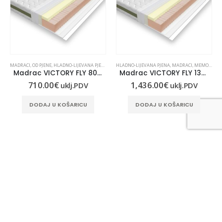
,
MEMORY PJENA
MADRACI
,
OD PJENE
,
HLADNO-LIJEVANA PJENA
,
MEMORY PJENA
HLADNO-LIJEVANA PJENA
,
MADRACI
,
MEMORY PJENA
Madrac VICTORY FLY 80×190
Madrac VICTORY FLY 130×210
710.00
€
1,436.00
€
uklj.PDV
uklj.PDV
DODAJ U KOŠARICU
DODAJ U KOŠARICU
KONTAKT INFORMACIJE
LUNASAN D.O.O.:
Gaboška 10, 10000 Zagreb
KONTAKT TELEFON: