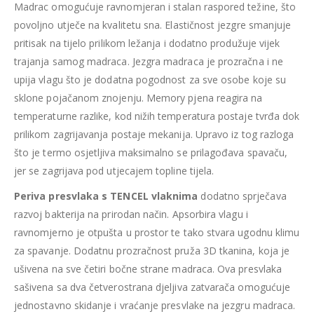
Madrac omogućuje ravnomjeran i stalan raspored težine, što
povoljno utječe na kvalitetu sna. Elastičnost jezgre smanjuje
pritisak na tijelo prilikom ležanja i dodatno produžuje vijek
trajanja samog madraca. Jezgra madraca je prozračna i ne
upija vlagu što je dodatna pogodnost za sve osobe koje su
sklone pojačanom znojenju.
Memory pjena reagira na
temperaturne razlike, kod nižih temperatura postaje tvrđa dok
prilikom zagrijavanja postaje mekanija. Upravo iz tog razloga
što je termo osjetljiva maksimalno se prilagođava spavaču,
jer se zagrijava pod utjecajem topline tijela.
Periva presvlaka s TENCEL vlaknima
dodatno sprječava
razvoj bakterija na prirodan način. Apsorbira vlagu i
ravnomjerno je otpušta u prostor te tako stvara ugodnu klimu
za spavanje. Dodatnu prozračnost pruža 3D tkanina, koja je
ušivena na sve četiri bočne strane madraca. Ova presvlaka
sašivena sa dva četverostrana djeljiva zatvarača omogućuje
jednostavno skidanje i vraćanje presvlake na jezgru madraca.