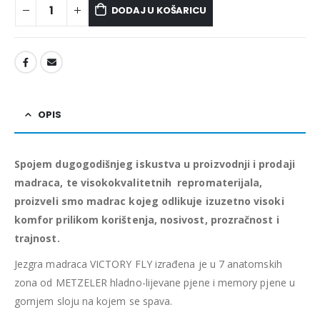
DODAJ U KOŠARICU
OPIS
Spojem dugogodišnjeg iskustva u proizvodnji i prodaji
madraca, te visokokvalitetnih repromaterijala,
proizveli smo madrac kojeg odlikuje izuzetno visoki
komfor prilikom korištenja, nosivost, prozračnost i
trajnost.
Jezgra madraca VICTORY FLY izrađena je u 7 anatomskih
zona od METZELER hladno-lijevane pjene i
memory pjene u
gornjem sloju na kojem se spava.