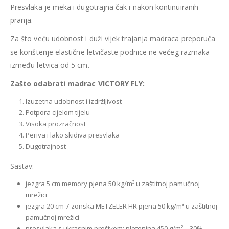
Presvlaka je meka i dugotrajna čak i nakon kontinuiranih
pranja.
Za što veću udobnost i duži vijek trajanja madraca preporuča
se korištenje elastične letvičaste podnice ne većeg razmaka
između letvica od 5 cm.
Zašto odabrati madrac VICTORY FLY:
Izuzetna udobnost i izdržljivost
Potpora cijelom tijelu
Visoka prozračnost
Periva i lako skidiva presvlaka
Dugotrajnost
Sastav:
jezgra 5 cm memory pjena 50 kg/m³ u zaštitnoj pamučnoj
mrežici
jezgra 20 cm 7-zonska METZELER HR pjena 50 kg/m³ u zaštitnoj
pamučnoj mrežici
presvlaka s ukrasnim prošivom: pletenina 450 g/m² – 30%