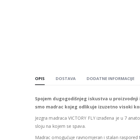
OPIS
DOSTAVA
DODATNE INFORMACIJE
Spojem dugogodišnjeg iskustva u proizvodnji i
smo madrac kojeg odlikuje izuzetno visoki kom
Jezgra madraca VICTORY FLY izrađena je u 7 anat
sloju na kojem se spava.
Madrac omogućuje ravnomjeran i stalan raspored tež