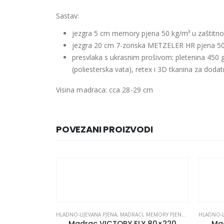
Sastav:
jezgra 5 cm memory pjena 50 kg/m³ u zaštitno
jezgra 20 cm 7-zonska METZELER HR pjena 50 
presvlaka s ukrasnim prošivom: pletenina 450 
(poliesterska vata), retex i
3D tkanina za dodat
Visina madraca: cca 28-29 cm
POVEZANI PROIZVODI
HLADNO-LIJEVANA PJENA
,
MADRACI
,
MEMORY PJENA
,
OD PJENE
HLADNO-L
Madrac VICTORY FLY 80×220
Ma