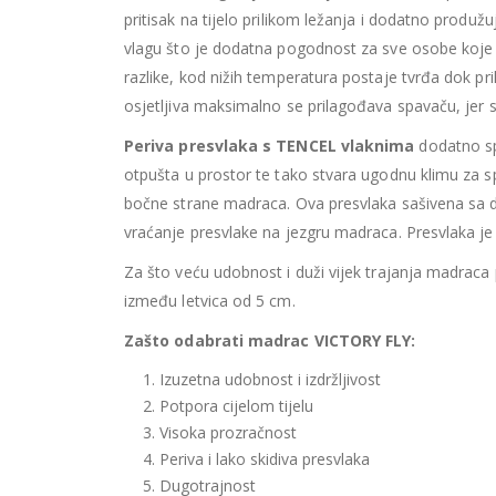
pritisak na tijelo prilikom ležanja i dodatno produ
vlagu što je dodatna pogodnost za sve osobe koje
razlike, kod nižih temperatura postaje tvrđa dok pr
osjetljiva maksimalno se prilagođava spavaču, jer se
Periva presvlaka s TENCEL vlaknima
dodatno spr
otpušta u prostor te tako stvara ugodnu klimu za s
bočne strane madraca. Ova presvlaka sašivena sa d
vraćanje presvlake na jezgru madraca. Presvlaka je 
Za što veću udobnost i duži vijek trajanja madraca
između letvica od 5 cm.
Zašto odabrati madrac VICTORY FLY:
Izuzetna udobnost i izdržljivost
Potpora cijelom tijelu
Visoka prozračnost
Periva i lako skidiva presvlaka
Dugotrajnost