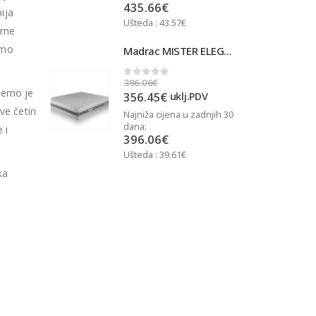
435.66
€
ija
Ušteda : 43.57€
U
rne
rmo
Madrac MISTER ELEGANCE 90x200
Madrac MISTER ELEGANCE 90x200
396.06
€
3
0
out of 5
jerno je
356.45
€
j.PDV
uklj.PDV
e četiri
u zadnjih 30
Najniža cijena u zadnjih 30
N
dana:
d
 i
396.06
€
Ušteda : 39.61€
U
ka