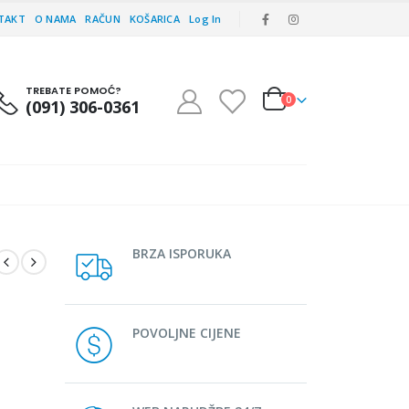
TAKT
O NAMA
RAČUN
KOŠARICA
Log In
TREBATE POMOĆ?
0
(091) 306-0361
BRZA ISPORUKA
POVOLJNE CIJENE