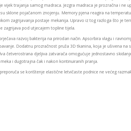
435.66
€
435.66
€
žuje vijek trajanja samog madraca. Jezgra madraca je prozračna i ne up
Ušteda : 43.57€
Ušteda : 43.57€
 su sklone pojačanom znojenju.
Memory pjena reagira na temperatu
ilikom zagrijavanja postaje mekanija. Upravo iz tog razloga što je te
Madrac MISTER ELEGANCE 90x200
 zagrijava pod utjecajem topline tijela.
396.06
€
396.06
€
0
out of 5
0
out of 5
ječava razvoj bakterija na prirodan način. Apsorbira vlagu i ravnom
356.45
€
356.45
€
uklj.PDV
ukl
pavanje. Dodatnu prozračnost pruža 3D tkanina, koja je ušivena na sv
Najniža cijena u zadnjih 30
Najniža cijena 
dana:
dana:
va četverostrana djeljiva zatvarača omogućuje jednostavno skidanje
396.06
€
396.06
€
meka i dugotrajna čak i nakon kontinuiranih pranja.
Ušteda : 39.61€
Ušteda : 39.61€
 preporuča se korištenje elastične letvičaste podnice ne većeg razma