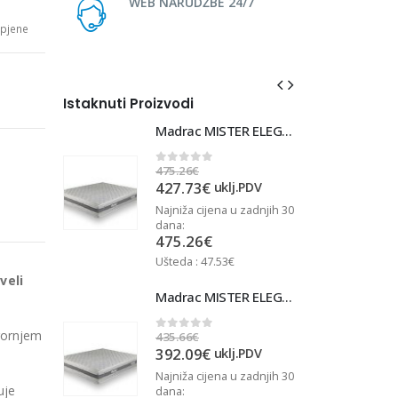
WEB NARUDŽBE 24/7
pjene
Istaknuti Proizvodi
Madrac MISTER ELEGANCE 90x220
Madrac MISTER ELEGANCE 90x220
475.26
€
4
0
out of 5
427.73
€
j.PDV
uklj.PDV
u zadnjih 30
Najniža cijena u zadnjih 30
N
dana:
d
475.26
€
Ušteda : 47.53€
U
veli
Madrac MISTER ELEGANCE 90x210
Madrac MISTER ELEGANCE 90x210
gornjem
435.66
€
4
0
out of 5
392.09
€
j.PDV
uklj.PDV
u zadnjih 30
Najniža cijena u zadnjih 30
N
uje
dana:
d