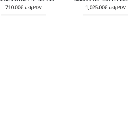
710.00
€
1,025.00
€
uklj.PDV
uklj.PDV
DODAJ U KOŠARICU
DODAJ U KOŠARICU
NICE
OSTALE INFORMACIJE
e trgovine
Pravo na raskid ugovora
Uvjeti i pravila poslovanja
Obrazac za raskid ugovora
 o kolačićima (EU)
MOJ RAČUN
EDBA O ZAŠTITI OSOBNIH
KA (GDPR)
Povijest narudžbi
Moj račun