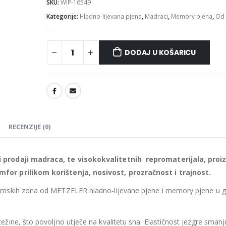
SKU:
WIP-16549
Kategorije:
Hladno-lijevana pjena
,
Madraci
,
Memory pjena
,
Od 
DODAJ U KOŠARICU
Madrac MISTER ELEGANCE 90x220
475.26
€
475.26
€
0
out of 5
0
out of 5
427.73
€
427.73
€
uklj.PDV
ukl
Najniža cijena u zadnjih 30
Najniža cijena 
RECENZIJE (0)
dana:
dana:
475.26
€
475.26
€
Ušteda : 47.53€
Ušteda : 47.53€
 prodaji madraca, te visokokvalitetnih repromaterijala, proiz
Madrac MISTER ELEGANCE 90x210
for prilikom korištenja, nosivost, prozračnost i trajnost.
omskih zona od METZELER hladno-lijevane pjene i
memory pjene u 
435.66
€
435.66
€
0
out of 5
0
out of 5
392.09
€
392.09
€
uklj.PDV
ukl
Najniža cijena u zadnjih 30
Najniža cijena 
ine, što povoljno utječe na kvalitetu sna. Elastičnost jezgre smanj
dana:
dana: