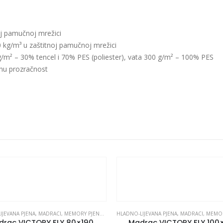
j pamučnoj mrežici
kg/m³ u zaštitnoj pamučnoj mrežici
g/m² – 30% tencel i 70% PES (poliester), vata 300 g/m² – 100% PES
nu prozračnost
IJEVANA PJENA
,
MADRACI
,
MEMORY PJENA
,
OD PJENE
HLADNO-LIJEVANA PJENA
,
MADRACI
,
MEMOR
drac VICTORY FLY 80×190
Madrac VICTORY FLY 100