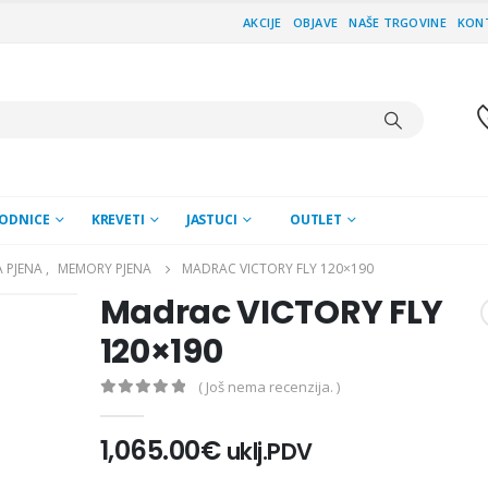
AKCIJE
OBJAVE
NAŠE TRGOVINE
KON
ODNICE
KREVETI
JASTUCI
OUTLET
 PJENA
,
MEMORY PJENA
MADRAC VICTORY FLY 120×190
Madrac VICTORY FLY
120×190
( Još nema recenzija. )
0
out of 5
1,065.00
€
uklj.PDV