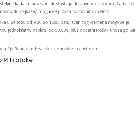
osteljine kada se proizvodi dostavljaju dostavnom službom. Tada se 
dnosno do najbližeg mogućeg prilaza dostavnim vozilom.
tka u periodu od 9:00 do 16:00 sati. Izvan tog vremena moguće je
datnu jednokratnu naplatu od 50,00€, plus dodatni trošak unosa po ka
odručju Republike Hrvatske, donosimo u nastavku.
o RH i otoke
određuju uvjete dostave na području kopnenog dijela Republike Hrvat
 ili više proizvoda, vrijednosti 500€ i više. Na otoke koji nisu pove
jemo se dostaviti proizvode, već Vas molimo da nas kontaktirate, k