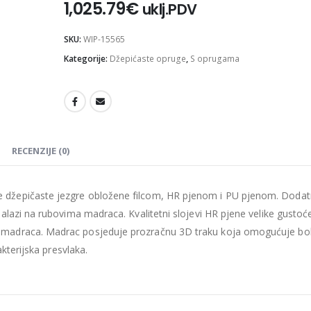
1,025.79
€
uklj.PDV
SKU:
WIP-15565
Kategorije:
Džepićaste opruge
,
S oprugama
Madrac MISTER ELEGANCE 90x220
475.26
€
475.2
0
out of 5
0
out of 5
RECENZIJE (0)
427.73
€
427.
džepičaste jezgre obložene filcom, HR pjenom i PU pjenom. Doda
uklj.PDV
uklj.PDV
 nalazi na rubovima madraca.
Kvalitetni slojevi HR pjene velike gustoće
Najniža cijena u zadnjih 30
Najniža cijena 
dana:
dana:
a madraca.
Madrac posjeduje prozračnu 3D traku koja omogućuje bol
475.26
€
475.26
€
kterijska presvlaka.
Ušteda : 47.53€
Ušteda : 47.53€
Madrac MISTER ELEGANCE 90x210