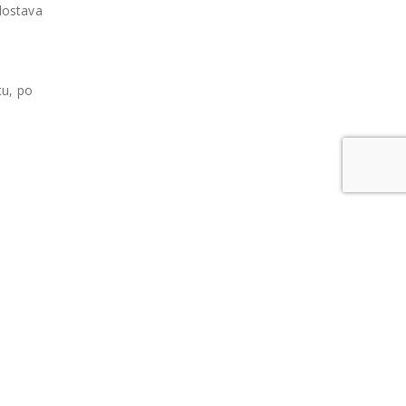
dostava
tu, po
ske i
zani
ako bi