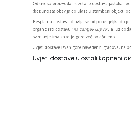
Od unosa proizvoda izuzeta je dostava jastuka i p
(bez unosa) obavlja do ulaza u stambeni objekt, o
Besplatna dostava obavlja se od ponedjeljka do pe
organizirati dostavu “
na zahtjev kupca
”, ali uz do
svim uvjetima kako je gore već objašnjeno.
Uvjeti dostave izvan gore navedenih gradova, na p
Uvjeti dostave u ostali kopneni di
Ovdje navedeni "
Uvjeti pružanja usluge dostave
" 
Otoka.
Dostava se obavlja
dostavnom službom
.
Besplatna dostava
Dostava je besplatna za jednokratnu kupovinu, jednog
mostom ili trajektnom linijom s kopnom, ne obvezu
zajedno provjerili mogućnost takve dostave.