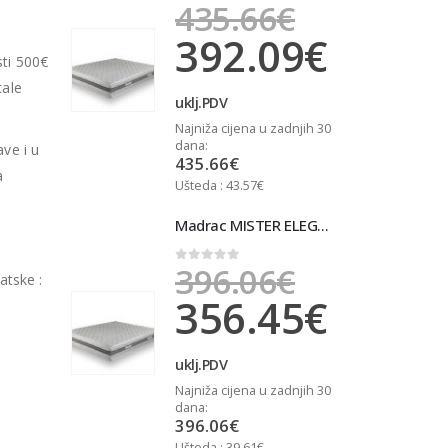
6
€
435.66
€
0
out of 5
09
€
392.09
€
sti 500€
tale
uklj.PDV
u
u zadnjih 30
Najniža cijena u zadnjih 30
N
dana:
d
ave i u
435.66
€
a
Ušteda : 43.57€
U
Madrac MISTER ELEGANCE 90x200
Madrac MISTER ELEGANCE 90x200
6
€
396.06
€
0
out of 5
atske :
45
€
356.45
€
uklj.PDV
u
u zadnjih 30
Najniža cijena u zadnjih 30
N
dana:
d
396.06
€
Ušteda : 39.61€
U