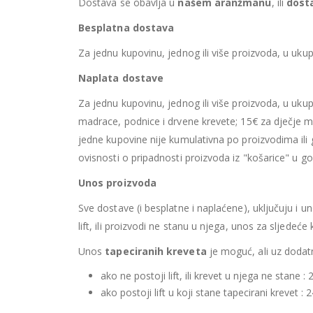
Dostava se obavlja u
našem aranžmanu
, ili
dost
Besplatna dostava
Za jednu kupovinu, jednog ili više proizvoda, u ukup
Naplata dostave
Za jednu kupovinu, jednog ili više proizvoda, u uk
madrace, podnice i drvene krevete; 15€ za dječje m
jedne kupovine nije kumulativna po proizvodima i
ovisnosti o pripadnosti proizvoda iz "košarice" u 
Unos proizvoda
Sve dostave (i besplatne i naplaćene), uključuju i u
lift, ili proizvodi ne stanu u njega, unos za sljedeć
Unos
tapeciranih kreveta
je moguć, ali uz dodatno
ako ne postoji lift, ili krevet u njega ne stane :
ako postoji lift u koji stane tapecirani krevet 