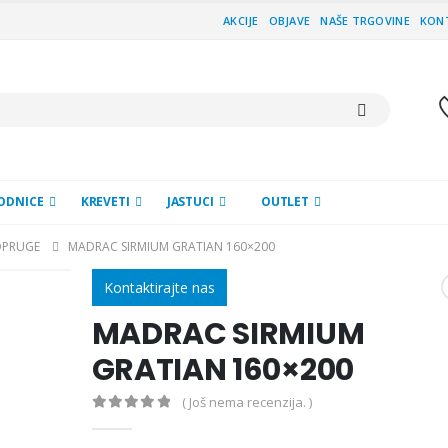
AKCIJE
OBJAVE
NAŠE TRGOVINE
KON
ODNICE
KREVETI
JASTUCI
OUTLET
OPRUGE
MADRAC SIRMIUM GRATIAN 160×200
Kontaktirajte nas
MADRAC SIRMIUM
GRATIAN 160×200
( Još nema recenzija. )
0
out of 5