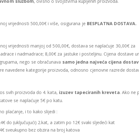
avnom službom
, ovisno o svojstvima kupljenih proizvoda.
noj vrijednosti 500,00€ i više, osigurana je
BESPLATNA DOSTAVA.
upnoj vrijednosti manjoj od 500,00€, dostava se naplaćuje 30,00€ za
adrace i nadmadrace; 8,00€ za jastuke i posteljinu. Cijena dostave u
li grupama, nego se obračunava
samo jedna najveća cijena dosta
gore navedene kategorije proizvoda, odnosno cjenovne razrede dosta
nos svih proizvoda do 4. kata,
izuzev tapeciranih kreveta
. Ako ne 
e katove se naplaćuje 5€ po katu.
 plaćanje, i to kako slijedi :
 24€ do (uključujući) 2.kat, a zatim po 12€ svaki sljedeći kat
: 24€ sveukupno bez obzira na broj katova