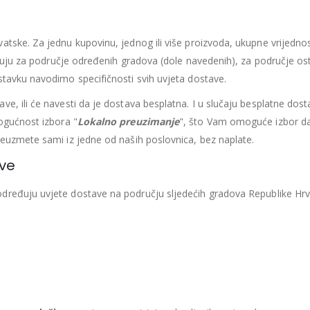
435.66
€
435.6
0
out of 5
0
out of 5
392.09
€
392.
atske. Za jednu kupovinu, jednog ili više proizvoda, ukupne vrijedno
likuju za područje određenih gradova (dole navedenih), za područje os
uklj.PDV
uklj.PDV
stavku navodimo specifičnosti svih uvjeta dostave.
Najniža cijena u zadnjih 30
Najniža cijena 
dana:
dana:
e, ili će navesti da je dostava besplatna. I u slučaju besplatne dost
435.66
€
435.66
€
ogućnost izbora "
Lokalno preuzimanje
", što Vam omoguće izbor d
Ušteda : 43.57€
Ušteda : 43.57€
reuzmete sami iz jedne od naših poslovnica, bez naplate.
Madrac MISTER ELEGANCE 90x200
ove
396.06
€
396.0
0
out of 5
0
out of 5
određuju uvjete dostave na području sljedećih gradova Republike Hrv
356.45
€
356.
uklj.PDV
uklj.PDV
Najniža cijena u zadnjih 30
Najniža cijena 
dana:
dana:
396.06
€
396.06
€
Ušteda : 39.61€
Ušteda : 39.61€