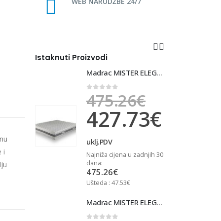
WEB NARUDŽBE 24/7
Istaknuti Proizvodi
Madrac MISTER ELEGANCE 90x220
Madrac MISTER ELEGANCE 90x220
6
€
475.26
€
0
out of 5
73
€
427.73
€
tnu
uklj.PDV
u
 i
u zadnjih 30
Najniža cijena u zadnjih 30
N
dana:
d
ju
475.26
€
Ušteda : 47.53€
U
Madrac MISTER ELEGANCE 90x210
Madrac MISTER ELEGANCE 90x210