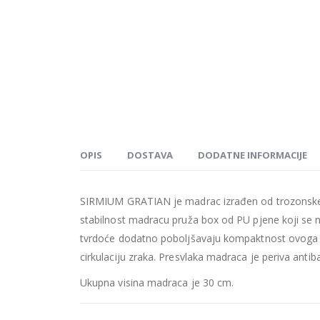
OPIS
DOSTAVA
DODATNE INFORMACIJE
SIRMIUM GRATIAN je madrac izrađen od trozonske 
stabilnost madracu pruža box od PU pjene koji se
tvrdoće dodatno poboljšavaju kompaktnost ovog
cirkulaciju zraka. Presvlaka madraca je periva antiba
Ukupna visina madraca je 30 cm.