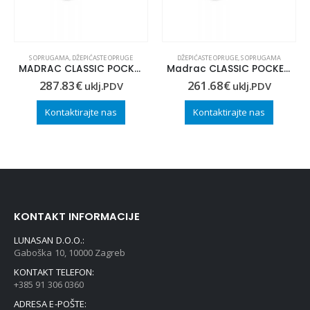
S OPRUGAMA
,
DŽEPIĆASTE OPRUGE
DŽEPIĆASTE OPRUGE
,
S OPRUGAMA
MADRAC CLASSIC POCKET 80×210
Madrac CLASSIC POCKET 90×200
287.83
€
261.68
€
uklj.PDV
uklj.PDV
Kontaktirajte nas
Kontaktirajte nas
KONTAKT INFORMACIJE
LUNASAN D.O.O.:
Gaboška 10, 10000 Zagreb
KONTAKT TELEFON:
+385 91 306 0360
ADRESA E-POŠTE: