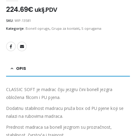
224.69
€
uklj.PDV
SKU:
WIP-13581
Kategorije:
Bonell opruge
,
Grupa za kontakt
,
S oprugama
OPIS
CLASSIC SOFT je madrac čiju jezgru čini bonell jezgra
obložena filcom i PU pjena.
Dodatnu stabilnost madracu pruža box od PU pjene koji se
nalazi na rubovima madraca.
Prednost madraca sa bonell jezgrom su prozračnost,
stabilnost, čvrstoća i trajnost.