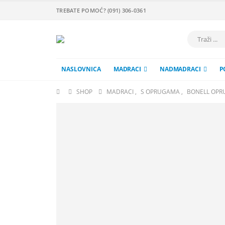
TREBATE POMOĆ? (091) 306-0361
NASLOVNICA
MADRACI
NADMADRACI
P
SHOP
MADRACI
,
S OPRUGAMA
,
BONELL OPR