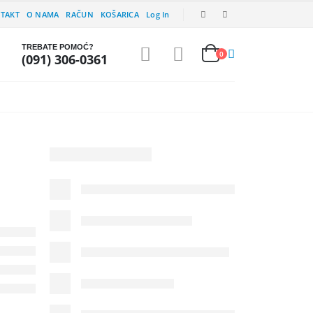
TAKT
O NAMA
RAČUN
KOŠARICA
Log In
TREBATE POMOĆ?
0
(091) 306-0361