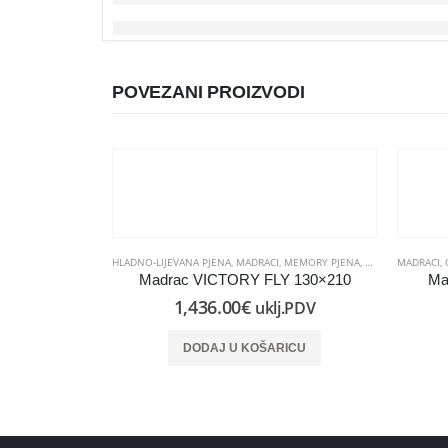
POVEZANI PROIZVODI
HLADNO-LIJEVANA PJENA
,
MADRACI
,
MEMORY PJENA
,
OD PJENE
MADRACI
,
Madrac VICTORY FLY 130×210
Ma
1,436.00
€
uklj.PDV
DODAJ U KOŠARICU