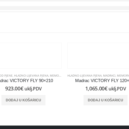
OD PJENE
,
HLADNO-LIJEVANA PJENA
,
MEMORY PJENA
HLADNO-LIJEVANA PJENA
,
MADRACI
,
MEMORY
drac VICTORY FLY 90×210
Madrac VICTORY FLY 120
923.00
€
1,065.00
€
uklj.PDV
uklj.PDV
DODAJ U KOŠARICU
DODAJ U KOŠARICU