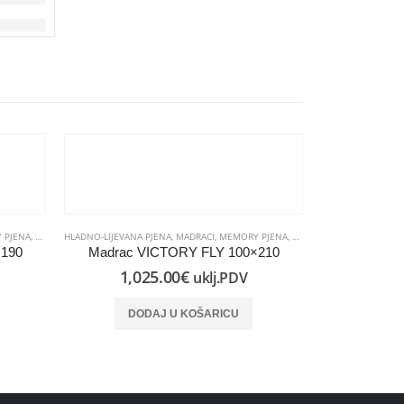
 PJENA
,
OD PJENE
HLADNO-LIJEVANA PJENA
,
MADRACI
,
MEMORY PJENA
,
OD PJENE
HLADNO-LIJEVANA 
×190
Madrac VICTORY FLY 100×210
Madrac V
1,025.00
€
88
uklj.PDV
DODAJ U KOŠARICU
DO