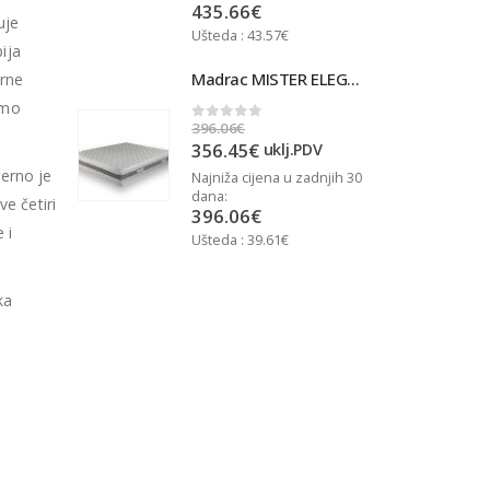
435.66
€
uje
Ušteda : 43.57€
U
ija
Madrac MISTER ELEGANCE 90x200
Madrac MISTER ELEGANCE 90x200
rne
rmo
396.06
€
3
0
out of 5
356.45
€
j.PDV
uklj.PDV
jerno je
u zadnjih 30
Najniža cijena u zadnjih 30
N
dana:
d
e četiri
396.06
€
 i
Ušteda : 39.61€
U
ka