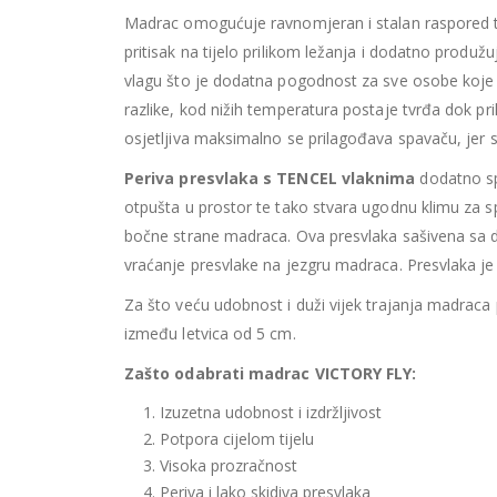
Madrac omogućuje ravnomjeran i stalan raspored tež
pritisak na tijelo prilikom ležanja i dodatno produ
vlagu što je dodatna pogodnost za sve osobe koje
razlike, kod nižih temperatura postaje tvrđa dok pr
osjetljiva maksimalno se prilagođava spavaču, jer se
Periva presvlaka s TENCEL vlaknima
dodatno spr
otpušta u prostor te tako stvara ugodnu klimu za s
bočne strane madraca. Ova presvlaka sašivena sa d
vraćanje presvlake na jezgru madraca. Presvlaka je 
Za što veću udobnost i duži vijek trajanja madraca
između letvica od 5 cm.
Zašto odabrati madrac VICTORY FLY:
Izuzetna udobnost i izdržljivost
Potpora cijelom tijelu
Visoka prozračnost
Periva i lako skidiva presvlaka