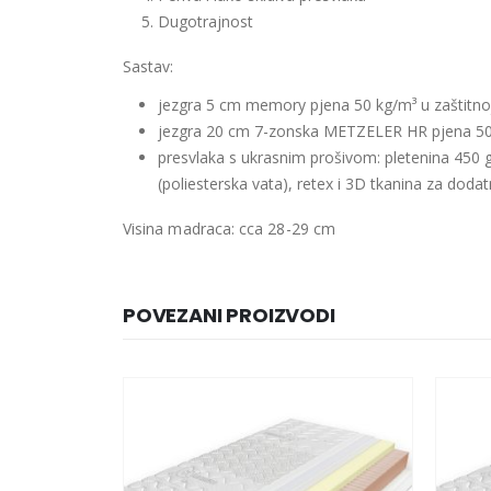
Dugotrajnost
Sastav:
jezgra 5 cm memory pjena 50 kg/m³ u zaštitno
jezgra 20 cm 7-zonska METZELER HR pjena 50 
presvlaka s ukrasnim prošivom: pletenina 450 
(poliesterska vata), retex i
3D tkanina za dodat
Visina madraca: cca 28-29 cm
POVEZANI PROIZVODI