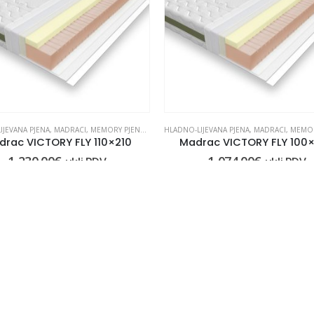
IJEVANA PJENA
,
MADRACI
,
MEMORY PJENA
,
OD PJENE
HLADNO-LIJEVANA PJENA
,
MADRACI
,
MEMOR
rac VICTORY FLY 110×210
Madrac VICTORY FLY 100
1,230.00
€
1,074.00
€
uklj.PDV
uklj.PDV
DODAJ U KOŠARICU
DODAJ U KOŠARICU
NICE
OSTALE INFORMACIJE