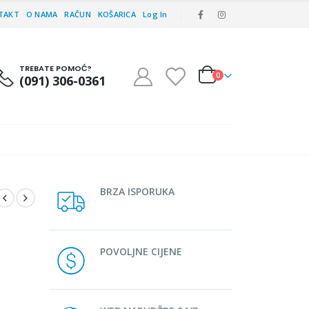
TAKT
O NAMA
RAČUN
KOŠARICA
Log In
TREBATE POMOĆ?
0
(091) 306-0361
BRZA ISPORUKA
POVOLJNE CIJENE