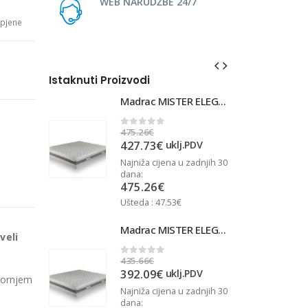
WEB NARUDŽBE 24/7
pjene
Istaknuti Proizvodi
Madrac MISTER ELEGANCE 90x220
Madrac MISTER ELEGANCE 90x220
475.26
€
4
0
out of 5
427.73
€
j.PDV
uklj.PDV
u zadnjih 30
Najniža cijena u zadnjih 30
N
dana:
d
475.26
€
Ušteda : 47.53€
U
Madrac MISTER ELEGANCE 90x210
Madrac MISTER ELEGANCE 90x210
veli
435.66
€
4
0
out of 5
392.09
€
j.PDV
uklj.PDV
gornjem
u zadnjih 30
Najniža cijena u zadnjih 30
N
dana:
d