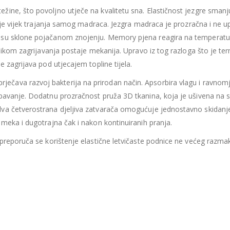
435.66
€
435.66
€
ine, što povoljno utječe na kvalitetu sna. Elastičnost jezgre smanj
Ušteda : 43.57€
Ušteda : 43.57€
žuje vijek trajanja samog madraca. Jezgra madraca je prozračna i ne up
Madrac MISTER ELEGANCE 90x200
 su sklone pojačanom znojenju.
Memory pjena reagira na temperatu
ilikom zagrijavanja postaje mekanija. Upravo iz tog razloga što je te
396.06
€
396.06
€
0
out of 5
0
out of 5
 zagrijava pod utjecajem topline tijela.
356.45
€
356.45
€
uklj.PDV
ukl
ječava razvoj bakterija na prirodan način. Apsorbira vlagu i ravnom
Najniža cijena u zadnjih 30
Najniža cijena 
dana:
dana:
pavanje. Dodatnu prozračnost pruža 3D tkanina, koja je ušivena na sv
396.06
€
396.06
€
va četverostrana djeljiva zatvarača omogućuje jednostavno skidanje
Ušteda : 39.61€
Ušteda : 39.61€
meka i dugotrajna čak i nakon kontinuiranih pranja.
 preporuča se korištenje elastične letvičaste podnice ne većeg razma