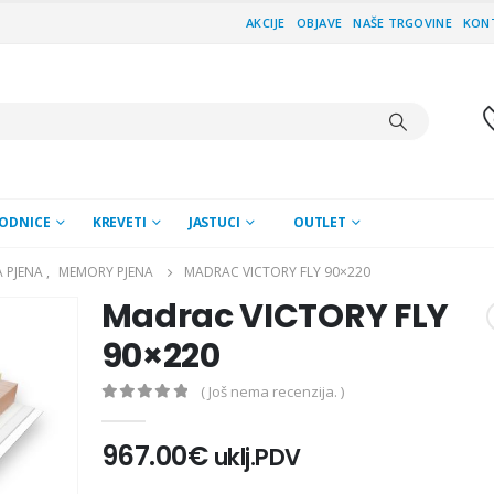
AKCIJE
OBJAVE
NAŠE TRGOVINE
KON
ODNICE
KREVETI
JASTUCI
OUTLET
 PJENA
,
MEMORY PJENA
MADRAC VICTORY FLY 90×220
Madrac VICTORY FLY
90×220
( Još nema recenzija. )
0
out of 5
967.00
€
uklj.PDV