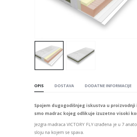
OPIS
DOSTAVA
DODATNE INFORMACIJE
Spojem dugogodišnjeg iskustva u proizvodnji i
smo madrac kojeg odlikuje izuzetno visoki kom
Jezgra madraca VICTORY FLY izrađena je u 7 anat
sloju na kojem se spava.