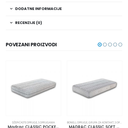
DODATNE INFORMACIJE
RECENZIJE (0)
POVEZANI PROIZVODI
DŽEPIĆASTE OPRUGE
,
S OPRUGAMA
BONELL OPRUGE
,
GRUPA ZA KONTAKT
,
S OPRUGAMA
Madrac CLASSIC POCKET 120×200
MADRAC CLASSIC SOFT 90×210