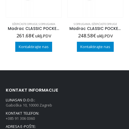
DŽEPIĆASTE OPRUGE
,
S OPRUGAMA
S OPRUGAMA
,
DŽEPIĆASTE OPRUGE
Madrac CLASSIC POCKET 80×200
Madrac CLASSIC POCKET 80×190
261.68
€
248.58
€
uklj.PDV
uklj.PDV
Kontaktirajte nas
Kontaktirajte nas
KONTAKT INFORMACIJE
LUNASAN D.O.O.:
Gaboška 10, 10000 Zagreb
KONTAKT TELEFON:
+385 91 306 0360
ADRESA E-POŠTE: