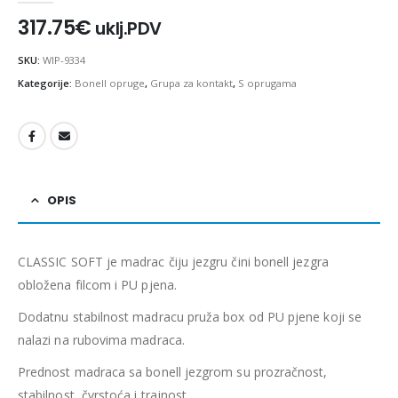
317.75
€
uklj.PDV
SKU:
WIP-9334
Kategorije:
Bonell opruge
,
Grupa za kontakt
,
S oprugama
OPIS
CLASSIC SOFT je madrac čiju jezgru čini bonell jezgra
obložena filcom i PU pjena.
Dodatnu stabilnost madracu pruža box od PU pjene koji se
nalazi na rubovima madraca.
Prednost madraca sa bonell jezgrom su prozračnost,
stabilnost, čvrstoća i trajnost.