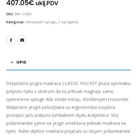
407.05
€
uklj.PDV
SKU:
WIP-11560
Kategorije:
Džepićaste opruge
,
S oprugama
OPIS
Džepičasta jezgra madraca CLASSIC POCKET pruža optimalnu
potporu tijelu s obzirom da na pritisak reagiraju samo
opterećene opruge dok ostale miruju. Korištenjem trozonske
džepičaste jezgre poboljšana su ergonomska svojstva
pružajući jaču potporu lumbalnom dijelu kralježnice. Sloj
poliuretanske pjene na jezgri omekšava pritisak madraca na
tijelo. Rubni dijelovi madraca pojačani su slojem poliuretanske