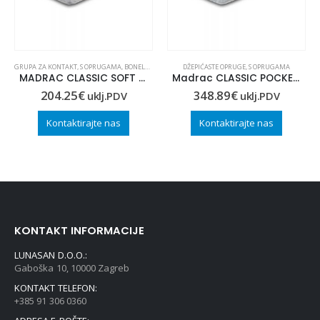
GRUPA ZA KONTAKT
,
S OPRUGAMA
,
BONELL OPRUGE
DŽEPIĆASTE OPRUGE
,
S OPRUGAMA
MADRAC CLASSIC SOFT 90×200
Madrac CLASSIC POCKET 120×200
204.25
€
348.89
€
uklj.PDV
uklj.PDV
Kontaktirajte nas
Kontaktirajte nas
KONTAKT INFORMACIJE
LUNASAN D.O.O.:
Gaboška 10, 10000 Zagreb
KONTAKT TELEFON:
+385 91 306 0360