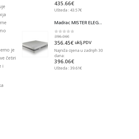
435.66
€
uje
Ušteda : 43.57€
U
ija
Madrac MISTER ELEGANCE 90x200
Madrac MISTER ELEGANCE 90x200
rne
rmo
396.06
€
3
0
out of 5
356.45
€
j.PDV
uklj.PDV
jerno je
u zadnjih 30
Najniža cijena u zadnjih 30
N
dana:
d
e četiri
396.06
€
 i
Ušteda : 39.61€
U
ka