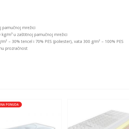
j pamučnoj mrežici
kg/m³ u zaštitnoj pamučnoj mrežici
g/m² – 30% tencel i 70% PES (poliester), vata 300 g/m² – 100% PES
nu prozračnost
BNA PONUDA