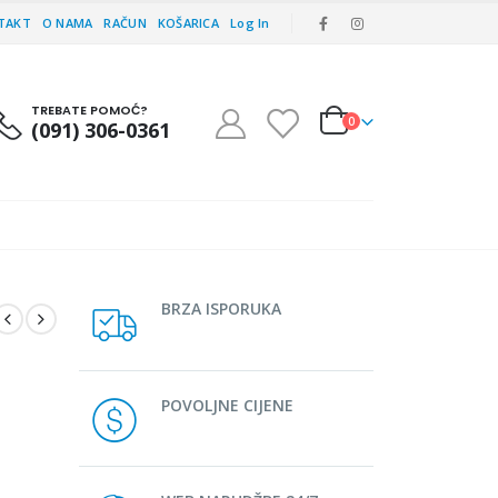
TAKT
O NAMA
RAČUN
KOŠARICA
Log In
TREBATE POMOĆ?
0
(091) 306-0361
BRZA ISPORUKA
POVOLJNE CIJENE