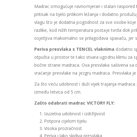
Madrac omogućuje ravnomjeran i stalan raspored tež
pritisak na tijelo prilikom ležanja i dodatno produ
vlagu što je dodatna pogodnost za sve osobe koje
razlike, kod nižih temperatura postaje tvrđa dok pr
osjetljiva maksimalno se prilagođava spavaču, jer se
Periva presvlaka s TENCEL vlaknima
dodatno spr
otpušta u prostor te tako stvara ugodnu klimu za s
bočne strane madraca. Ova presvlaka sašivena sa d
vraćanje presvlake na jezgru madraca. Presvlaka je 
Za što veću udobnost i duži vijek trajanja madraca
između letvica od 5 cm.
Zašto odabrati madrac VICTORY FLY:
Izuzetna udobnost i izdržljivost
Potpora cijelom tijelu
Visoka prozračnost
Periva i lako skidiva presvlaka