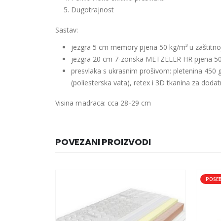
Dugotrajnost
Sastav:
jezgra 5 cm memory pjena 50 kg/m³ u zaštitno
jezgra 20 cm 7-zonska METZELER HR pjena 50 
presvlaka s ukrasnim prošivom: pletenina 450 
(poliesterska vata), retex i
3D tkanina za dodat
Visina madraca: cca 28-29 cm
POVEZANI PROIZVODI
POSE