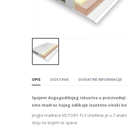
OPIS
DOSTAVA
DODATNE INFORMACIJE
Spojem dugogodišnjeg iskustva u proizvodnji i
smo madrac kojeg odlikuje izuzetno visoki kom
Jezgra madraca VICTORY FLY izrađena je u 7 anat
sloju na kojem se spava.