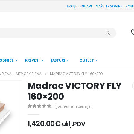
AKCIJE
OBJAVE
NAŠE TRGOVINE
KON
ODNICE
KREVETI
JASTUCI
OUTLET
 PJENA
,
MEMORY PJENA
MADRAC VICTORY FLY 160×200
Madrac VICTORY FLY
160×200
( Još nema recenzija. )
0
out of 5
1,420.00
€
uklj.PDV