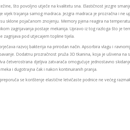
435.66
€
435.66
€
ine, što povoljno utječe na kvalitetu sna. Elastičnost jezgre smanj
Ušteda : 43.57€
Ušteda : 43.57€
žuje vijek trajanja samog madraca. Jezgra madraca je prozračna i ne up
Madrac MISTER ELEGANCE 90x200
 su sklone pojačanom znojenju.
Memory pjena reagira na temperatu
ilikom zagrijavanja postaje mekanija. Upravo iz tog razloga što je te
396.06
€
396.06
€
0
out of 5
0
out of 5
 zagrijava pod utjecajem topline tijela.
356.45
€
356.45
€
uklj.PDV
ukl
ječava razvoj bakterija na prirodan način. Apsorbira vlagu i ravnom
Najniža cijena u zadnjih 30
Najniža cijena 
dana:
dana:
pavanje. Dodatnu prozračnost pruža 3D tkanina, koja je ušivena na sv
396.06
€
396.06
€
va četverostrana djeljiva zatvarača omogućuje jednostavno skidanje
Ušteda : 39.61€
Ušteda : 39.61€
meka i dugotrajna čak i nakon kontinuiranih pranja.
 preporuča se korištenje elastične letvičaste podnice ne većeg razma