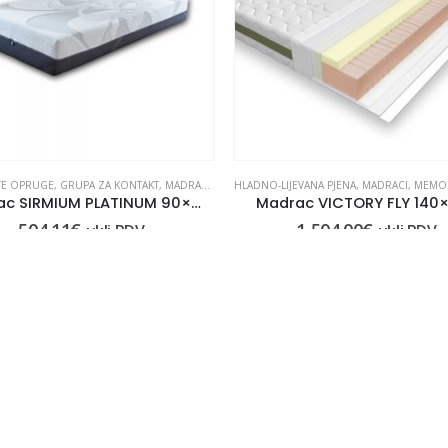
TE OPRUGE
,
GRUPA ZA KONTAKT
,
MADRACI
,
MADRACI
HLADNO-LIJEVANA PJENA
,
OUTLET
,
S OPRUGAMA
,
MADRACI
,
S OPRUGA
,
MEMOR
Madrac SIRMIUM PLATINUM 90×200 – izložbeni uzorak
Madrac VICTORY FLY 140
504.11
€
1,504.00
€
uklj.PDV
uklj.PDV
Kontaktirajte nas
DODAJ U KOŠARICU
NICE
OSTALE INFORMACIJE