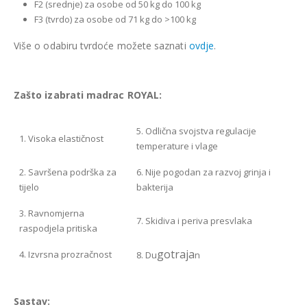
F2 (srednje) za osobe od 50 kg do 100 kg
F3 (tvrdo) za osobe od 71 kg do >100 kg
Više o odabiru tvrdoće možete saznati
ovdje
.
Zašto izabrati madrac ROYAL:
5. Odlična svojstva regulacije
1. Visoka elastičnost
temperature i vlage
2. Savršena podrška za
6. Nije pogodan za razvoj grinja i
tijelo
bakterija
3. Ravnomjerna
7. Skidiva i periva presvlaka
raspodjela pritiska
gotraja
4. Izvrsna prozračnost
8. Du
n
Sastav: