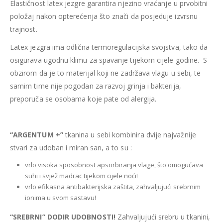
Elastičnost latex jezgre garantira njezino vraćanje u prvobitni
položaj nakon opterećenja što znači da posjeduje izvrsnu
trajnost.
Latex jezgra ima odlična termoregulacijska svojstva, tako da
osigurava ugodnu klimu za spavanje tijekom cijele godine. S
obzirom da je to materijal koji ne zadržava vlagu u sebi, te
samim time nije pogodan za razvoj grinja i bakterija,
preporuča se osobama koje pate od alergija.
“ARGENTUM +”
tkanina u sebi kombinira dvije najvažnije
stvari za udoban i miran san, a to su :
vrlo visoka sposobnost apsorbiranja vlage, što omogućava
suhi i svjež madrac tijekom cijele noći!
vrlo efikasna antibakterijska zaštita, zahvaljujući srebrnim
ionima u svom sastavu!
“SREBRNI” DODIR UDOBNOSTI!
Zahvaljujući srebru u tkanini,