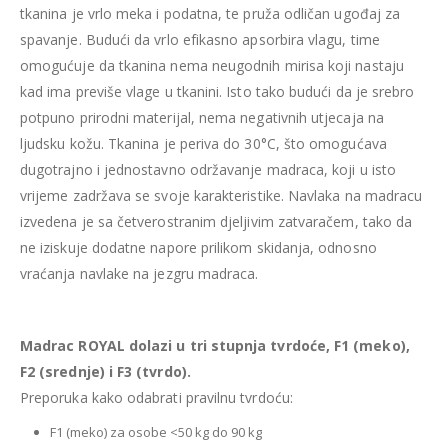
tkanina je vrlo meka i podatna, te pruža odličan ugođaj za
spavanje. Budući da vrlo efikasno apsorbira vlagu, time
omogućuje da tkanina nema neugodnih mirisa koji nastaju
kad ima previše vlage u tkanini. Isto tako budući da je srebro
potpuno prirodni materijal, nema negativnih utjecaja na
ljudsku kožu. Tkanina je periva do 30°C, što omogućava
dugotrajno i jednostavno održavanje madraca, koji u isto
vrijeme zadržava se svoje karakteristike. Navlaka na madracu
izvedena je sa četverostranim djeljivim zatvaračem, tako da
ne iziskuje dodatne napore prilikom skidanja, odnosno
vraćanja navlake na jezgru madraca.
Madrac ROYAL dolazi u tri stupnja tvrdoće, F1 (meko),
F2 (srednje) i F3 (tvrdo).
Preporuka kako odabrati pravilnu tvrdoću:
F1 (meko) za osobe <50 kg do 90 kg