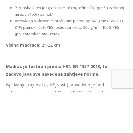
7-zonska latex jezgra visine 18 cm, težine 70 kg/m³ u zaštitnoj
mrežici (100% pamuk)
presvlaka s ukrasnim prošivom: pletenina 340 g/m² (CWAG+) –
31% pamuk i 69% PES (poliester), vata 300 g/m² – 100% PES
(poliesterska vata), retex
Visina madraca:
21-22 cm
Madrac je testiran prema HRN EN 1957:2013, te
zadovoljava sve navedene zahtjeve norme.
Ispitivanje trajnosti (izdržljivosti) provedeno je pod
opterećenjem mase cca 140 kg i 30 000 ciklusa, što je
približno 3 godine korištenja madraca, bez vidljivih oštećenja.
Sva mjerenja i ispitivanja provedena su u Laboratoriju
Šumarskog fakulteta Sveučilišta u Zagrebu za ispitivanje
namještaja koji je akreditiran prema HRN EN ISO/IEC
17025:2007.