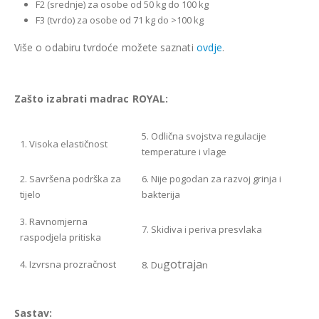
F2 (srednje) za osobe od 50 kg do 100 kg
F3 (tvrdo) za osobe od 71 kg do >100 kg
Više o odabiru tvrdoće možete saznati
ovdje
.
Zašto izabrati madrac ROYAL:
5. Odlična svojstva regulacije
1. Visoka elastičnost
temperature i vlage
2. Savršena podrška za
6. Nije pogodan za razvoj grinja i
tijelo
bakterija
3. Ravnomjerna
7. Skidiva i periva presvlaka
raspodjela pritiska
gotraja
4. Izvrsna prozračnost
8. Du
n
Sastav: