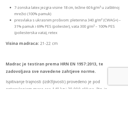
7-zonska latex jezgra visine 18 cm, težine 60 kg/m³ u zaštitnoj
mrežici (100% pamuk)
presvlaka s ukrasnim prošivom: pletenina 340 g/m² (CWAG+) –
31% pamuk i 69% PES (poliester), vata 300 g/m² – 100% PES
(poliesterska vata), retex
Visina madraca:
21-22 cm
Madrac je testiran prema HRN EN 1957:2013, te
zadovoljava sve navedene zahtjeve norme.
Ispitivanje trajnosti (izdržljivosti) provedeno je pod
opterećenjem mase cca 140 kg i 30 000 ciklusa, što je
približno 3 godine korištenja madraca, bez vidljivih oštećenja.
Sva mjerenja i ispitivanja provedena su u Laboratoriju
Šumarskog fakulteta Sveučilišta u Zagrebu za ispitivanje
namještaja koji je akreditiran prema HRN EN ISO/IEC
17025:2007.