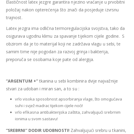
Elastičnost latex jezgre garantira njezino vraćanje u prvobitni
položaj nakon opterećenja što znači da posjeduje izvrsnu
trajnost.
Latex jezgra ima odlična termoregulacijska svojstva, tako da
osigurava ugodnu klimu za spavanje tijekom cijele godine. S
obzirom da je to materijal koji ne zadržava vlagu u sebi, te
samim time nije pogodan za razvoj grinja i bakterija,
preporuča se osobama koje pate od alergija.
“ARGENTUM +”
tkanina u sebi kombinira dvije najvažnije
stvari za udoban i miran san, a to su :
vrlo visoka sposobnost apsorbiranja vlage, što omogućava
suhi i svjež madrac tijekom cijele noći!
vrlo efikasna antibakterijska zaštita, zahvaljujući srebrnim
ionima u svom sastavu!
“SREBRNI” DODIR UDOBNOSTI!
Zahvaljujući srebru u tkanini,