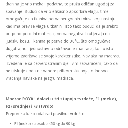
tkanina je vrlo meka i podatna, te pruža odličan ugođaj za
spavanje. Budući da vrlo efikasno apsorbira vlagu, time
omogućuje da tkanina nema neugodnih mirisa koji nastaju
kad ima previše vlage u tkanini. Isto tako budući da je srebro
potpuno prirodni materijal, nema negativnih utjecaja na
ljudsku kožu. Tkanina je periva do 30°C, što omogućava
dugotrajno i jednostavno održavanje madraca, koji u isto
vrijeme zadržava se svoje karakteristike. Navlaka na madracu
izvedena je sa četverostranim djeljivim zatvaračem, tako da
ne iziskuje dodatne napore prilikom skidanja, odnosno
vraćanja navlake na jezgru madraca.
Madrac ROYAL dolazi u tri stupnja tvrdoće, F1 (meko),
F2 (srednje) i F3 (tvrdo).
Preporuka kako odabrati pravilnu tvrdoću:
F1 (meko) za osobe <50 kg do 90 kg