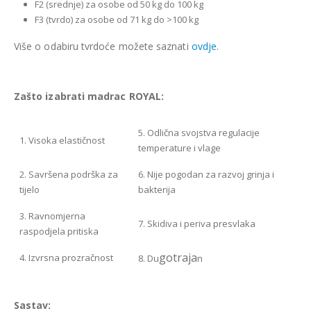
F2 (srednje) za osobe od 50 kg do 100 kg
F3 (tvrdo) za osobe od 71 kg do >100 kg
Više o odabiru tvrdoće možete saznati
ovdje
.
Zašto izabrati madrac ROYAL:
5. Odlična svojstva regulacije
1. Visoka elastičnost
temperature i vlage
2. Savršena podrška za
6. Nije pogodan za razvoj grinja i
tijelo
bakterija
3. Ravnomjerna
7. Skidiva i periva presvlaka
raspodjela pritiska
gotraja
4. Izvrsna prozračnost
8. Du
n
Sastav: