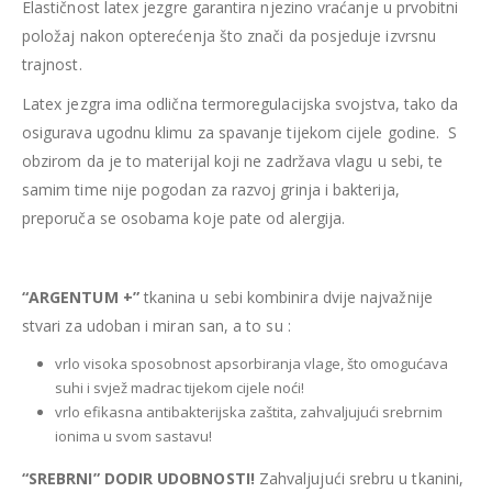
Elastičnost latex jezgre garantira njezino vraćanje u prvobitni
položaj nakon opterećenja što znači da posjeduje izvrsnu
trajnost.
Latex jezgra ima odlična termoregulacijska svojstva, tako da
osigurava ugodnu klimu za spavanje tijekom cijele godine. S
obzirom da je to materijal koji ne zadržava vlagu u sebi, te
samim time nije pogodan za razvoj grinja i bakterija,
preporuča se osobama koje pate od alergija.
“ARGENTUM +”
tkanina u sebi kombinira dvije najvažnije
stvari za udoban i miran san, a to su :
vrlo visoka sposobnost apsorbiranja vlage, što omogućava
suhi i svjež madrac tijekom cijele noći!
vrlo efikasna antibakterijska zaštita, zahvaljujući srebrnim
ionima u svom sastavu!
“SREBRNI” DODIR UDOBNOSTI!
Zahvaljujući srebru u tkanini,