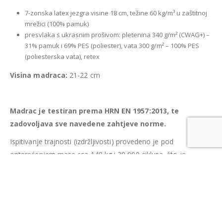
7-zonska latex jezgra visine 18 cm, težine 60 kg/m³ u zaštitnoj
mrežici (100% pamuk)
presvlaka s ukrasnim prošivom: pletenina 340 g/m² (CWAG+) –
31% pamuk i 69% PES (poliester), vata 300 g/m² – 100% PES
(poliesterska vata), retex
Visina madraca:
21-22 cm
Madrac je testiran prema HRN EN 1957:2013, te
zadovoljava sve navedene zahtjeve norme.
Ispitivanje trajnosti (izdržljivosti) provedeno je pod
opterećenjem mase cca 140 kg i 30 000 ciklusa, što je
približno 3 godine korištenja madraca, bez vidljivih oštećenja.
Sva mjerenja i ispitivanja provedena su u Laboratoriju
Šumarskog fakulteta Sveučilišta u Zagrebu za ispitivanje
namještaja koji je akreditiran prema HRN EN ISO/IEC
17025:2007.