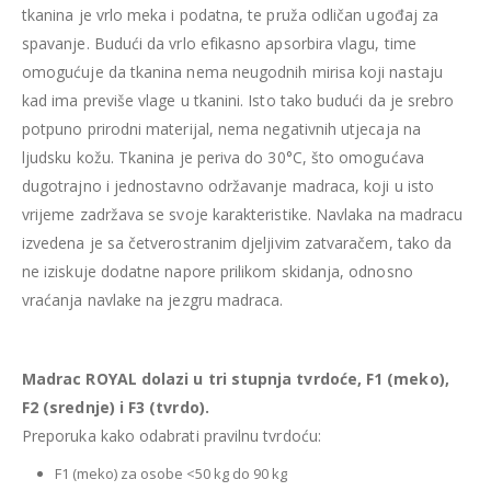
tkanina je vrlo meka i podatna, te pruža odličan ugođaj za
spavanje. Budući da vrlo efikasno apsorbira vlagu, time
omogućuje da tkanina nema neugodnih mirisa koji nastaju
kad ima previše vlage u tkanini. Isto tako budući da je srebro
potpuno prirodni materijal, nema negativnih utjecaja na
ljudsku kožu. Tkanina je periva do 30°C, što omogućava
dugotrajno i jednostavno održavanje madraca, koji u isto
vrijeme zadržava se svoje karakteristike. Navlaka na madracu
izvedena je sa četverostranim djeljivim zatvaračem, tako da
ne iziskuje dodatne napore prilikom skidanja, odnosno
vraćanja navlake na jezgru madraca.
Madrac ROYAL dolazi u tri stupnja tvrdoće, F1 (meko),
F2 (srednje) i F3 (tvrdo).
Preporuka kako odabrati pravilnu tvrdoću:
F1 (meko) za osobe <50 kg do 90 kg