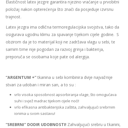
Elastičnost latex jezgre garantira njezino vraćanje u prvobitni
položaj nakon opterećenja što znači da posjeduje izvrsnu
trajnost.
Latex jezgra ima odlična termoregulacijska svojstva, tako da
osigurava ugodnu klimu za spavanje tijekom cijele godine. S
obzirom da je to materijal koji ne zadržava vlagu u sebi, te
samim time nije pogodan za razvoj grinja i bakterija,
preporuča se osobama koje pate od alergija.
“ARGENTUM +”
tkanina u sebi kombinira dvije najvažnije
stvari za udoban i miran san, a to su :
vrlo visoka sposobnost apsorbiranja vlage, što omogućava
suhi i svjež madrac tijekom cijele noći!
vrlo efikasna antibakterijska zaštita, zahvaljujući srebrnim
ionima u svom sastavu!
“SREBRNI” DODIR UDOBNOSTI!
Zahvaljujući srebru u tkanini,