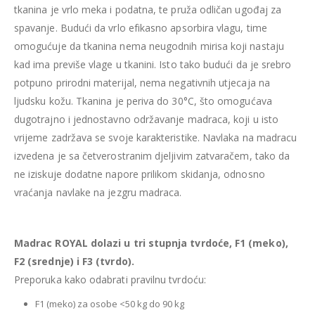
tkanina je vrlo meka i podatna, te pruža odličan ugođaj za
spavanje. Budući da vrlo efikasno apsorbira vlagu, time
omogućuje da tkanina nema neugodnih mirisa koji nastaju
kad ima previše vlage u tkanini. Isto tako budući da je srebro
potpuno prirodni materijal, nema negativnih utjecaja na
ljudsku kožu. Tkanina je periva do 30°C, što omogućava
dugotrajno i jednostavno održavanje madraca, koji u isto
vrijeme zadržava se svoje karakteristike. Navlaka na madracu
izvedena je sa četverostranim djeljivim zatvaračem, tako da
ne iziskuje dodatne napore prilikom skidanja, odnosno
vraćanja navlake na jezgru madraca.
Madrac ROYAL dolazi u tri stupnja tvrdoće, F1 (meko),
F2 (srednje) i F3 (tvrdo).
Preporuka kako odabrati pravilnu tvrdoću:
F1 (meko) za osobe <50 kg do 90 kg