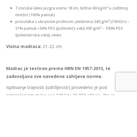
7-zonska latex jezgra visine 18 cm, težine 60 kg/m³ u zaštitnoj
mrežici (100% pamuk)
presvlaka s ukrasnim prošivom: pletenina 340 g/m² (CWAG+) –
31% pamuk i 69% PES (poliester), vata 300 g/m² – 100% PES
(poliesterska vata), retex
Visina madraca:
21-22 cm
Madrac je testiran prema HRN EN 1957:2013, te
zadovoljava sve navedene zahtjeve norme.
Ispitivanje trajnosti (izdržljivosti) provedeno je pod
opterećenjem mase cca 140 kg i 30 000 ciklusa, što je
približno 3 godine korištenja madraca, bez vidljivih oštećenja.
Sva mjerenja i ispitivanja provedena su u Laboratoriju
Šumarskog fakulteta Sveučilišta u Zagrebu za ispitivanje
namještaja koji je akreditiran prema HRN EN ISO/IEC
17025:2007.