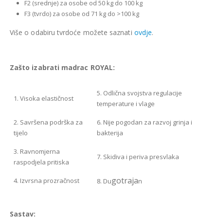
F2 (srednje) za osobe od 50 kg do 100 kg
F3 (tvrdo) za osobe od 71 kg do >100 kg
Više o odabiru tvrdoće možete saznati
ovdje
.
Zašto izabrati madrac ROYAL:
5. Odlična svojstva regulacije
1. Visoka elastičnost
temperature i vlage
2. Savršena podrška za
6. Nije pogodan za razvoj grinja i
tijelo
bakterija
3. Ravnomjerna
7. Skidiva i periva presvlaka
raspodjela pritiska
gotraja
4. Izvrsna prozračnost
8. Du
n
Sastav: