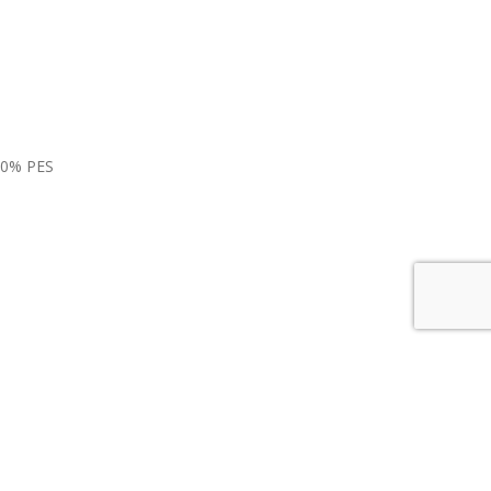
100% PES
dine