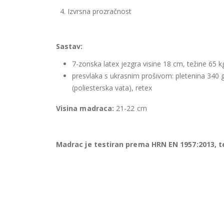
4. Izvrsna prozračnost
Sastav:
7-zonska latex jezgra visine 18 cm, težine 65 
presvlaka s ukrasnim prošivom: pletenina 340
(poliesterska vata), retex
Visina madraca:
21-22 cm
Madrac je testiran prema HRN EN 1957:2013, 
Ispitivanje trajnosti (izdržljivosti) provedeno je p
korištenja madraca, bez vidljivih oštećenja. Sva mj
Sveučilišta u Zagrebu za ispitivanje namještaja ko