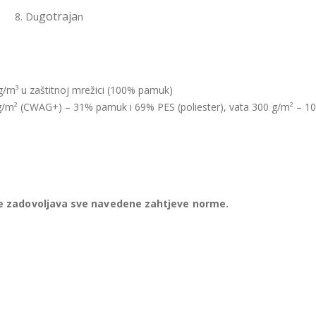
gotraja
8. Du
n
kg/m³ u zaštitnoj mrežici (100% pamuk)
 g/m² (CWAG+) – 31% pamuk i 69% PES (poliester), vata 300 g/m² – 
te zadovoljava sve navedene zahtjeve norme.
od opterećenjem mase cca 140 kg i 30 000 ciklusa, što je približno 3 go
erenja i ispitivanja provedena su u Laboratoriju Šumarskog fakulteta
ji je akreditiran prema HRN EN ISO/IEC 17025:2007.