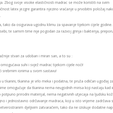
435.66
€
435.66
€
ja. Zbog svoje visoke elastičnosti madrac se može koristiti na svim
Ušteda : 43.57€
Ušteda : 43.57€
čnost latex jezgre garantira njezino vraćanje u prvobitni položaj na
.
Madrac MISTER ELEGANCE 90x200
a, tako da osigurava ugodnu klimu za spavanje tijekom cijele godine
396.06
€
396.06
€
0
out of 5
0
out of 5
 sebi, te samim time nije pogodan za razvoj grinja i bakterija, prepor
356.45
€
356.45
€
uklj.PDV
ukl
Najniža cijena u zadnjih 30
Najniža cijena 
dana:
dana:
396.06
€
396.06
€
Ušteda : 39.61€
Ušteda : 39.61€
ažnije stvari za udoban i miran san, a to su :
 omogućava suhi i svjež madrac tijekom cijele noći!
jući srebrnim ionima u svom sastavu!
u u tkanini, tkanina je vrlo meka i podatna, te pruža odličan ugođaj z
, time omogućuje da tkanina nema neugodnih mirisa koji nastaju kad 
ro potpuno prirodni materijal, nema negativnih utjecaja na ljudsku kož
no i jednostavno održavanje madraca, koji u isto vrijeme zadržava 
četverostranim djeljivim zatvaračem, tako da ne iziskuje dodatne na