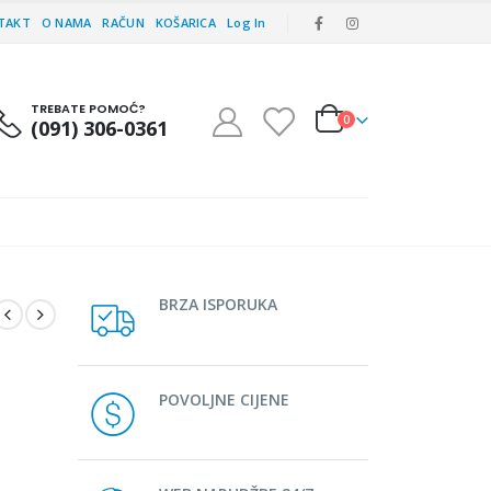
TAKT
O NAMA
RAČUN
KOŠARICA
Log In
TREBATE POMOĆ?
0
(091) 306-0361
BRZA ISPORUKA
POVOLJNE CIJENE