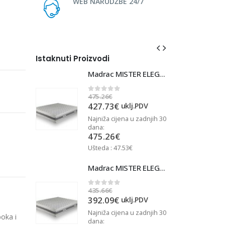
WEB NARUDŽBE 24/7
Istaknuti Proizvodi
Madrac MISTER ELEGANCE 90x220
Madrac MISTER ELEGANCE 90x220
475.26
€
4
0
out of 5
427.73
€
j.PDV
uklj.PDV
u zadnjih 30
Najniža cijena u zadnjih 30
N
dana:
d
475.26
€
Ušteda : 47.53€
U
Madrac MISTER ELEGANCE 90x210
Madrac MISTER ELEGANCE 90x210
435.66
€
4
0
out of 5
392.09
€
j.PDV
uklj.PDV
u zadnjih 30
Najniža cijena u zadnjih 30
N
boka i
dana:
d