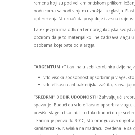
ramena koji su pod velikim pritiskom prilikom ležan
podnicama sa podizanjem uznožja i uzglavlja. Elasti
opterećenja što znači da posjeduje izvrsnu trajnost
Latex jezgra ima odlična termoregulacijska svojstv
obzirom da je to materijal koji ne zadržava vlagu u
osobama koje pate od alergija.
“ARGENTUM +”
tkanina u sebi kombinira dvije najv
vrlo visoka sposobnost apsorbiranja vlage, što
vrlo efikasna antibakterijska zaštita, zahvalju
“SREBRNI” DODIR UDOBNOSTI!
Zahvaljujući srebr
spavanje. Budući da vrlo efikasno apsorbira vlagu
previše vlage u tkanini. Isto tako budući da je sreb
Tkanina je periva do 30°C, što omogućava dugotraj
karakteristike. Navlaka na madracu izvedena je sa 