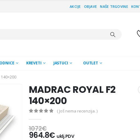
AKCIJE
OBJAVE
NAŠE TRGOVINE
KON
ODNICE
KREVETI
JASTUCI
OUTLET
 140×200
MADRAC ROYAL F2
140×200
( Još nema recenzija. )
0
out of 5
1072
€
964.8
€
uklj.PDV