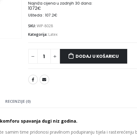
Najniža cijena u zadnjih 30 dana:
1072
€
Ušteda : 107.2€
SKU:
WIP-8028
Kategorija:
Latex
Madrac MISTER ELEGANCE 90x220
DODAJ U KOŠARICU
475.26
€
475.26
€
0
out of 5
0
out of 5
427.73
€
427.73
€
uklj.PDV
ukl
Najniža cijena u zadnjih 30
Najniža cijena 
dana:
dana:
475.26
€
475.26
€
Ušteda : 47.53€
Ušteda : 47.53€
RECENZIJE (0)
Madrac MISTER ELEGANCE 90x210
435.66
€
435.66
€
0
out of 5
0
out of 5
komforu spavanja dugi niz godina.
392.09
€
392.09
€
uklj.PDV
ukl
Najniža cijena u zadnjih 30
Najniža cijena 
 te samim time pridonosi pravilnom podupiranju tijela i rasterećenju 
dana:
dana: