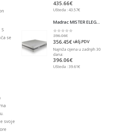
435.66
€
Ušteda : 43.57€
U
kon
Madrac MISTER ELEGANCE 90x200
Madrac MISTER ELEGANCE 90x200
. S
396.06
€
3
0
out of 5
uča se
356.45
€
j.PDV
uklj.PDV
u zadnjih 30
Najniža cijena u zadnjih 30
N
dana:
d
396.06
€
Ušteda : 39.61€
U
a
ima
u.
se svoje
pore