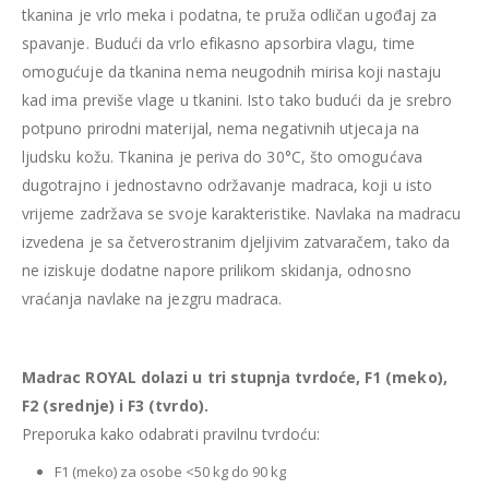
tkanina je vrlo meka i podatna, te pruža odličan ugođaj za
spavanje. Budući da vrlo efikasno apsorbira vlagu, time
omogućuje da tkanina nema neugodnih mirisa koji nastaju
kad ima previše vlage u tkanini. Isto tako budući da je srebro
potpuno prirodni materijal, nema negativnih utjecaja na
ljudsku kožu. Tkanina je periva do 30°C, što omogućava
dugotrajno i jednostavno održavanje madraca, koji u isto
vrijeme zadržava se svoje karakteristike. Navlaka na madracu
izvedena je sa četverostranim djeljivim zatvaračem, tako da
ne iziskuje dodatne napore prilikom skidanja, odnosno
vraćanja navlake na jezgru madraca.
Madrac ROYAL dolazi u tri stupnja tvrdoće, F1 (meko),
F2 (srednje) i F3 (tvrdo).
Preporuka kako odabrati pravilnu tvrdoću:
F1 (meko) za osobe <50 kg do 90 kg