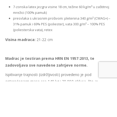
7-zonska latex jezgra visine 18 cm, težine 60 kg/m³ u zaštitnoj
mrežici (100% pamuk)
presvlaka s ukrasnim prošivom: pletenina 340 g/m² (CWAG+) –
31% pamuk i 69% PES (poliester), vata 300 g/m² – 100% PES
(poliesterska vata), retex
Visina madraca:
21-22 cm
Madrac je testiran prema HRN EN 1957:2013, te
zadovoljava sve navedene zahtjeve norme.
Ispitivanje trajnosti (izdržljivosti) provedeno je pod
opterećenjem mase cca 140 kg i 30 000 ciklusa, što je
približno 3 godine korištenja madraca, bez vidljivih oštećenja.
Sva mjerenja i ispitivanja provedena su u Laboratoriju
Šumarskog fakulteta Sveučilišta u Zagrebu za ispitivanje
namještaja koji je akreditiran prema HRN EN ISO/IEC
17025:2007.