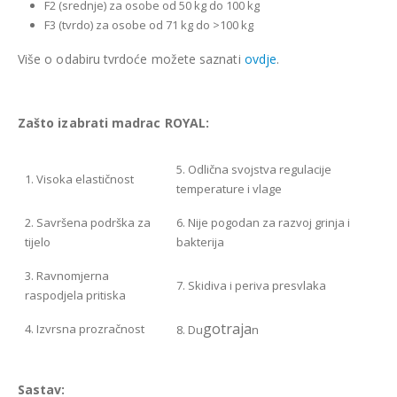
F2 (srednje) za osobe od 50 kg do 100 kg
F3 (tvrdo) za osobe od 71 kg do >100 kg
Više o odabiru tvrdoće možete saznati
ovdje
.
Zašto izabrati madrac ROYAL:
5. Odlična svojstva regulacije
1. Visoka elastičnost
temperature i vlage
2. Savršena podrška za
6. Nije pogodan za razvoj grinja i
tijelo
bakterija
3. Ravnomjerna
7. Skidiva i periva presvlaka
raspodjela pritiska
gotraja
4. Izvrsna prozračnost
8. Du
n
Sastav: