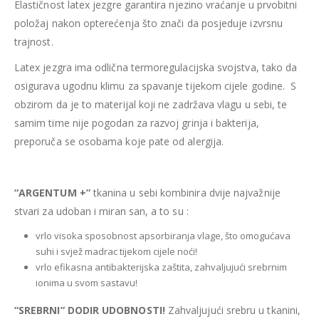
Elastičnost latex jezgre garantira njezino vraćanje u prvobitni
položaj nakon opterećenja što znači da posjeduje izvrsnu
trajnost.
Latex jezgra ima odlična termoregulacijska svojstva, tako da
osigurava ugodnu klimu za spavanje tijekom cijele godine. S
obzirom da je to materijal koji ne zadržava vlagu u sebi, te
samim time nije pogodan za razvoj grinja i bakterija,
preporuča se osobama koje pate od alergija.
“ARGENTUM +”
tkanina u sebi kombinira dvije najvažnije
stvari za udoban i miran san, a to su :
vrlo visoka sposobnost apsorbiranja vlage, što omogućava
suhi i svjež madrac tijekom cijele noći!
vrlo efikasna antibakterijska zaštita, zahvaljujući srebrnim
ionima u svom sastavu!
“SREBRNI” DODIR UDOBNOSTI!
Zahvaljujući srebru u tkanini,