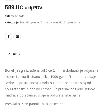
589.11
€
uklj.PDV
SKU:
WIP-13643
Kategorije:
Bonell opruge
,
Grupa za kontakt
,
S oprugama
OPIS
Bonell jezgra izrađena od žice 2,4 mm dodatno je pojačana
slojem termo fiksiranog filca 1000 g/m², što madracu daje
tvrdoću i postojanost. Dodatnu udobnost pruža sloj od
poliuretanske pjene koji smanjuje pritisak na tijelo. Rubovi
madraca pojačani su slojem poliuretanske pjene.
Presvlaka: 60% pamuk, 40% poliester