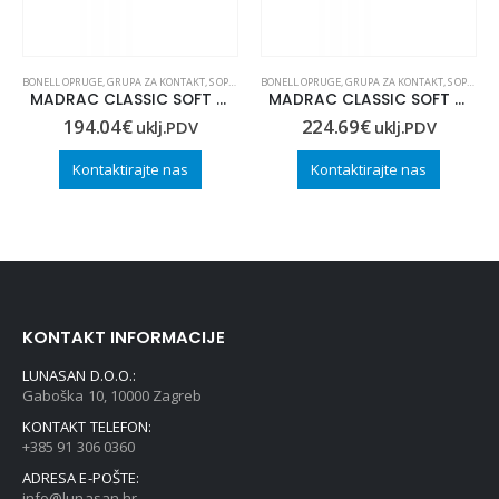
BONELL OPRUGE
,
GRUPA ZA KONTAKT
,
S OPRUGAMA
BONELL OPRUGE
,
GRUPA ZA KONTAKT
,
S OPRUGAMA
MADRAC CLASSIC SOFT 80×190
MADRAC CLASSIC SOFT 90×210
194.04
€
224.69
€
uklj.PDV
uklj.PDV
Kontaktirajte nas
Kontaktirajte nas
KONTAKT INFORMACIJE
LUNASAN D.O.O.:
Gaboška 10, 10000 Zagreb
KONTAKT TELEFON:
+385 91 306 0360
ADRESA E-POŠTE:
info@lunasan.hr