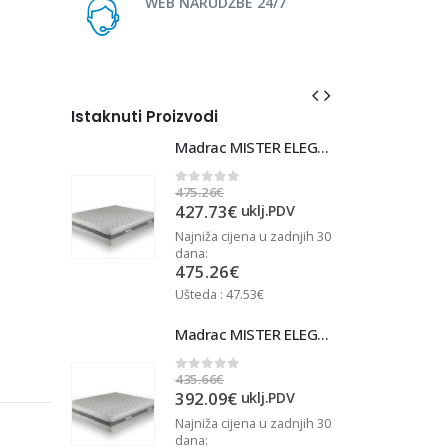
WEB NARUDŽBE 24/7
Istaknuti Proizvodi
Madrac MISTER ELEGANCE 90x220
Madrac MISTER ELEGANCE 90x220
475.26
€
4
0
out of 5
427.73
€
j.PDV
uklj.PDV
u zadnjih 30
Najniža cijena u zadnjih 30
N
dana:
d
475.26
€
Ušteda : 47.53€
U
Madrac MISTER ELEGANCE 90x210
Madrac MISTER ELEGANCE 90x210
435.66
€
4
0
out of 5
392.09
€
j.PDV
uklj.PDV
u zadnjih 30
Najniža cijena u zadnjih 30
N
dana:
d