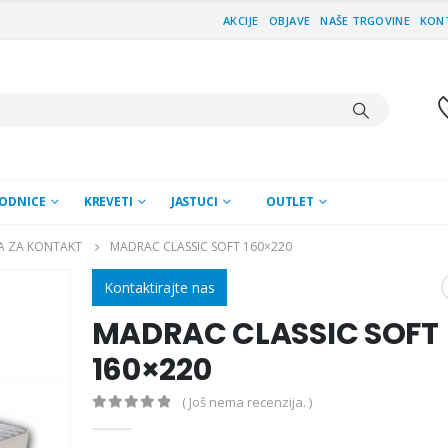
AKCIJE
OBJAVE
NAŠE TRGOVINE
KON
ODNICE
KREVETI
JASTUCI
OUTLET
A ZA KONTAKT
MADRAC CLASSIC SOFT 160×220
Kontaktirajte nas
MADRAC CLASSIC SOFT
160×220
( Još nema recenzija. )
0
out of 5