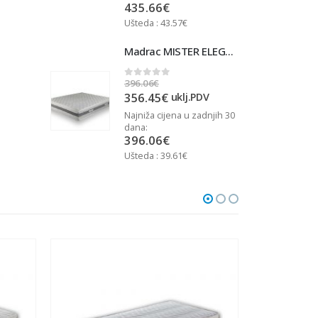
435.66
€
Ušteda : 43.57€
U
Madrac MISTER ELEGANCE 90x200
Madrac MISTER ELEGANCE 90x200
396.06
€
3
0
out of 5
356.45
€
j.PDV
uklj.PDV
u zadnjih 30
Najniža cijena u zadnjih 30
N
dana:
d
396.06
€
Ušteda : 39.61€
U