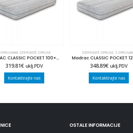
 OPRUGAMA
,
DŽEPIĆASTE OPRUGE
DŽEPIĆASTE OPRUGE
,
S OPRUGA
MADRAC CLASSIC POCKET 100×210
319.81
€
348.89
€
uklj.PDV
uklj.PDV
Kontaktirajte nas
Kontaktirajte nas
NICE
OSTALE INFORMACIJE