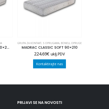
MA
GRUPA ZA KONTAKT
,
S OPRUGAMA
,
BONELL OPRUGE
BONELL OPRUGE
,
Madrac CLASSIC POCKET 120×200
MADRAC CLASSIC SOFT 90×210
MADRAC C
224.69
€
81
uklj.PDV
Kontaktirajte nas
Ko
PRIJAVI SE NA NOVOSTI