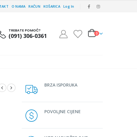
TAKT
O NAMA
RAČUN
KOŠARICA
Log In
TREBATE POMOĆ?
0
(091) 306-0361
BRZA ISPORUKA
POVOLJNE CIJENE