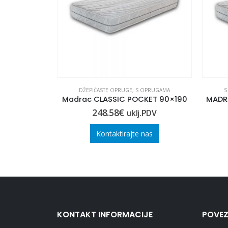
AKT
,
S OPRUGAMA
DŽEPIĆASTE OPRUGE
,
S OPRUGAMA
S
FT 90×190
Madrac CLASSIC POCKET 90×190
248.58
€
.PDV
uklj.PDV
nas
Kontaktirajte nas
KONTAKT INFORMACIJE
POVEZ