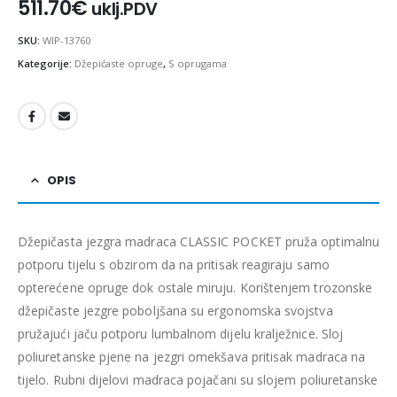
511.70
€
uklj.PDV
SKU:
WIP-13760
Kategorije:
Džepićaste opruge
,
S oprugama
OPIS
Džepičasta jezgra madraca CLASSIC POCKET pruža optimalnu
potporu tijelu s obzirom da na pritisak reagiraju samo
opterećene opruge dok ostale miruju. Korištenjem trozonske
džepičaste jezgre poboljšana su ergonomska svojstva
pružajući jaču potporu lumbalnom dijelu kralježnice. Sloj
poliuretanske pjene na jezgri omekšava pritisak madraca na
tijelo. Rubni dijelovi madraca pojačani su slojem poliuretanske