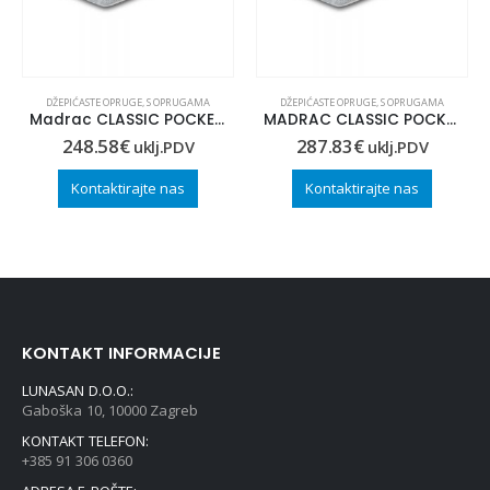
DŽEPIĆASTE OPRUGE
,
S OPRUGAMA
DŽEPIĆASTE OPRUGE
,
S OPRUGAMA
Madrac CLASSIC POCKET 90×190
MADRAC CLASSIC POCKET 90×210
248.58
€
287.83
€
uklj.PDV
uklj.PDV
Kontaktirajte nas
Kontaktirajte nas
KONTAKT INFORMACIJE
LUNASAN D.O.O.:
Gaboška 10, 10000 Zagreb
KONTAKT TELEFON:
+385 91 306 0360