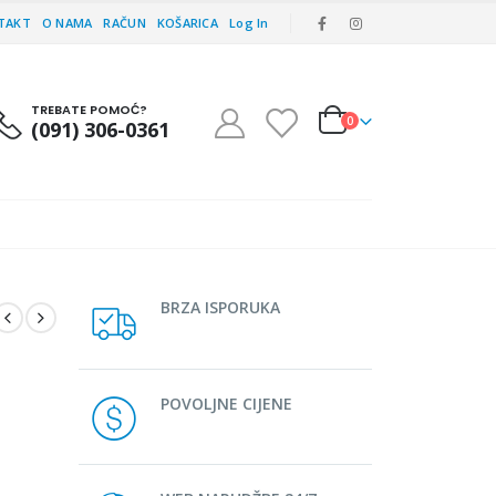
TAKT
O NAMA
RAČUN
KOŠARICA
Log In
TREBATE POMOĆ?
0
(091) 306-0361
BRZA ISPORUKA
POVOLJNE CIJENE