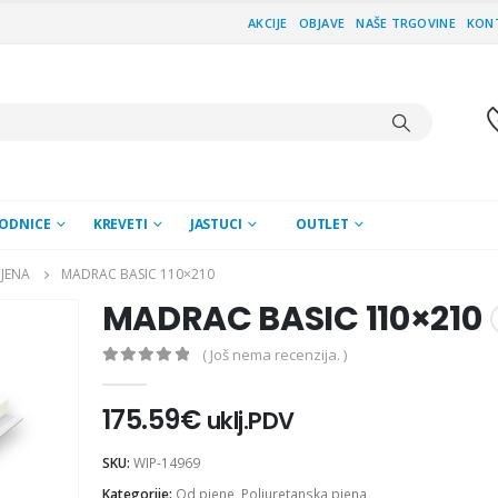
AKCIJE
OBJAVE
NAŠE TRGOVINE
KON
ODNICE
KREVETI
JASTUCI
OUTLET
JENA
MADRAC BASIC 110×210
MADRAC BASIC 110×210
( Još nema recenzija. )
0
out of 5
175.59
€
uklj.PDV
SKU:
WIP-14969
Kategorije:
Od pjene
,
Poliuretanska pjena