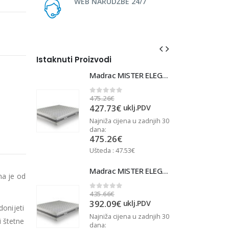
WEB NARUDŽBE 24/7
Istaknuti Proizvodi
Madrac MISTER ELEGANCE 90x220
Madrac MISTER ELEGANCE 90x220
475.26
€
4
0
out of 5
427.73
€
j.PDV
uklj.PDV
u zadnjih 30
Najniža cijena u zadnjih 30
N
dana:
d
475.26
€
Ušteda : 47.53€
U
Madrac MISTER ELEGANCE 90x210
Madrac MISTER ELEGANCE 90x210
na je od
435.66
€
4
0
out of 5
392.09
€
j.PDV
uklj.PDV
donijeti
u zadnjih 30
Najniža cijena u zadnjih 30
N
 štetne
dana:
d