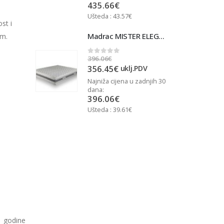
435.66
€
Ušteda : 43.57€
U
st i
Madrac MISTER ELEGANCE 90x200
Madrac MISTER ELEGANCE 90x200
cm.
396.06
€
3
0
out of 5
356.45
€
j.PDV
uklj.PDV
u zadnjih 30
Najniža cijena u zadnjih 30
N
dana:
d
396.06
€
Ušteda : 39.61€
U
3 godine