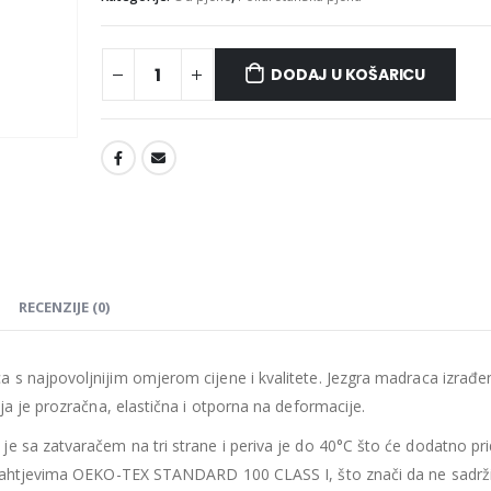
DODAJ U KOŠARICU
Madrac MISTER ELEGANCE 90x220
475.26
€
475.26
€
0
out of 5
0
out of 5
427.73
€
427.73
€
uklj.PDV
ukl
Najniža cijena u zadnjih 30
Najniža cijena 
dana:
dana:
475.26
€
475.26
€
RECENZIJE (0)
Ušteda : 47.53€
Ušteda : 47.53€
Madrac MISTER ELEGANCE 90x210
ca s
najpovoljnijim omjerom cijene i kvalitete.
Jezgra madraca izrađe
ja je prozračna, elastična i otporna na deformacije.
435.66
€
435.66
€
0
out of 5
0
out of 5
392.09
€
392.09
€
uklj.PDV
ukl
e sa zatvaračem na tri strane i periva je do 40°C što će dodatno pri
Najniža cijena u zadnjih 30
Najniža cijena 
a zahtjevima OEKO-TEX STANDARD 100 CLASS I, što znači da ne sadrži
dana:
dana: