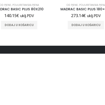
OD PJENE
,
POLIURETANSKA PJENA
OD PJENE
,
POLIURETANSKA PJEN
DRAC BASIC PLUS 80X210
MADRAC BASIC PLUS 180
140.15
€
273.14
€
uklj.PDV
uklj.PDV
DODAJ U KOŠARICU
DODAJ U KOŠARICU
NICE
OSTALE INFORMACIJE
e trgovine
Pravo na raskid ugovora
Uvjeti i pravila poslovanja
Obrazac za raskid ugovora
 o kolačićima (EU)
MOJ RAČUN
EDBA O ZAŠTITI OSOBNIH
KA (GDPR)
Povijest narudžbi