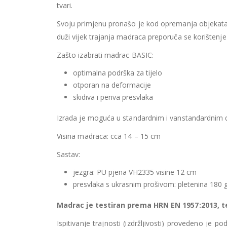
tvari.
Svoju primjenu pronašo je kod opremanja objekata 
duži vijek trajanja madraca preporuča se korištenj
Zašto izabrati madrac BASIC:
optimalna podrška za tijelo
otporan na deformacije
skidiva i periva presvlaka
Izrada je moguća u standardnim i vanstandardnim 
Visina madraca: cca 14 – 15 cm
Sastav:
jezgra: PU pjena VH2335 visine 12 cm
presvlaka s ukrasnim prošivom: pletenina 180 
Madrac je testiran prema HRN EN 1957:2013, 
Ispitivanje trajnosti (izdržljivosti) provedeno je 