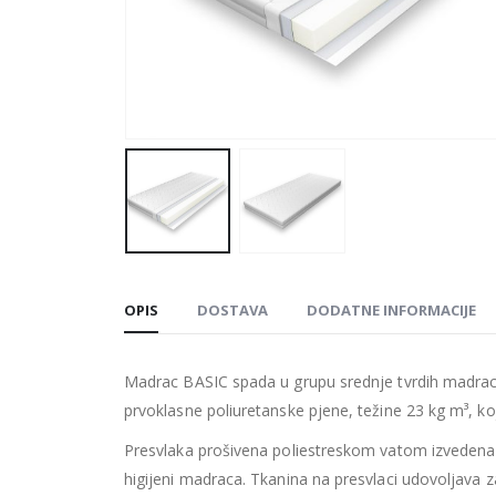
OPIS
DOSTAVA
DODATNE INFORMACIJE
Madrac BASIC spada u grupu srednje tvrdih madra
prvoklasne poliuretanske pjene, težine 23 kg m³, ko
Presvlaka prošivena poliestreskom vatom izvedena j
higijeni madraca. Tkanina na presvlaci udovoljav