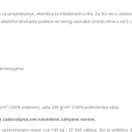
435.66
€
435.66
€
Ušteda : 43.57€
Ušteda : 43.57€
za iznajmljivanje, vikendica te mladenačih soba. Za što veću udobno
Madrac MISTER ELEGANCE 90x200
e elastične letvičaste podnice ne većeg razmaka između letvica od 5 
396.06
€
396.06
€
0
out of 5
0
out of 5
356.45
€
356.45
€
uklj.PDV
ukl
Najniža cijena u zadnjih 30
Najniža cijena 
dana:
dana:
396.06
€
396.06
€
Ušteda : 39.61€
Ušteda : 39.61€
dimenzijama.
2
2
g/m
(100% poliester), vata 200 gr/m
(100% poliesterska vata)
te zadovoljava sve navedene zahtjeve norme.
pod opterećenjem mase cca 140 kg i 30 000 ciklusa, što je približno 