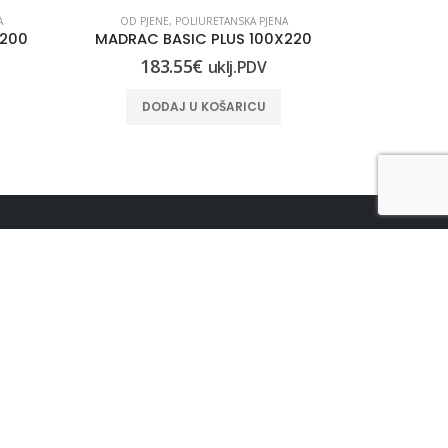
A
OD PJENE
,
POLIURETANSKA PJENA
OD PJEN
×200
MADRAC BASIC PLUS 100X220
MADRAC 
183.55
€
29
uklj.PDV
DODAJ U KOŠARICU
DO
PRIJAVI SE NA NOVOSTI
UŠTEDI !!! Primaj najnovije informacije o
događajima i super popustima :