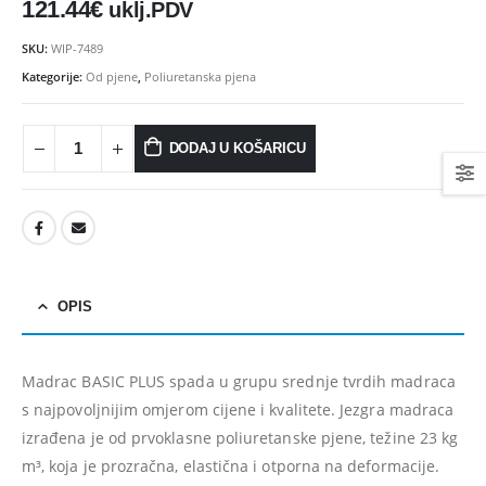
121.44
€
uklj.PDV
475.26
€
475.26
€
Ušteda : 47.53€
Ušteda : 47.53€
SKU:
WIP-7489
Madrac MISTER ELEGANCE 90x210
Kategorije:
Od pjene
,
Poliuretanska pjena
435.66
€
435.66
€
0
out of 5
0
out of 5
392.09
€
392.09
€
uklj.PDV
uklj.PDV
DODAJ U KOŠARICU
Najniža cijena u zadnjih 30
Najniža cijena u zadnjih 
dana:
dana:
435.66
€
435.66
€
Ušteda : 43.57€
Ušteda : 43.57€
Madrac MISTER ELEGANCE 90x200
OPIS
396.06
€
396.06
€
0
out of 5
0
out of 5
356.45
€
356.45
€
uklj.PDV
uklj.PDV
Najniža cijena u zadnjih 30
Najniža cijena u zadnjih 
dana:
dana:
Madrac BASIC PLUS spada u grupu srednje tvrdih madraca
396.06
€
396.06
€
s
najpovoljnijim omjerom cijene i kvalitete.
Jezgra madraca
Ušteda : 39.61€
Ušteda : 39.61€
izrađena je od prvoklasne poliuretanske pjene, težine 23 kg
m³, koja je prozračna, elastična i otporna na deformacije.