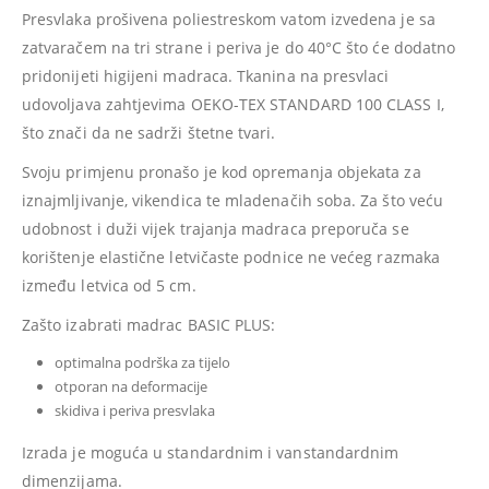
Presvlaka prošivena poliestreskom vatom izvedena je sa
zatvaračem na tri strane i periva je do 40°C što će dodatno
pridonijeti higijeni madraca. Tkanina na presvlaci
udovoljava zahtjevima OEKO-TEX STANDARD 100 CLASS I,
što znači da ne sadrži štetne tvari.
Svoju primjenu pronašo je kod opremanja objekata za
iznajmljivanje, vikendica te mladenačih soba. Za što veću
udobnost i duži vijek trajanja madraca preporuča se
korištenje elastične letvičaste podnice ne većeg razmaka
između letvica od 5 cm.
Zašto izabrati madrac BASIC PLUS:
optimalna podrška za tijelo
otporan na deformacije
skidiva i periva presvlaka
Izrada je moguća u standardnim i vanstandardnim
dimenzijama.