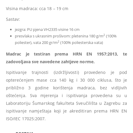
Visina madraca: cca 18 – 19 cm
Sastav:
jezgra: PU pjena VH2335 visine 16 cm
2
presvlaka s ukrasnim prošivom: pletenina 180 g/m
(100%
2
poliester), vata 200 gr/m
(100% poliesterska vata)
Madrac je testiran prema HRN EN 1957:2013, te
zadovoljava sve navedene zahtjeve norme.
Ispitivanje trajnosti (izdržljivosti) provedeno je pod
opterećenjem mase cca 140 kg i 30 000 ciklusa, što je
približno 3 godine korištenja madraca, bez vidljivih
oštećenja. Sva mjerenja i ispitivanja provedena su u
Laboratoriju Šumarskog fakulteta Sveučilišta u Zagrebu za
ispitivanje namještaja koji je akreditiran prema HRN EN
ISO/IEC 17025:2007.