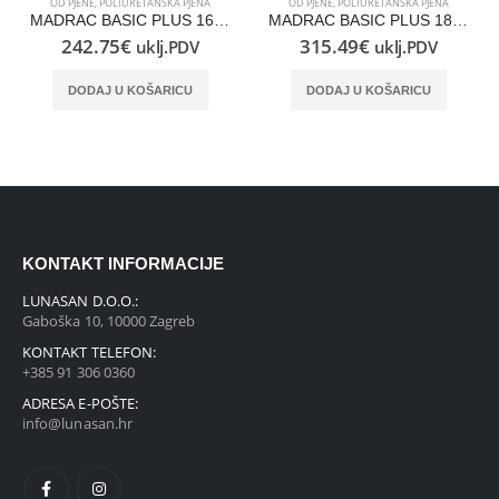
OD PJENE
,
POLIURETANSKA PJENA
OD PJENE
,
POLIURETANSKA PJENA
MADRAC BASIC PLUS 160×200
MADRAC BASIC PLUS 180×210
242.75
€
315.49
€
uklj.PDV
uklj.PDV
DODAJ U KOŠARICU
DODAJ U KOŠARICU
KONTAKT INFORMACIJE
LUNASAN D.O.O.:
Gaboška 10, 10000 Zagreb
KONTAKT TELEFON:
+385 91 306 0360
ADRESA E-POŠTE:
info@lunasan.hr