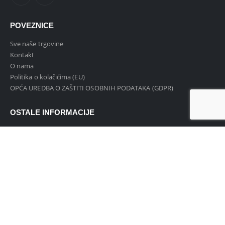
POVEZNICE
Sve naše trgovine
Kontakt
O nama
Politika o kolačićima (EU)
OPĆA UREDBA O ZAŠTITI OSOBNIH PODATAKA (GDPR)
OSTALE INFORMACIJE
Pravo na raskid ugovora
Uvjeti i pravila poslovanja
Obrazac za raskid ugovora
MOJ RAČUN
Povijest narudžbi
Moj račun
Login