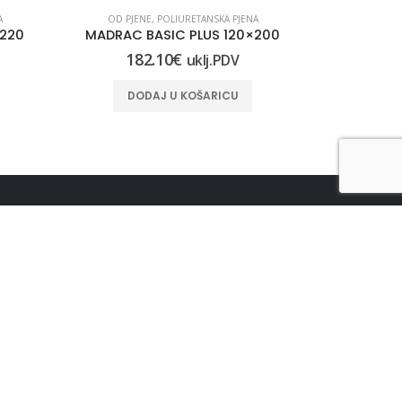
A
OD PJENE
,
POLIURETANSKA PJENA
OD PJEN
×220
MADRAC BASIC PLUS 120×200
MADRAC 
182.10
€
17
uklj.PDV
DODAJ U KOŠARICU
DO
PRIJAVI SE NA NOVOSTI
UŠTEDI !!! Primaj najnovije informacije o
događajima i super popustima :