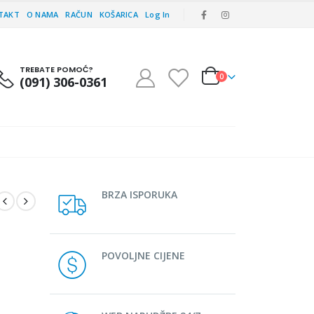
TAKT
O NAMA
RAČUN
KOŠARICA
Log In
TREBATE POMOĆ?
0
(091) 306-0361
BRZA ISPORUKA
POVOLJNE CIJENE