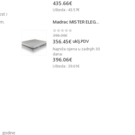
435.66
€
Ušteda : 43.57€
U
st i
Madrac MISTER ELEGANCE 90x200
Madrac MISTER ELEGANCE 90x200
cm.
396.06
€
3
0
out of 5
356.45
€
j.PDV
uklj.PDV
u zadnjih 30
Najniža cijena u zadnjih 30
N
dana:
d
396.06
€
Ušteda : 39.61€
U
3 godine