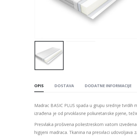
OPIS
DOSTAVA
DODATNE INFORMACIJE
Madrac BASIC PLUS spada u grupu srednje tvrdih 
izrađena je od prvoklasne poliuretanske pjene, teži
Presvlaka prošivena poliestreskom vatom izvedena j
higijeni madraca. Tkanina na presvlaci udovoljav