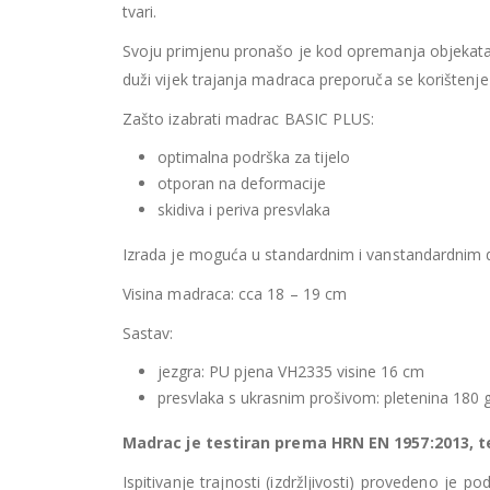
tvari.
Svoju primjenu pronašo je kod opremanja objekata 
duži vijek trajanja madraca preporuča se korištenj
Zašto izabrati madrac BASIC PLUS:
optimalna podrška za tijelo
otporan na deformacije
skidiva i periva presvlaka
Izrada je moguća u standardnim i vanstandardnim 
Visina madraca: cca 18 – 19 cm
Sastav:
jezgra: PU pjena VH2335 visine 16 cm
presvlaka s ukrasnim prošivom: pletenina 180 
Madrac je testiran prema HRN EN 1957:2013, 
Ispitivanje trajnosti (izdržljivosti) provedeno je 