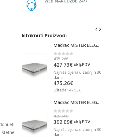
WEB NARUDŽBE 24/7
Istaknuti Proizvodi
Madrac MISTER ELEGANCE 90x220
Madrac MISTER ELEGANCE 90x220
475.26
€
4
0
out of 5
427.73
€
j.PDV
uklj.PDV
u zadnjih 30
Najniža cijena u zadnjih 30
N
dana:
d
475.26
€
Ušteda : 47.53€
U
Madrac MISTER ELEGANCE 90x210
Madrac MISTER ELEGANCE 90x210
435.66
€
4
0
out of 5
392.09
€
j.PDV
uklj.PDV
donijeti
u zadnjih 30
Najniža cijena u zadnjih 30
N
 štetne
dana:
d