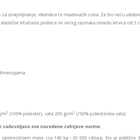
435.66
€
435.66
€
Ušteda : 43.57€
Ušteda : 43.57€
za iznajmljivanje, vikendica te mladenačih soba. Za što veću udobno
Madrac MISTER ELEGANCE 90x200
e elastične letvičaste podnice ne većeg razmaka između letvica od 5 
396.06
€
396.06
€
0
out of 5
0
out of 5
356.45
€
356.45
€
uklj.PDV
ukl
Najniža cijena u zadnjih 30
Najniža cijena 
dana:
dana:
396.06
€
396.06
€
Ušteda : 39.61€
Ušteda : 39.61€
dimenzijama.
2
2
g/m
(100% poliester), vata 200 gr/m
(100% poliesterska vata)
te zadovoljava sve navedene zahtjeve norme.
pod opterećenjem mase cca 140 kg i 30 000 ciklusa, što je približno 