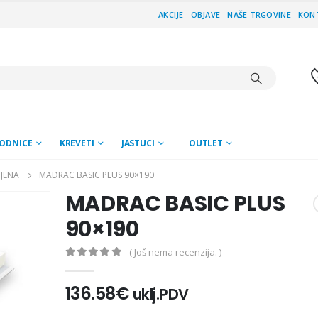
AKCIJE
OBJAVE
NAŠE TRGOVINE
KON
ODNICE
KREVETI
JASTUCI
OUTLET
JENA
MADRAC BASIC PLUS 90×190
MADRAC BASIC PLUS
90×190
( Još nema recenzija. )
0
out of 5
136.58
€
uklj.PDV