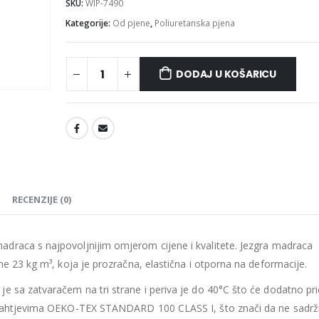
SKU:
WIP-7490
Kategorije:
Od pjene
,
Poliuretanska pjena
DODAJ U KOŠARICU
Madrac MISTER ELEGANCE 90x220
475.26
€
475.26
€
0
out of 5
0
out of 5
427.73
€
427.73
€
uklj.PDV
ukl
Najniža cijena u zadnjih 30
Najniža cijena 
dana:
dana:
475.26
€
475.26
€
RECENZIJE (0)
Ušteda : 47.53€
Ušteda : 47.53€
Madrac MISTER ELEGANCE 90x210
madraca s
najpovoljnijim omjerom cijene i kvalitete.
Jezgra madraca
ne 23 kg m³, koja je prozračna, elastična i otporna na deformacije.
435.66
€
435.66
€
0
out of 5
0
out of 5
392.09
€
392.09
€
uklj.PDV
ukl
e sa zatvaračem na tri strane i periva je do 40°C što će dodatno pri
Najniža cijena u zadnjih 30
Najniža cijena 
a zahtjevima OEKO-TEX STANDARD 100 CLASS I, što znači da ne sadrži
dana:
dana: