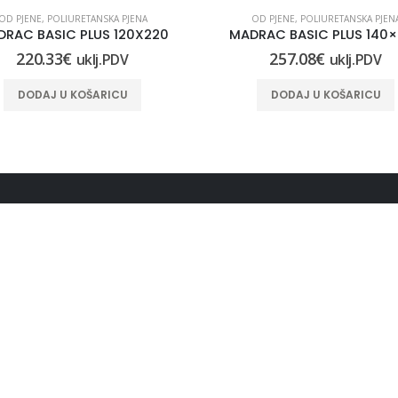
OD PJENE
,
POLIURETANSKA PJENA
OD PJENE
,
POLIURETANSKA PJEN
RAC BASIC PLUS 120X220
MADRAC BASIC PLUS 140
220.33
€
257.08
€
uklj.PDV
uklj.PDV
DODAJ U KOŠARICU
DODAJ U KOŠARICU
NICE
OSTALE INFORMACIJE
e trgovine
Pravo na raskid ugovora
Uvjeti i pravila poslovanja
Obrazac za raskid ugovora
 o kolačićima (EU)
MOJ RAČUN
EDBA O ZAŠTITI OSOBNIH
KA (GDPR)
Povijest narudžbi