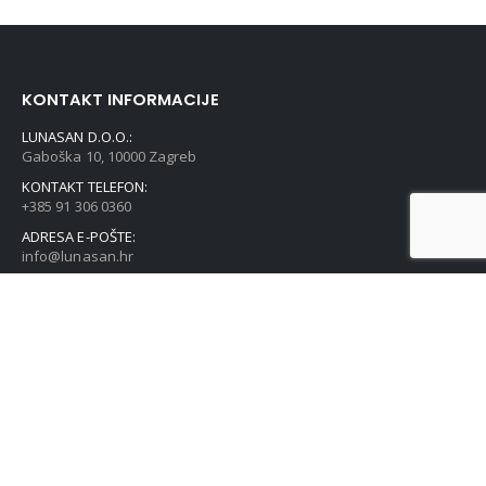
KONTAKT INFORMACIJE
LUNASAN D.O.O.:
Gaboška 10, 10000 Zagreb
KONTAKT TELEFON:
+385 91 306 0360
ADRESA E-POŠTE:
info@lunasan.hr
POVEZNICE
Sve naše trgovine
Kontakt
O nama