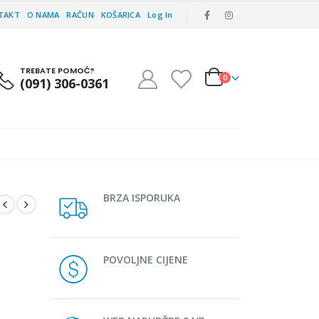
TAKT
O NAMA
RAČUN
KOŠARICA
Log In
TREBATE POMOĆ?
0
(091) 306-0361
BRZA ISPORUKA
POVOLJNE CIJENE