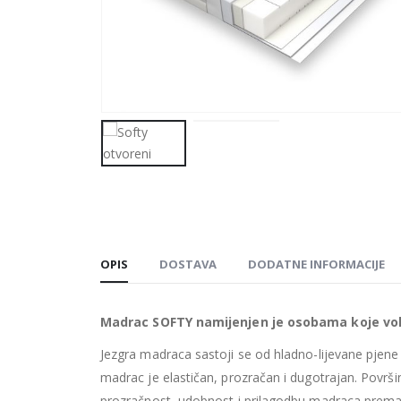
OPIS
DOSTAVA
DODATNE INFORMACIJE
Madrac SOFTY namijenjen je osobama koje vo
Jezgra madraca sastoji se od hladno-lijevane pjene 
madrac je elastičan, prozračan i dugotrajan. Povr
prozračnost, udobnost i prilagodbu madraca prema t