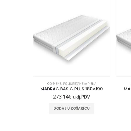
KA PJENA
OD PJENE
,
POLIURETANSKA PJENA
S 90X220
MADRAC BASIC PLUS 180×190
MA
273.14
€
.PDV
uklj.PDV
ICU
DODAJ U KOŠARICU