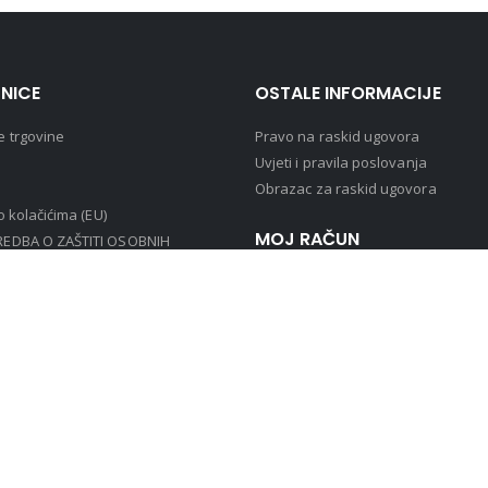
NICE
OSTALE INFORMACIJE
e trgovine
Pravo na raskid ugovora
Uvjeti i pravila poslovanja
Obrazac za raskid ugovora
 o kolačićima (EU)
MOJ RAČUN
EDBA O ZAŠTITI OSOBNIH
KA (GDPR)
Povijest narudžbi
Moj račun
Login