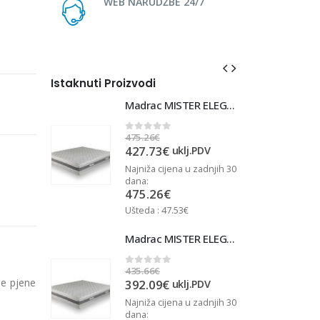
WEB NARUDŽBE 24/7
Istaknuti Proizvodi
Madrac MISTER ELEGANCE 90x220
Madrac MISTER ELEGANCE 90x220
475.26
€
4
0
out of 5
427.73
€
j.PDV
uklj.PDV
u zadnjih 30
Najniža cijena u zadnjih 30
N
dana:
d
475.26
€
Ušteda : 47.53€
U
Madrac MISTER ELEGANCE 90x210
Madrac MISTER ELEGANCE 90x210
435.66
€
4
0
out of 5
ne pjene
392.09
€
j.PDV
uklj.PDV
u zadnjih 30
Najniža cijena u zadnjih 30
N
dana:
d