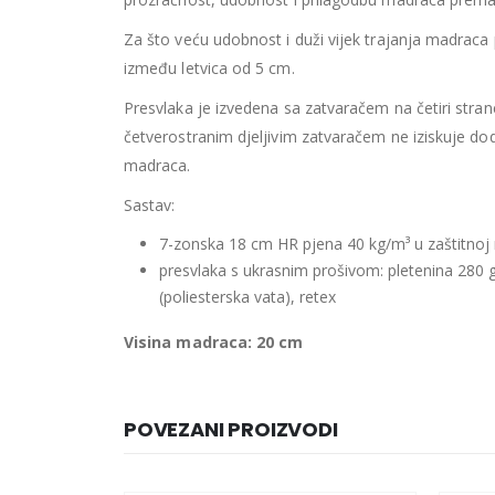
Za što veću udobnost i duži vijek trajanja madraca
između letvica od 5 cm.
Presvlaka je izvedena sa zatvaračem na četiri strane
četverostranim djeljivim zatvaračem ne iziskuje do
madraca.
Sastav:
7-zonska 18 cm HR pjena 40 kg/m³ u zaštitnoj 
presvlaka s ukrasnim prošivom: pletenina 280
(poliesterska vata), retex
Visina madraca: 20 cm
POVEZANI PROIZVODI