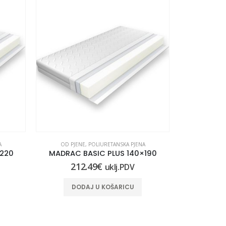
A
OD PJENE
,
POLIURETANSKA PJENA
OD PJEN
×220
MADRAC BASIC PLUS 140×190
MADRAC 
212.49
€
18
uklj.PDV
DODAJ U KOŠARICU
DO