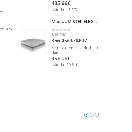
435.66
€
Ušteda : 43.57€
U
ka
Madrac MISTER ELEGANCE 90x200
Madrac MISTER ELEGANCE 90x200
vedba sa
396.06
€
3
0
out of 5
356.45
€
j.PDV
uklj.PDV
u zadnjih 30
Najniža cijena u zadnjih 30
N
dana:
d
396.06
€
Ušteda : 39.61€
U