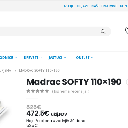
AKCIJE
OBJAVE
NAŠE TRGOVINE
KON
ODNICE
KREVETI
JASTUCI
OUTLET
 PJENA
MADRAC SOFTY 110×190
Madrac SOFTY 110×190
( Još nema recenzija. )
0
out of 5
525
€
472.5
€
uklj.PDV
Najniža cijena u zadnjih 30 dana:
525
€