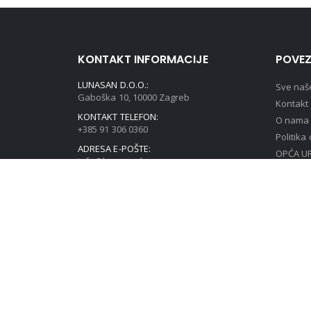
KONTAKT INFORMACIJE
POVEZ
LUNASAN D.O.O.:
Sve naš
Gaboška 10, 10000 Zagreb
Kontakt
KONTAKT TELEFON:
O nama
+385 91 306 0360
Politika
ADRESA E-POŠTE:
OPĆA UR
info@lunasan.hr
PODATA
© Lunasan 2019. All Rights Reserved