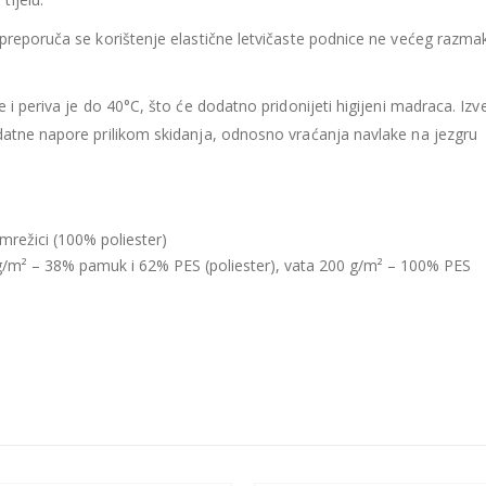
435.66
€
435.66
€
Ušteda : 43.57€
Ušteda : 43.57€
 preporuča se korištenje elastične letvičaste podnice ne većeg razma
Madrac MISTER ELEGANCE 90x200
 i periva je do 40°C, što će dodatno pridonijeti higijeni madraca. Iz
396.06
€
396.06
€
0
out of 5
0
out of 5
datne napore prilikom skidanja, odnosno vraćanja navlake na jezgru
356.45
€
356.45
€
uklj.PDV
ukl
Najniža cijena u zadnjih 30
Najniža cijena 
dana:
dana:
396.06
€
396.06
€
mrežici (100% poliester)
Ušteda : 39.61€
Ušteda : 39.61€
 g/m² – 38% pamuk i 62% PES (poliester), vata 200 g/m² – 100% PES