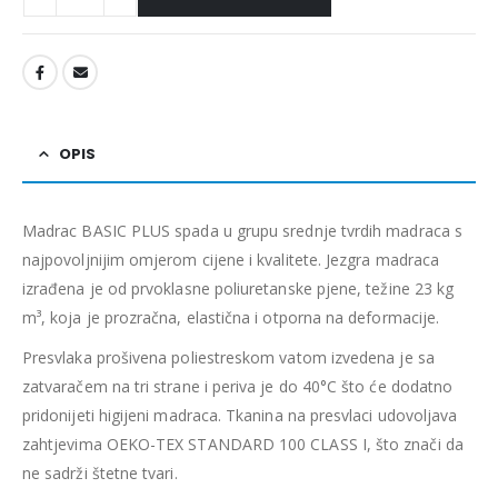
OPIS
Madrac BASIC PLUS spada u grupu srednje tvrdih madraca s
najpovoljnijim omjerom cijene i kvalitete.
Jezgra madraca
izrađena je od prvoklasne poliuretanske pjene, težine 23 kg
m³, koja je prozračna, elastična i otporna na deformacije.
Presvlaka prošivena poliestreskom vatom izvedena je sa
zatvaračem na tri strane i periva je do 40°C što će dodatno
pridonijeti higijeni madraca. Tkanina na presvlaci udovoljava
zahtjevima OEKO-TEX STANDARD 100 CLASS I, što znači da
ne sadrži štetne tvari.