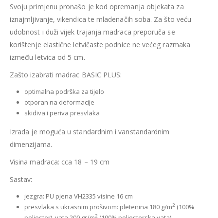
Svoju primjenu pronašo je kod opremanja objekata za
iznajmljivanje, vikendica te mladenačih soba. Za što veću
udobnost i duži vijek trajanja madraca preporuča se
korištenje elastične letvičaste podnice ne većeg razmaka
između letvica od 5 cm.
Zašto izabrati madrac BASIC PLUS:
optimalna podrška za tijelo
otporan na deformacije
skidiva i periva presvlaka
Izrada je moguća u standardnim i vanstandardnim
dimenzijama.
Visina madraca: cca 18 – 19 cm
Sastav:
jezgra: PU pjena VH2335 visine 16 cm
2
presvlaka s ukrasnim prošivom: pletenina 180 g/m
(100%
2
poliester), vata 200 gr/m
(100% poliesterska vata)