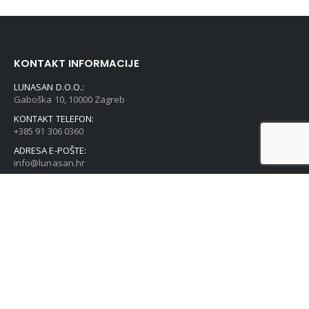
KONTAKT INFORMACIJE
LUNASAN D.O.O.:
Gaboška 10, 10000 Zagreb
KONTAKT TELEFON:
+385 91 306 0360
ADRESA E-POŠTE:
info@lunasan.hr
POVEZNICE
Sve naše trgovine
Kontakt
O nama