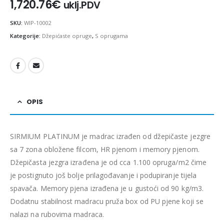
1,720.76
€
uklj.PDV
SKU:
WIP-10002
Kategorije:
Džepićaste opruge
,
S oprugama
OPIS
SIRMIUM PLATINUM je madrac izrađen od džepičaste jezgre
sa 7 zona obložene filcom, HR pjenom i memory pjenom.
Džepičasta jezgra izrađena
je od cca 1.100 opruga/m2 čime
je postignuto još bolje prilagođavanje i podupiranje tijela
spavača. Memory pjena izrađena je u gustoći od 90 kg/m3.
Dodatnu stabilnost madracu pruža box od PU pjene koji se
nalazi na rubovima madraca.