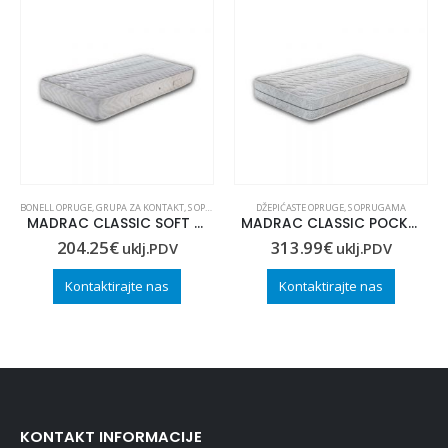
BONELL OPRUGE
,
GRUPA ZA KONTAKT
,
S OPRUGAMA
DŽEPIĆASTE OPRUGE
,
S OPRUGAMA
MADRAC CLASSIC SOFT 80×200
MADRAC CLASSIC POCKET 90×220
204.25
€
313.99
€
uklj.PDV
uklj.PDV
Kontaktirajte nas
Kontaktirajte nas
KONTAKT INFORMACIJE