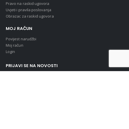
Pravo na raskid ugovora
Uvjeti i pravila poslovanja
Obrazac za raskid ugovora
MOJ RAČUN
Povijest narudžbi
Moj račun
Login
PRIJAVI SE NA NOVOSTI
UŠTEDI !!! Primaj najnovije informacije o događajima i super
popustima :