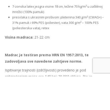
7-zonska latex jezgra visine 18 cm, težine 70 kg/m³ u zaštitnoj
mrežici (100% pamuk)
presvlaka s ukrasnim prošivom: pletenina 340 g/m² (CWAG+) –
31% pamuk i 69% PES (poliester), vata 300 g/m² – 100% PES
(poliesterska vata), retex
Visina madraca:
21-22 cm
Madrac je testiran prema HRN EN 1957:2013, te
zadovoljava sve navedene zahtjeve norme.
Ispitivanje trajnosti (izdržljivosti) provedeno je pod
opterećenjem mase cca 140 kg i 30 000 ciklusa, što je
približno 3 godine korištenja madraca, bez vidljivih oštećenja.
Sva mjerenja i ispitivanja provedena su u Laboratoriju
Šumarskog fakulteta Sveučilišta u Zagrebu za ispitivanje
namještaja koji je akreditiran prema HRN EN ISO/IEC
17025:2007.