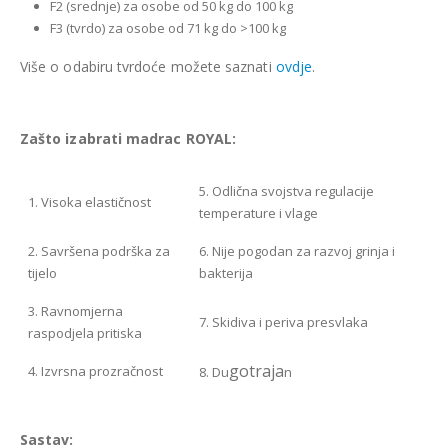
F2 (srednje) za osobe od 50 kg do 100 kg
F3 (tvrdo) za osobe od 71 kg do >100 kg
Više o odabiru tvrdoće možete saznati
ovdje
.
Zašto izabrati madrac ROYAL:
5. Odlična svojstva regulacije
1. Visoka elastičnost
temperature i vlage
2. Savršena podrška za
6. Nije pogodan za razvoj grinja i
tijelo
bakterija
3. Ravnomjerna
7. Skidiva i periva presvlaka
raspodjela pritiska
gotraja
4. Izvrsna prozračnost
8. Du
n
Sastav: