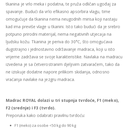
tkanina je vrlo meka i podatna, te pruža odličan ugođaj za
spavanje. Budući da vrlo efikasno apsorbira vlagu, time
omogućuje da tkanina nema neugodnih mirisa koji nastaju
kad ima previše vlage u tkanini. Isto tako budući da je srebro
potpuno prirodni materijal, nema negativnih utjecaja na
ljudsku kožu. Tkanina je periva do 30°C, što omogućava
dugotrajno i jednostavno održavanje madraca, koji u isto
vrijeme zadržava se svoje karakteristike. Navlaka na madracu
izvedena je sa četverostranim djeljivim zatvaračem, tako da
ne iziskuje dodatne napore prilikom skidanja, odnosno
vraćanja navlake na jezgru madraca.
Madrac ROYAL dolazi u tri stupnja tvrdoće, F1 (meko),
F2 (srednje) i F3 (tvrdo).
Preporuka kako odabrati pravilnu tvrdoću:
F1 (meko) za osobe <50 kg do 90 kg