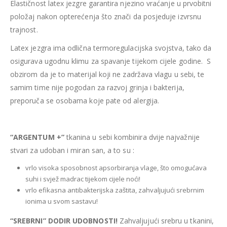
Elastičnost latex jezgre garantira njezino vraćanje u prvobitni
položaj nakon opterećenja što znači da posjeduje izvrsnu
trajnost.
Latex jezgra ima odlična termoregulacijska svojstva, tako da
osigurava ugodnu klimu za spavanje tijekom cijele godine. S
obzirom da je to materijal koji ne zadržava vlagu u sebi, te
samim time nije pogodan za razvoj grinja i bakterija,
preporuča se osobama koje pate od alergija.
“ARGENTUM +”
tkanina u sebi kombinira dvije najvažnije
stvari za udoban i miran san, a to su :
vrlo visoka sposobnost apsorbiranja vlage, što omogućava
suhi i svjež madrac tijekom cijele noći!
vrlo efikasna antibakterijska zaštita, zahvaljujući srebrnim
ionima u svom sastavu!
“SREBRNI” DODIR UDOBNOSTI!
Zahvaljujući srebru u tkanini,