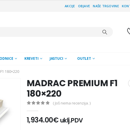
AKCIJE
OBJAVE
NAŠE TRGOVINE
KON
ODNICE
KREVETI
JASTUCI
OUTLET
F1 180×220
MADRAC PREMIUM F1
180×220
( Još nema recenzija. )
0
out of 5
1,934.00
€
uklj.PDV