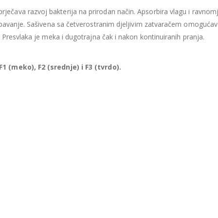
435.66
€
435.66
€
ječava razvoj bakterija na prirodan način. Apsorbira vlagu i ravnom
Ušteda : 43.57€
Ušteda : 43.57€
spavanje. Sašivena sa četverostranim djeljivim zatvaračem omoguća
Madrac MISTER ELEGANCE 90x200
Presvlaka je meka i dugotrajna čak i nakon kontinuiranih pranja.
396.06
€
396.06
€
0
out of 5
0
out of 5
356.45
€
356.45
€
uklj.PDV
ukl
 (meko), F2 (srednje) i F3 (tvrdo).
Najniža cijena u zadnjih 30
Najniža cijena 
dana:
dana:
396.06
€
396.06
€
Ušteda : 39.61€
Ušteda : 39.61€