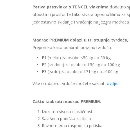
Periva presvlaka s TENCEL vlaknima
dodatno spr
otpušta u prostor te tako stvara ugodnu klimu za 
jednostavno skidanje i vraćanje na jezgru madraca. 
Madrac PREMIUM dolazi u tri stupnja tvrdoće, F1
Preporuka kako odabrati pravilnu tvrdoću:
F1 (meko) za osobe <50 kg do 90 kg
F2 (srednje) za osobe od 50 kg do 100 kg
F3 (tvrdo) za osobe od 71 kg do >100 kg
Više o odabiru tvrdoće možete saznati
ovdje
.
Zašto izabrati madrac PREMIUM:
Izuzetno visoka elastičnost
Savršena podrška za tijelo
Ravnomjerna raspodjela pritiska