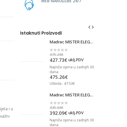
WEB NARUDŽBE 24/7
Istaknuti Proizvodi
Madrac MISTER ELEGANCE 90x220
Madrac MISTER ELEGANCE 90x220
475.26
€
4
0
out of 5
427.73
€
j.PDV
uklj.PDV
u zadnjih 30
Najniža cijena u zadnjih 30
N
dana:
d
475.26
€
Ušteda : 47.53€
U
Madrac MISTER ELEGANCE 90x210
Madrac MISTER ELEGANCE 90x210
435.66
€
4
0
out of 5
jela i u
392.09
€
j.PDV
uklj.PDV
 važni
u zadnjih 30
Najniža cijena u zadnjih 30
N
dana:
d