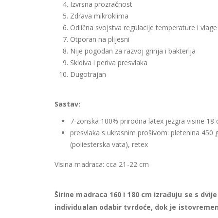
Izvrsna prozračnost
Zdrava mikroklima
Odlična svojstva regulacije temperature i vlage
Otporan na plijesni
Nije pogodan za razvoj grinja i bakterija
Skidiva i periva presvlaka
Dugotrajan
Sastav:
7-zonska 100% prirodna latex jezgra visine 18 
presvlaka s ukrasnim prošivom: pletenina 450 
(poliesterska vata), retex
Visina madraca: cca 21-22 cm
Širine madraca 160 i 180 cm izrađuju se s dvi
individualan odabir tvrdoće, dok je istovrem