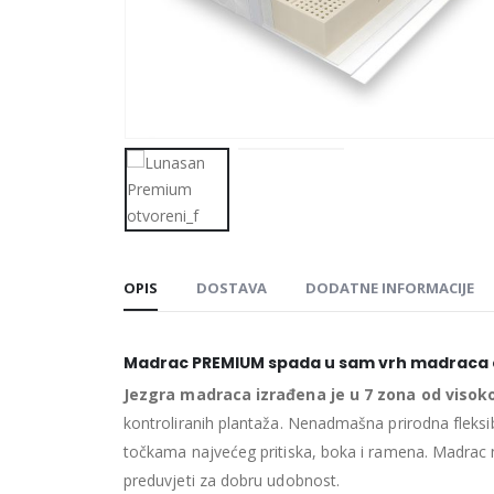
OPIS
DOSTAVA
DODATNE INFORMACIJE
Madrac PREMIUM spada u sam vrh madraca o
Jezgra madraca izrađena je u 7 zona od visok
kontroliranih plantaža. Nenadmašna prirodna fleksib
točkama najvećeg pritiska, boka i ramena. Madrac n
preduvjeti za dobru udobnost.