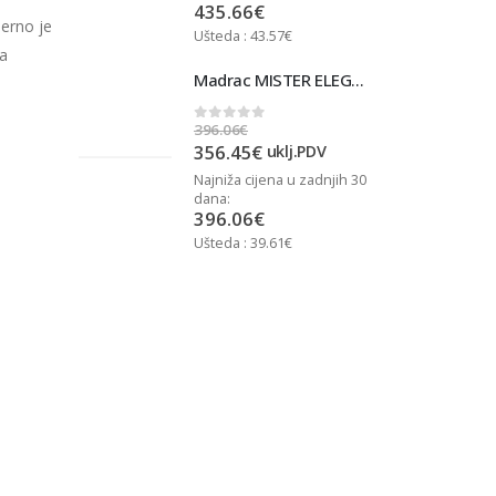
435.66
€
jerno je
Ušteda : 43.57€
U
va
Madrac MISTER ELEGANCE 90x200
Madrac MISTER ELEGANCE 90x200
396.06
€
3
0
out of 5
356.45
€
j.PDV
uklj.PDV
u zadnjih 30
Najniža cijena u zadnjih 30
N
dana:
d
396.06
€
Ušteda : 39.61€
U