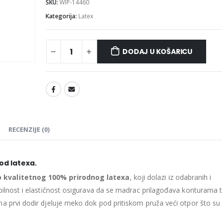
SKU:
WIP-14460
Kategorija:
Latex
DODAJ U KOŠARICU
Madrac MISTER ELEGANCE 90x220
475.26
€
475.26
€
0
out of 5
0
out of 5
427.73
€
427.73
€
uklj.PDV
ukl
Najniža cijena u zadnjih 30
Najniža cijena 
dana:
dana:
RECENZIJE (0)
475.26
€
475.26
€
Ušteda : 47.53€
Ušteda : 47.53€
d latexa.
Madrac MISTER ELEGANCE 90x210
o kvalitetnog 100% prirodnog latexa
, koji dolazi iz odabranih i
435.66
€
435.66
€
0
out of 5
0
out of 5
ilnost i elastičnost osigurava da se madrac prilagođava konturama ti
392.09
€
392.09
€
uklj.PDV
ukl
a prvi dodir djeluje meko dok pod pritiskom pruža veći otpor što su
Najniža cijena u zadnjih 30
Najniža cijena 
dana:
dana: