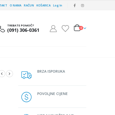
TAKT
O NAMA
RAČUN
KOŠARICA
Log In
TREBATE POMOĆ?
0
(091) 306-0361
BRZA ISPORUKA
POVOLJNE CIJENE