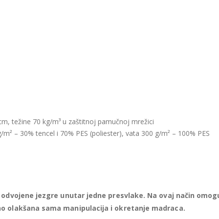
cm, težine 70 kg/m³ u zaštitnoj pamučnoj mrežici
g/m² – 30% tencel i 70% PES (poliester), vata 300 g/m² – 100% PES
je odvojene jezgre unutar jedne presvlake. Na ovaj način omog
eno olakšana sama manipulacija i okretanje madraca.