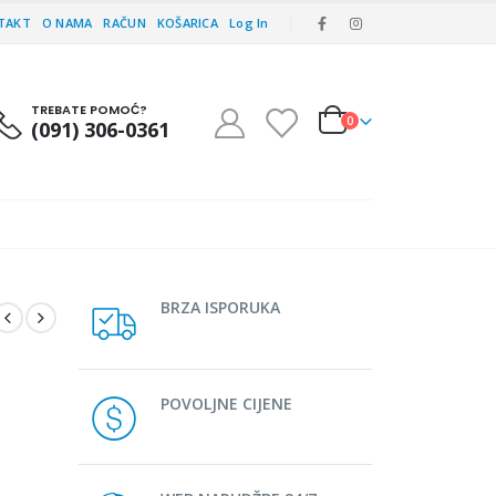
TAKT
O NAMA
RAČUN
KOŠARICA
Log In
TREBATE POMOĆ?
0
(091) 306-0361
BRZA ISPORUKA
POVOLJNE CIJENE