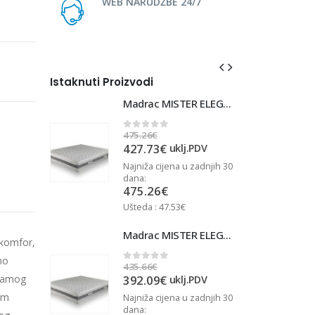
WEB NARUDŽBE 24/7
Istaknuti Proizvodi
Madrac MISTER ELEGANCE 90x220
Madrac MISTER ELEGANCE 90x220
475.26
€
4
0
out of 5
427.73
€
j.PDV
uklj.PDV
u zadnjih 30
Najniža cijena u zadnjih 30
N
dana:
d
475.26
€
Ušteda : 47.53€
U
Madrac MISTER ELEGANCE 90x210
Madrac MISTER ELEGANCE 90x210
 komfor,
no
435.66
€
4
0
out of 5
392.09
€
 samog
j.PDV
uklj.PDV
om
u zadnjih 30
Najniža cijena u zadnjih 30
N
dana:
d