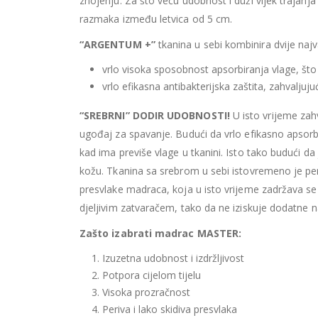
znojenju. Za što veću udobnost i duži vijek trajanj
razmaka između letvica od 5 cm.
“ARGENTUM +”
tkanina u sebi kombinira dvije najv
vrlo visoka sposobnost apsorbiranja vlage, što
vrlo efikasna antibakterijska zaštita, zahvalju
“SREBRNI” DODIR UDOBNOSTI!
U isto vrijeme zahv
ugođaj za spavanje. Budući da vrlo efikasno apsor
kad ima previše vlage u tkanini. Isto tako budući da
kožu. Tkanina sa srebrom u sebi istovremeno je p
presvlake madraca, koja u isto vrijeme zadržava se
djeljivim zatvaračem, tako da ne iziskuje dodatne 
Zašto izabrati madrac MASTER:
Izuzetna udobnost i izdržljivost
Potpora cijelom tijelu
Visoka prozračnost
Periva i lako skidiva presvlaka