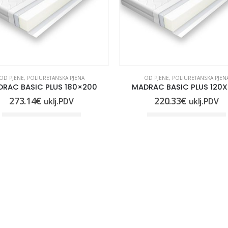
OD PJENE
,
POLIURETANSKA PJENA
OD PJENE
,
POLIURETANSKA PJEN
RAC BASIC PLUS 180×200
MADRAC BASIC PLUS 120
273.14
€
220.33
€
uklj.PDV
uklj.PDV
DODAJ U KOŠARICU
DODAJ U KOŠARICU
NICE
OSTALE INFORMACIJE
e trgovine
Pravo na raskid ugovora