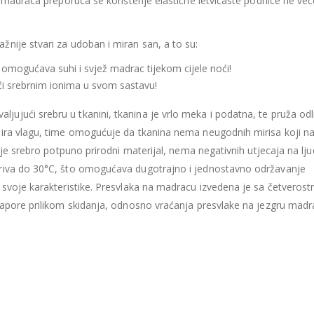
a madraca preporuča se korištenje elastične letvičaste podnice ne ve
435.66
€
435.66
€
Ušteda : 43.57€
Ušteda : 43.57€
ažnije stvari za udoban i miran san, a to su:
Madrac MISTER ELEGANCE 90x200
 omogućava suhi i svjež madrac tijekom cijele noći!
396.06
€
396.06
€
0
out of 5
0
out of 5
jući srebrnim ionima u svom sastavu!
356.45
€
356.45
€
uklj.PDV
ukl
aljujući srebru u tkanini, tkanina je vrlo meka i podatna, te pruža od
Najniža cijena u zadnjih 30
Najniža cijena 
dana:
dana:
bira vlagu, time omogućuje da tkanina nema neugodnih mirisa koji na
396.06
€
396.06
€
 je srebro potpuno prirodni materijal, nema negativnih utjecaja na lj
Ušteda : 39.61€
Ušteda : 39.61€
eriva do 30°C, što omogućava dugotrajno i jednostavno održavanje
 svoje karakteristike. Presvlaka na madracu izvedena je sa četverost
napore prilikom skidanja, odnosno vraćanja presvlake na jezgru madr