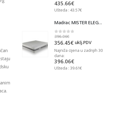
ćeg
435.66
€
Ušteda : 43.57€
U
Madrac MISTER ELEGANCE 90x200
Madrac MISTER ELEGANCE 90x200
396.06
€
3
0
out of 5
356.45
€
j.PDV
uklj.PDV
ličan
u zadnjih 30
Najniža cijena u zadnjih 30
N
dana:
d
staju
396.06
€
udsku
Ušteda : 39.61€
U
ranim
aca.