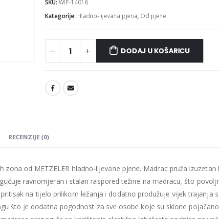
SKU:
WIP-14016
Kategorije:
Hladno-lijevana pjena
,
Od pjene
DODAJ U KOŠARICU
Madrac MISTER ELEGANCE 90x220
475.26
€
475.26
€
0
out of 5
0
out of 5
427.73
€
427.73
€
uklj.PDV
ukl
Najniža cijena u zadnjih 30
Najniža cijena 
dana:
dana:
475.26
€
475.26
€
RECENZIJE (0)
Ušteda : 47.53€
Ušteda : 47.53€
Madrac MISTER ELEGANCE 90x210
h zona od METZELER hladno-lijevane pjene. Madrac pruža izuzetan
gućuje ravnomjeran i stalan raspored težine na madracu, što povolj
435.66
€
435.66
€
0
out of 5
0
out of 5
392.09
€
392.09
€
 pritisak na tijelo prilikom ležanja i dodatno produžuje vijek trajanja
uklj.PDV
ukl
vlagu što je dodatna pogodnost za sve osobe koje su sklone pojačan
Najniža cijena u zadnjih 30
Najniža cijena 
dana:
dana: