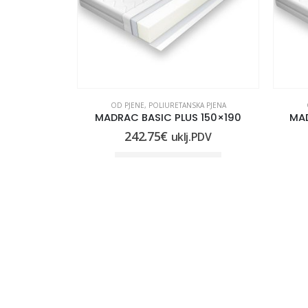
KA PJENA
OD PJENE
,
POLIURETANSKA PJENA
 100×190
MADRAC BASIC PLUS 150×190
MAD
242.75
€
.PDV
uklj.PDV
ICU
DODAJ U KOŠARICU
KONTAKT INFORMACIJE
POVEZ
LUNASAN D.O.O.:
Sve naš