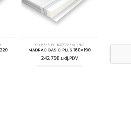
A
OD PJENE
,
POLIURETANSKA PJENA
OD PJEN
X220
MADRAC BASIC PLUS 160×190
MADRAC 
242.75
€
24
uklj.PDV
DODAJ U KOŠARICU
DO
PRIJAVI SE NA NOVOSTI
UŠTEDI !!! Primaj najnovije informacije o