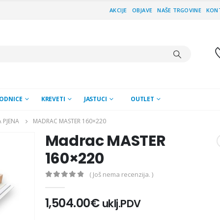
AKCIJE
OBJAVE
NAŠE TRGOVINE
KON
ODNICE
KREVETI
JASTUCI
OUTLET
 PJENA
MADRAC MASTER 160×220
Madrac MASTER
160×220
( Još nema recenzija. )
0
out of 5
1,504.00
€
uklj.PDV