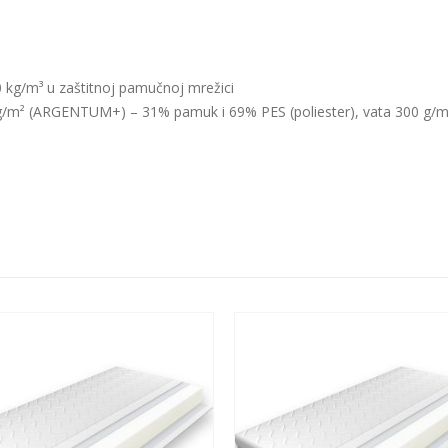
kg/m³ u zaštitnoj pamučnoj mrežici
 g/m² (ARGENTUM+) – 31% pamuk i 69% PES (poliester), vata 300 g/m