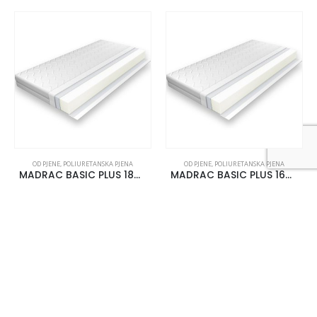
OD PJENE
,
POLIURETANSKA PJENA
OD PJENE
,
POLIURETANSKA PJENA
MADRAC BASIC PLUS 180×200
MADRAC BASIC PLUS 160×210
273.14
€
280.44
€
uklj.PDV
uklj.PDV
DODAJ U KOŠARICU
DODAJ U KOŠARICU