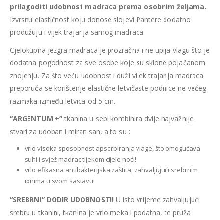
prilagoditi udobnost madraca prema osobnim željama.
Izvrsnu elastičnost koju donose slojevi Pantere dodatno
produžuju i vijek trajanja samog madraca.
Cjelokupna jezgra madraca je prozračna i ne upija vlagu što je
dodatna pogodnost za sve osobe koje su sklone pojačanom
znojenju. Za što veću udobnost i duži vijek trajanja madraca
preporuča se korištenje elastične letvičaste podnice ne većeg
razmaka između letvica od 5 cm.
“ARGENTUM +”
tkanina u sebi kombinira dvije najvažnije
stvari za udoban i miran san, a to su :
vrlo visoka sposobnost apsorbiranja vlage, što omogućava
suhi i svjež madrac tijekom cijele noći!
vrlo efikasna antibakterijska zaštita, zahvaljujući srebrnim
ionima u svom sastavu!
“SREBRNI” DODIR UDOBNOSTI!
U isto vrijeme zahvaljujući
srebru u tkanini, tkanina je vrlo meka i podatna, te pruža