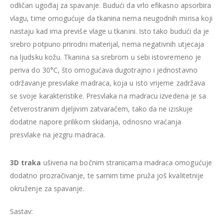
odličan ugođaj za spavanje. Budući da vrlo efikasno apsorbira
vlagu, time omogućuje da tkanina nema neugodnih mirisa koji
nastaju kad ima previše vlage u tkanini. Isto tako budući da je
srebro potpuno prirodni materijal, nema negativnih utjecaja
na ljudsku kožu. Tkanina sa srebrom u sebi istovremeno je
periva do 30°C, što omogućava dugotrajno i jednostavno
održavanje presvlake madraca, koja u isto vrijeme zadržava
se svoje karakteristike. Presvlaka na madracu izvedena je sa
četverostranim djeljivim zatvaračem, tako da ne iziskuje
dodatne napore prilikom skidanja, odnosno vraćanja
presvlake na jezgru madraca.
3D traka
ušivena na bočnim stranicama madraca omogućuje
dodatno prozračivanje, te samim time pruža još kvalitetnije
okruženje za spavanje.
Sastav: