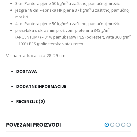
3 cm Pantera pjene 50 kg/m³
u zaštitnoj pamučnoj mrežici
jezgra 18 cm 7-zonska HR pjena 37 kg/m³ u zaštitnoj pamučnoj
mrežici
4 cm Pantera pjene 50 kg/m³
u zaštitnoj pamučnoj mrežici
presvlaka s ukrasnim prošivom: pletenina 345 g/m²
(ARGENTUM+) – 31% pamuk i 69% PES (poliester), vata 300 g/m²
– 100% PES (poliesterska vata), retex
Visina madraca: cca 28-29 cm
DOSTAVA
DODATNE INFORMACIJE
RECENZIJE (0)
POVEZANI PROIZVODI