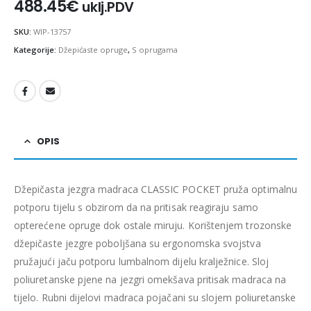
488.45
€
uklj.PDV
SKU:
WIP-13757
Kategorije:
Džepićaste opruge
,
S oprugama
OPIS
Džepičasta jezgra madraca CLASSIC POCKET pruža optimalnu
potporu tijelu s obzirom da na pritisak reagiraju samo
opterećene opruge dok ostale miruju. Korištenjem trozonske
džepičaste jezgre poboljšana su ergonomska svojstva
pružajući jaču potporu lumbalnom dijelu kralježnice. Sloj
poliuretanske pjene na jezgri omekšava pritisak madraca na
tijelo. Rubni dijelovi madraca pojačani su slojem poliuretanske