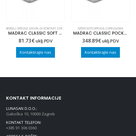
BONELL OPRUGE
,
GRUPA ZA KONTAKT
,
S OPRUGAMA
,
ZA DJECU
DŽEPIĆASTE OPRUGE
,
S OPRUGAMA
MADRAC CLASSIC SOFT 60×120
MADRAC CLASSIC POCKET 100×220
81.73
€
348.89
€
uklj.PDV
uklj.PDV
Kontaktirajte nas
Kontaktirajte nas
KONTAKT INFORMACIJE
LUNASAN D.O.O.:
Gaboška 10, 10000 Zagreb
KONTAKT TELEFON:
+385 91 306 0360