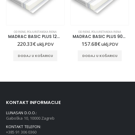
OD PJENE
,
POLIURETANSKA PJENA
OD PJENE
,
POLIURETANSKA PJENA
MADRAC BASIC PLUS 120X220
MADRAC BASIC PLUS 90X210
220.33
€
157.68
€
uklj.PDV
uklj.PDV
DODAJ U KOŠARICU
DODAJ U KOŠARICU
KONTAKT INFORMACIJE
LUNASAN D.O.O.:
Gaboška 10, 10000 Zagreb
KONTAKT TELEFON:
+385 91 306 0360