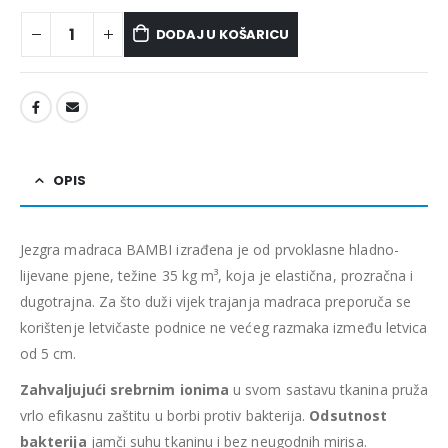
DODAJ U KOŠARICU
OPIS
Jezgra madraca BAMBI izrađena je od prvoklasne hladno-
lijevane pjene, težine 35 kg m³, koja je elastična, prozračna i
dugotrajna. Za što duži vijek trajanja madraca preporuča se
korištenje letvičaste podnice ne većeg razmaka između letvica
od 5 cm.
Zahvaljujući srebrnim ionima
u svom sastavu tkanina pruža
vrlo efikasnu zaštitu u borbi protiv bakterija.
Odsutnost
bakterija
jamči suhu tkaninu i bez neugodnih mirisa.