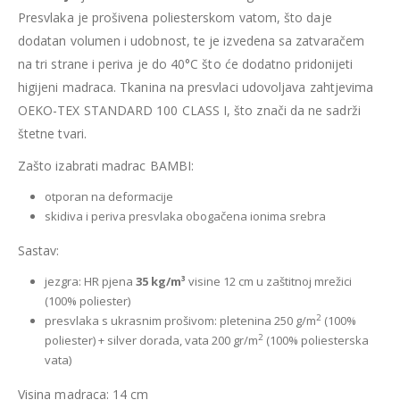
Presvlaka je prošivena poliesterskom vatom, što daje
dodatan volumen i udobnost, te je izvedena sa zatvaračem
na tri strane i periva je do 40°C što će dodatno pridonijeti
higijeni madraca. Tkanina na presvlaci udovoljava zahtjevima
OEKO-TEX STANDARD 100 CLASS I, što znači da ne sadrži
štetne tvari.
Zašto izabrati madrac BAMBI:
otporan na deformacije
skidiva i periva presvlaka obogačena ionima srebra
Sastav:
jezgra: HR pjena
35 kg/m³
visine 12 cm u zaštitnoj mrežici
(100% poliester)
2
presvlaka s ukrasnim prošivom: pletenina 250 g/m
(100%
2
poliester) + silver dorada, vata 200 gr/m
(100% poliesterska
vata)
Visina madraca: 14 cm