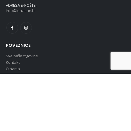
ADRESA E-POŠTE:
info@lunasan.hr
POVEZNICE
Sve naše trgovine
Kontakt
O nama
Politika o kolačićima (EU)
OPĆA UREDBA O ZAŠTITI OSOBNIH PODATAKA (GDPR)
OSTALE INFORMACIJE
Pravo na raskid ugovora
Uvjeti i pravila poslovanja
Obrazac za raskid ugovora