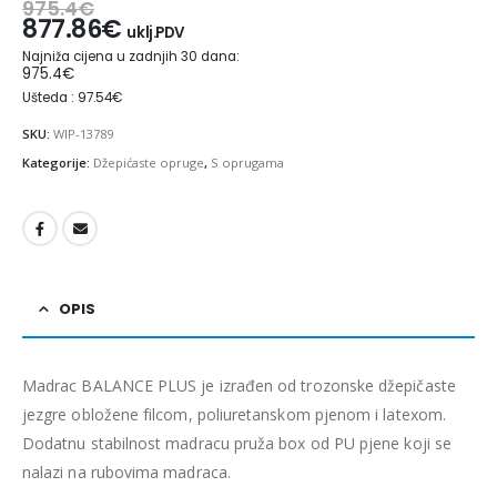
975.4
€
877.86
€
uklj.PDV
Najniža cijena u zadnjih 30 dana:
975.4
€
Ušteda : 97.54€
SKU:
WIP-13789
Kategorije:
Džepićaste opruge
,
S oprugama
OPIS
Madrac BALANCE PLUS je izrađen od trozonske džepičaste
jezgre obložene filcom, poliuretanskom pjenom i latexom.
Dodatnu stabilnost madracu pruža box od PU pjene koji se
nalazi na rubovima madraca.