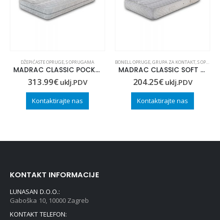
DŽEPIĆASTE OPRUGE
,
S OPRUGAMA
BONELL OPRUGE
,
GRUPA ZA KONTAKT
,
S OPRUGAMA
MADRAC CLASSIC POCKET 90×220
MADRAC CLASSIC SOFT 90×200
313.99
€
204.25
€
uklj.PDV
uklj.PDV
Kontaktirajte nas
Kontaktirajte nas
KONTAKT INFORMACIJE
LUNASAN D.O.O.:
Gaboška 10, 10000 Zagreb
KONTAKT TELEFON: