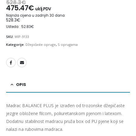
528.3
€
475.47
€
uklj.PDV
Najniža cijena u zadnjih 30 dana:
528.3
€
Ušteda : 52.83€
SKU:
WIP-9133
Kategorije:
Džepićaste opruge
,
S oprugama
OPIS
Madrac BALANCE PLUS je izrađen od trozonske džepičaste
jezgre obložene filcom, poliuretanskom pjenom i latexom.
Dodatnu stabilnost madracu pruža box od PU pjene koji se
nalazi na rubovima madraca.