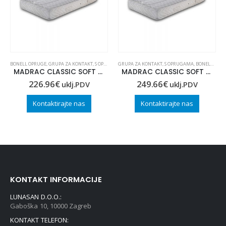
BONELL OPRUGE
,
GRUPA ZA KONTAKT
,
S OPRUGAMA
GRUPA ZA KONTAKT
,
S OPRUGAMA
,
BONELL OPRUGE
MADRAC CLASSIC SOFT 100×200
MADRAC CLASSIC SOFT 100×210
226.96
€
249.66
€
uklj.PDV
uklj.PDV
Kontaktirajte nas
Kontaktirajte nas
KONTAKT INFORMACIJE
LUNASAN D.O.O.:
Gaboška 10, 10000 Zagreb
KONTAKT TELEFON: